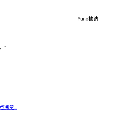
Yune柚讷
。”
意...