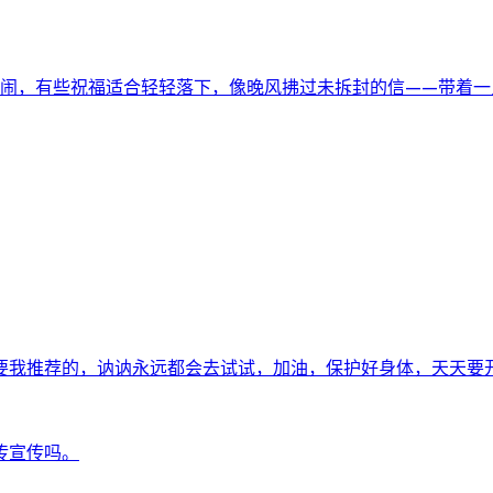
喧闹，有些祝福适合轻轻落下，像晚风拂过未拆封的信——带着一
要我推荐的，讷讷永远都会去试试，加油，保护好身体，天天要
传宣传吗。