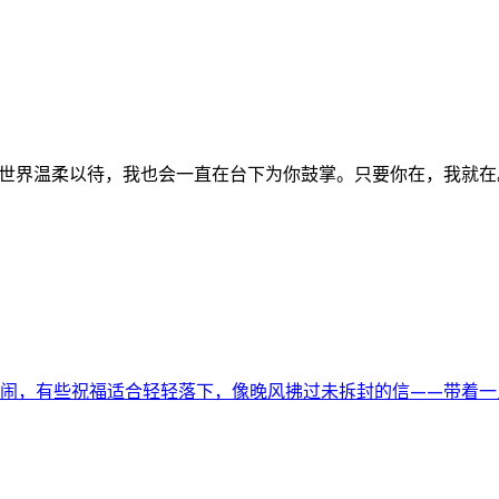
世界温柔以待，我也会一直在台下为你鼓掌。只要你在，我就在
闹，有些祝福适合轻轻落下，像晚风拂过未拆封的信——带着一点凉