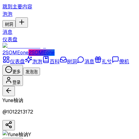
跳到主要内容
泡泡
树洞
消息
仪表盘
2SOMEone
2SOMEone
仪表盘
泡泡
百科
树洞
消息
礼兮
僚机
更多
发泡泡
登录
Yune柚讷
@
1012213172
Y