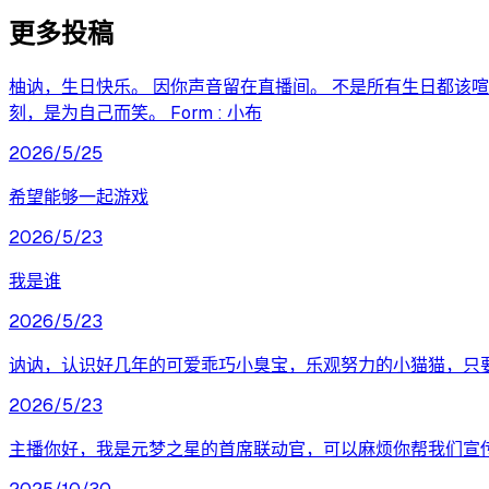
更多投稿
柚讷，生日快乐。 因你声音留在直播间。 不是所有生日都该
刻，是为自己而笑。 Form : 小布
2026/5/25
希望能够一起游戏
2026/5/23
我是谁
2026/5/23
讷讷，认识好几年的可爱乖巧小臭宝，乐观努力的小猫猫，只
2026/5/23
主播你好，我是元梦之星的首席联动官，可以麻烦你帮我们宣