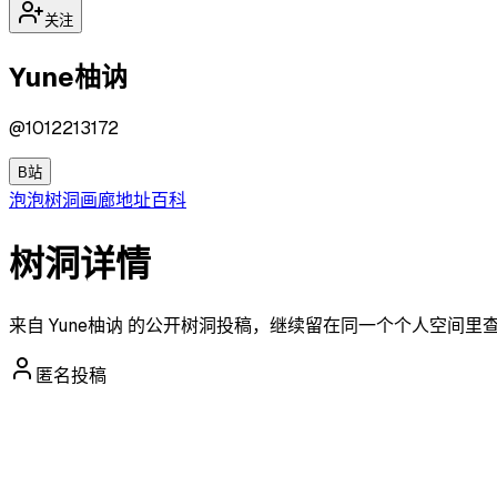
关注
Yune柚讷
@
1012213172
B站
泡泡
树洞
画廊
地址
百科
树洞详情
来自 Yune柚讷 的公开树洞投稿，继续留在同一个个人空间里
匿名投稿