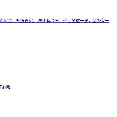
点凉意，却很真实。 愿明年今日，你回望这一岁，至少有一
开心哦