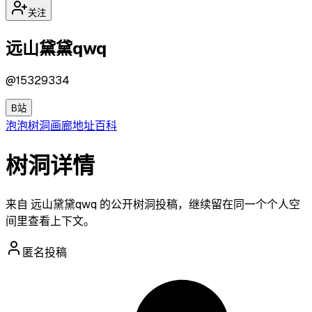
关注
远山黛黛qwq
@
15329334
B站
泡泡
树洞
画廊
地址
百科
树洞详情
来自 远山黛黛qwq 的公开树洞投稿，继续留在同一个个人空
间里查看上下文。
匿名投稿