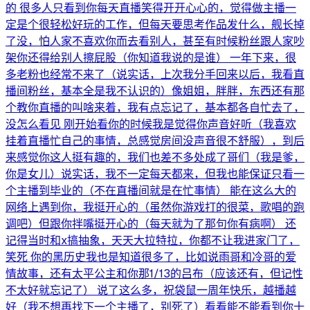
的 很多人只看到你每天直播笑得开开心心的，觉得做主播一
定是个很轻松好玩的工作，但每天要思考作品发什么，舰长掉
了没，怕人家不喜欢你而去看别人，甚至有时候粉丝跟人家吵
架你还得给别人擦屁股（你知道我说的是谁） 一年下来，很
多老粉也经常不来了（说实话，上次我分手回来以后，我看直
播间粉丝，基本全是我不认识的）像姐姐，胖胖，东西还有那
个教你直播的叫啥来着，我有点忘记了，基本都各自忙去了，
没怎么看见 刚开始看你的时候我是觉得你声音好听（我喜欢
挂着直播忙自己的事情，总感觉房间没声音很不舒服），到后
来感觉你这人挺有趣的，我们也差不多处成了哥们（我是爹，
你是女儿）说实话，我不一定每天都来，但我也能保证只看一
个主播到毕业的（不在直播间就是在忙事情） 能在这么大的
网络上遇到你，我挺开心的（虽然你游戏打的很菜，歌唱的跑
调吧）但跟你拌嘴挺开心的（每天就为了那句你有病啊） 还
记得当时和x搞抽象，天天大拉特拉，你都不让我进家门了，
笑死 你的黑历史我也是知道很多了，比如说雨哥和冷哥的爱
情故事，还有太平公主和你那1/13的吕布（应该还有，但记性
不太好就忘记了） 说了这么多，祝袋鼠一周年快乐，越播越
好（我不想再找下一个主播了，别死了）看看能不能看到你十