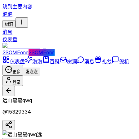
跳到主要内容
泡泡
树洞
消息
仪表盘
2SOMEone
2SOMEone
仪表盘
泡泡
百科
树洞
消息
礼兮
僚机
更多
发泡泡
登录
远山黛黛qwq
@
15329334
远