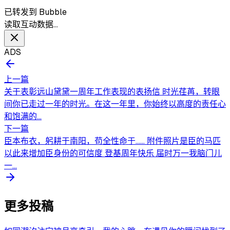
已转发到 Bubble
读取互动数据…
ADS
上一篇
关于表彰远山黛黛一周年工作表现的表扬信 时光荏苒，转眼
间你已走过一年的时光。在这一年里，你始终以高度的责任心
和饱满的...
下一篇
臣本布衣，躬耕于南阳，苟全性命于…… 附件照片是臣的马匹
以此来增加臣身份的可信度 登基周年快乐 届时万一我脑门儿
一...
更多投稿