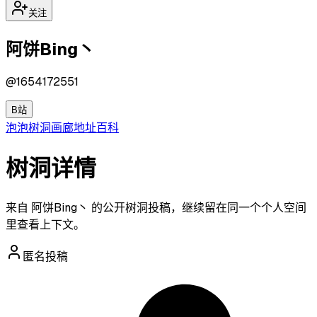
关注
阿饼Bing丶
@
1654172551
B站
泡泡
树洞
画廊
地址
百科
树洞详情
来自 阿饼Bing丶 的公开树洞投稿，继续留在同一个个人空间
里查看上下文。
匿名投稿