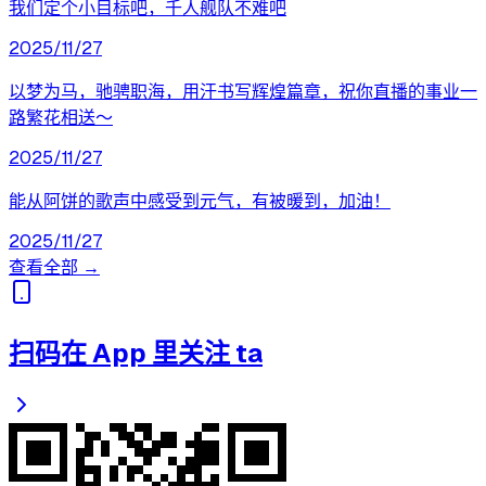
我们定个小目标吧，千人舰队不难吧
2025/11/27
以梦为马，驰骋职海，用汗书写辉煌篇章，祝你直播的事业一
路繁花相送～
2025/11/27
能从阿饼的歌声中感受到元气，有被暖到，加油！
2025/11/27
查看全部 →
扫码在 App 里关注 ta