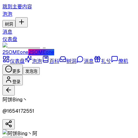
跳到主要内容
泡泡
树洞
消息
仪表盘
2SOMEone
2SOMEone
仪表盘
泡泡
百科
树洞
消息
礼兮
僚机
更多
发泡泡
登录
阿饼Bing丶
@
1654172551
阿