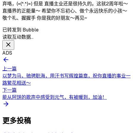
弃咯，(=(^.^)=) 但是 直播主业还是很持久的。这就2周年啦～
直播界的正能量～ 希望你不忘初心、做个永远快乐的小孩～
敬个礼、握握手 你是我的好朋友～再见~
已转发到 Bubble
读取互动数据…
ADS
上一篇
以梦为马，驰骋职海，用汗书写辉煌篇章，祝你直播的事业一
路繁花相送～
下一篇
能从阿饼的歌声中感受到元气，有被暖到，加油！
更多投稿