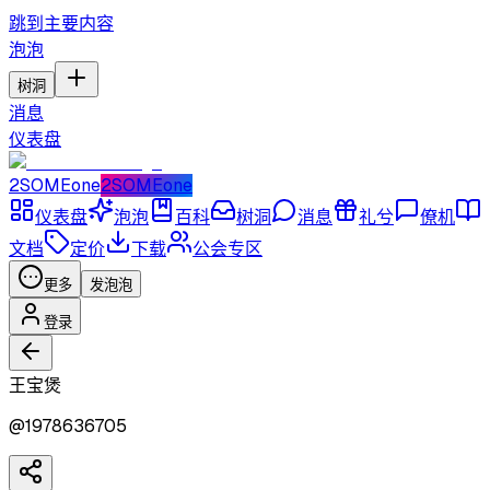
跳到主要内容
泡泡
树洞
消息
仪表盘
2SOMEone
2SOMEone
仪表盘
泡泡
百科
树洞
消息
礼兮
僚机
文档
定价
下载
公会专区
更多
发泡泡
登录
王宝煲
@
1978636705