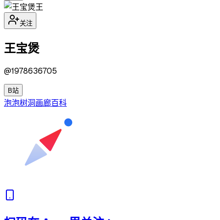
王
关注
王宝煲
@
1978636705
B站
泡泡
树洞
画廊
百科