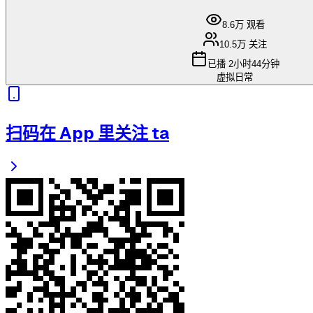
8.6万
观看
10.5万
关注
已播
2小时44分钟
虚拟日常
扫码在 App 里关注 ta