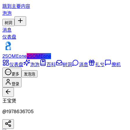
跳到主要内容
泡泡
树洞
消息
仪表盘
2SOMEone
2SOMEone
仪表盘
泡泡
百科
树洞
消息
礼兮
僚机
更多
发泡泡
登录
王宝煲
@
1978636705