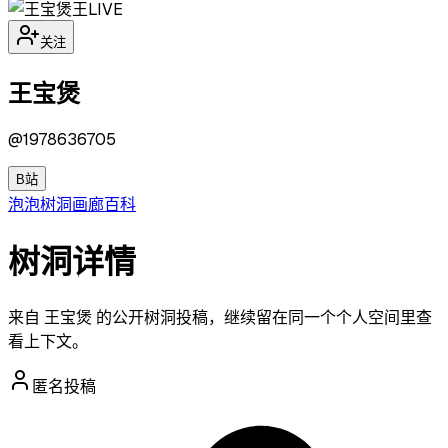
王
LIVE
关注
王宝煲
@
1978636705
B站
泡泡
树洞
画廊
百科
树洞详情
来自 王宝煲 的公开树洞投稿，继续留在同一个个人空间里查
看上下文。
匿名投稿