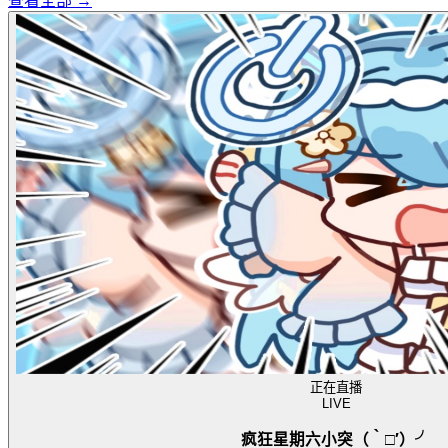
查看全部 →
正在直播
LIVE
疯狂星期六小突（‵□′）╯