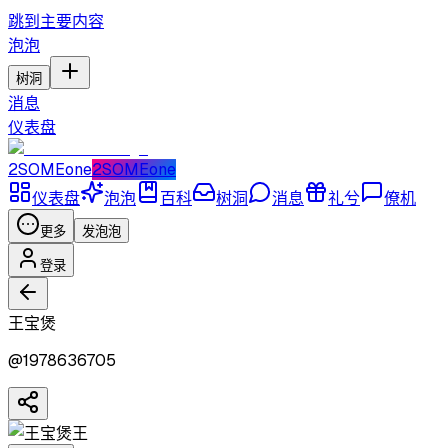
跳到主要内容
泡泡
树洞
消息
仪表盘
2SOMEone
2SOMEone
仪表盘
泡泡
百科
树洞
消息
礼兮
僚机
更多
发泡泡
登录
王宝煲
@
1978636705
王