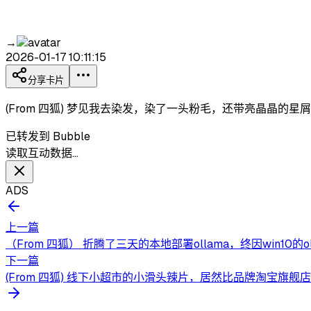
→
2026-01-17 10:11:15
分享卡片
(From 四狐) 梦见我去染发，染了一头粉毛，还带亮晶晶
已转发到 Bubble
读取互动数据…
ADS
上一篇
（From 四狐） 折腾了三天的本地部署ollama，终因win10的o
下一篇
(From 四狐) 线下小超市的小滑头辣片，居然比品牌淘宝旗舰