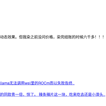
的星屑动态效果。但我染之前没问价格，染完结账的时候六千多！！
llama无法调用wsl里的ROCm而以失败告终...
店的同款贵一倍，惊了。 辣条辣片这一块，吃来吃去还是小滑头...