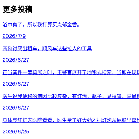
更多投稿
浴巾臭了，所以我打算买点郁金香。
2026/7/9
商鞅讨厌出租车，顺风车这些拉人的工具
2026/6/27
正当案件一筹莫展之时，王警官展开了地毯式搜索，当即在现
2026/6/27
医生说我便秘的病因比较复杂，有灯泡，瓶子，易拉罐，马桶
2026/6/27
身体亮红灯去医院看看，医生费了好大劲才把灯泡从屁股里拿
2026/6/25