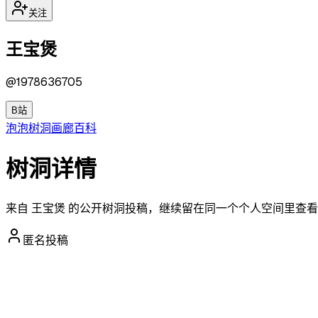
关注
王宝煲
@
1978636705
B站
泡泡
树洞
画廊
百科
树洞详情
来自 王宝煲 的公开树洞投稿，继续留在同一个个人空间里查
匿名投稿