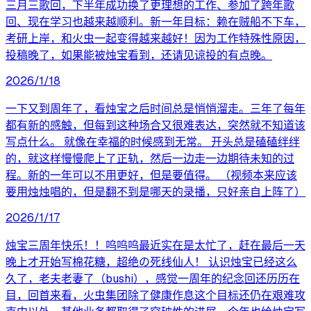
三月三歌回，下半年成功换了更理想的工作、参加了跨年歌
回、现在学习也越来越顺利。新一年目标：赖在贼船不下车，
考研上岸，和火虫一起变得越来越好！因为工作特殊性原因，
投稿晚了，如果能被烛宝看到，还请见谅投的有点晚。
2026/1/18
一下又到周年了，看烛宝之后时间总是悄悄溜走。三年了每年
都有新的感触，但每到这种场合又很难表达，突然就不知道该
写点什么。 就像在幸福的时候感到无常。 开头总是磕磕绊绊
的，就这样慢慢爬上了正轨，然后一边走一边期待未知的过
程。新的一年可以不用更好，但是要值得。 （视频本来应该
要用烛烛唱的，但是翻不到是哪天的录播，只好亲自上阵了）
2026/1/17
烛宝三周年快乐！！呜呜呜最近实在是太忙了，赶在最后一天
晚上才开始写棉花糖，超绝の死线仙人！ 认识烛宝已经这么
久了，老夫老妻了（bushi），感觉一周年的纪念回还历历在
目，回首来看，火虫集团除了健康作息这个目标还仍在艰难攻