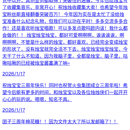
克中以外，其他业务都取得了突破性的进展，今年也给烛宝写
了收藏集音乐，非常开心！祝烛烛收藏集大卖！也希望今年烛
宝粉丝能直接翻番突破百万！ 今年因为实在是太忙了没给烛
宝准备什么纪念礼物，但我们可以功在平时！多多交流多多合
作！还是喜欢听烛宝唱歌！可以多发点歌吗欧内该！我什么都
会做的！！ 烛宝烛宝烛宝，都好可爱啊啊啊，诶诶诶诶，啊
啊啊啊，不管是什么样的烛宝，都好喜欢，已经完全变成烛宝
的形状了，没有烛宝就完全活不下去，烛宝烛宝烛宝烛宝，今
天干了什么不知道，因为我脑子里，全都是烛宝，脑子里，咕
啾咕啾的已经被烛宝酱塞满了呐~
2026/1/17
祝烛宝宝三周年快乐！同时也祝贺火虫集团成立三周年啦！希
望今后能有更多的时间，和烛宝宝以及各位烛烛侠们一起开开
心心的玩的说。嗯嗯，知名不具。
2026/1/17
团子三周年棉花糖！！因为文件太大了所以发邮箱了！！