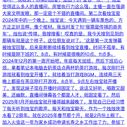
觉得这么多人的直播间，房管执行力这么强，主播一直在强调
大家文明发眼，那一定是个不错的直播间。第二次看烛宝是
2024年中的一个晚上，烛宝说：今天遇到一辆车黑色的，方
方正正好丑啊，像个棺材。我当时发了句“我猜是传祺的商务
车”，烛包说“传祺，我搜搜看！哎真的是，我今天搜到见到的
那辆车就是这个样子，这位朋友说对了。”这是第一次发弹幕
被烛宝回复。后来是断断续续看到烛宝直播，时间不孤单，有
时候是刚下班的7、8点，有时候是很晚的10点、11点多。
2024年12月的第一周开始吧，年底每天加班，然后下班后心
烦，拿着笔记本电脑去奶茶店点两杯奶茶打游戏，每次刚打开
游戏就看到烛宝开播了，就挂着当打游戏BGM，连续两三天
晚上都是在茶店刚打开游戏，8点半、9点左右烛宝就开播
了，发现这妹子现在开播时间固定了，说话又好听，唱歌又甜
美，还幽默，直播间弹幕各个都是人才，就固定看了。然后
2025年1月开始烛宝就开播得越来越晚了，发现自己已经习惯
了每天听到烛宝的歌声，每天和烛宝聊天，作为一个烛烛侠潜
水看了2周年。就在2025年春节那个月，就是2月份上舰了。
加入火虫这一年为家乡成功申请长寿之乡工作出了力，参加了