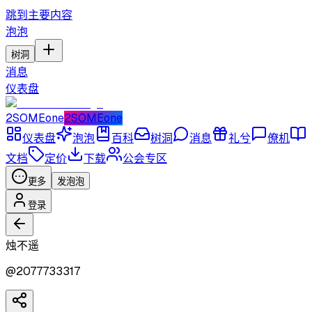
跳到主要内容
泡泡
树洞
消息
仪表盘
2SOMEone
2SOMEone
仪表盘
泡泡
百科
树洞
消息
礼兮
僚机
文档
定价
下载
公会专区
更多
发泡泡
登录
烛不遥
@
2077733317