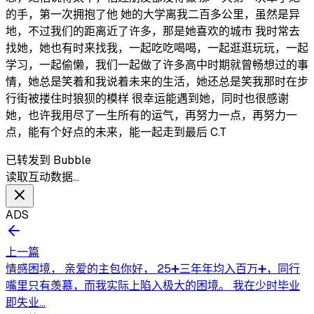
的手，第一次拥抱了他 她的大学离我二百多公里，虽然是异
地，不过我们的距离近了许多，那是她喜欢的城市 我时常去
找她，她也有时来找我，一起吃吃喝喝，一起逛逛玩玩，一起
学习，一起偷懒，我们一起做了许多高中时期就曾畅想过的事
情，她总是笑着和我说着未来的生活，她还总是笑我那时在步
行街被搂住时狼狈的模样 很幸运能遇到她，同时也很感谢
她，也许我用尽了一生所有的运气，再努力一点，再努力一
点，能有个好点的未来，能一起走到最后 C.T
已转发到 Bubble
读取互动数据…
ADS
上一篇
情感困境， 亲爱的主包你好， 25➕三年年均入百万➕，同行
嘴里只有羡慕，而我实际上陷入极大的困境。 我在少时毕业
即失业...