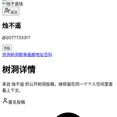
烛
关注
烛不遥
@
2077733317
B站
泡泡
树洞
歌单
画廊
地址
百科
树洞详情
来自 烛不遥 的公开树洞投稿，继续留在同一个个人空间里查
看上下文。
匿名投稿