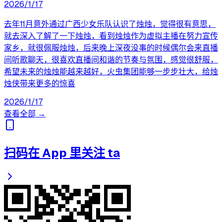
2026/1/17
去年11月意外通过广西少女乐队认识了烛烛，觉得很有意思，
就去深入了解了一下烛烛，看到烛烛作为虚拟主播在努力宣传
家乡，就很佩服烛烛，后来晚上深夜没事的时候偶尔会来直播
间听歌聊天，很喜欢直播间和谐的节奏与氛围，感觉很舒服，
希望未来的烛烛能越来越好，火虫集团能够一步步壮大，给烛
烛侠带来更多的惊喜
2026/1/17
查看全部 →
扫码在 App 里关注 ta