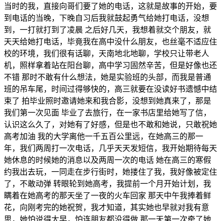
当时的我，直接向哥们要了她的电话，这就是故事的开始，要
到电话的当晚，下晚自习后我就鼓起勇气给她打电话，没想
到，一打就打到了凌晨 之后好几天，我想着就交个朋友，就
天天给她打电话，毕竟我在高中没什么朋友，也丝毫不适应住
校的环境，我们很有话聊，天南地北地聊，学校只让带老人
机，照样拿着站在阳台聊，高中学习固然辛苦，但是好像也还
不错 那时不敢有什么想法，她是实验班的头部，而我是普通
班的吊车尾，时间过得够快的，高三就要在没读好书遗憾中结
束了 拍毕业照时邀请她来和我合影，没想到她真来了，那是
我们第一次见面 毕业了去旅行，在一家书店里给她写了信，
认识这么久了，对她有了好感，但是也不敢和她说，只敢祝她
高考加油 我的大学离他一千五百公里远，在她高三的那一
年，我们两周打一次电话，几乎天天发短信，我开始期待每天
她休息的时候她的消息以及两周一次的电话 她在高三的寒假
约我出去玩，一同走在步行街时，她搂住了我，我好像被定住
了，不敢动弹 转眼轮到她高考，我提前一个月开始计划，我
瞒着在她高考的那天坐了一夜的火车回家 那天中午我捧着鲜
花，向刚考完的她祝贺，我才知道，其实她也早就对我有意
思，她怕说得太早，怕连朋友都没得做 那一天第一次牵了她