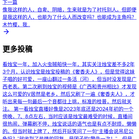
下一篇
像我这样的人，自卑、阴暗，生来就是为了衬托别人。但即便
是我这样的人，也能为了什么人而改变吗？也能成为主角吗？
木竹樱，我...
更多投稿
看烛宝一年，加入火虫贼船快一年，其实关注烛宝差不多2年
3个月，认识烛宝是烛宝投稿的《奢香夫人》，但是觉得这妹
子唱的好可爱，一座山翻过一条活（河），但当时没发现是广
西老表。第二次刷到烛宝的视频是《广西和贵州相比》才发现
这么可爱的V居然是老乡，然后又刷了一遍《奢香夫人》，才
听出来每一句最后一个音都往上挑，标准的桂普，然后就关
注。 第一看烛宝直播好像是2023年底还是2024年初的一个
傍晚，7、8点左右，当时应该是烛宝最难受的时候，直播间
很热闹，弹幕刷不停，烛宝说话的语气也是有点不耐烦，懒懒
的。但当时就上牌了，然后开玩笑问了一句“主播会说吊尼公
龟吗？”就收到了热情的回复，是团子的“警告一次！”，但是