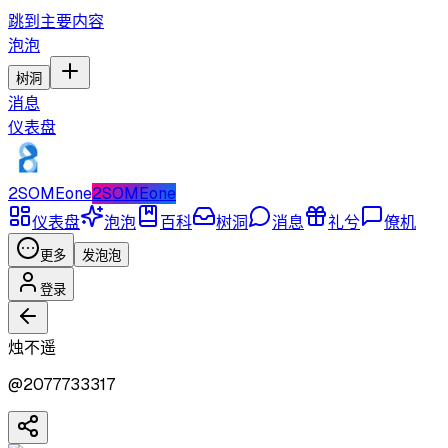
跳到主要内容
泡泡
树洞
消息
仪表盘
2SOMEone
2SOMEone
仪表盘
泡泡
百科
树洞
消息
礼兮
僚机
更多
发泡泡
登录
烛不遥
@
2077733317