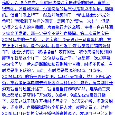
傍晚，7、8点左右，当时应该是烛宝最难受的时候，直播间
很热闹，弹幕刷不停，烛宝说话的语气也是有点不耐烦，懒懒
的。但当时就上牌了，然后开玩笑问了一句“主播会说吊尼公
龟吗？”就收到了热情的回复，是团子的“警告一次！”，但是
觉得这么多人的直播间，房管执行力这么强，主播一直在强调
大家文明发眼，那一定是个不错的直播间。第二次看烛宝是
2024年中的一个晚上，烛宝说：今天遇到一辆车黑色的，方
方正正好丑啊，像个棺材。我当时发了句“我猜是传祺的商务
车”，烛包说“传祺，我搜搜看！哎真的是，我今天搜到见到的
那辆车就是这个样子，这位朋友说对了。”这是第一次发弹幕
被烛宝回复。后来是断断续续看到烛宝直播，时间不孤单，有
时候是刚下班的7、8点，有时候是很晚的10点、11点多。
2024年12月的第一周开始吧，年底每天加班，然后下班后心
烦，拿着笔记本电脑去奶茶店点两杯奶茶打游戏，每次刚打开
游戏就看到烛宝开播了，就挂着当打游戏BGM，连续两三天
晚上都是在茶店刚打开游戏，8点半、9点左右烛宝就开播
了，发现这妹子现在开播时间固定了，说话又好听，唱歌又甜
美，还幽默，直播间弹幕各个都是人才，就固定看了。然后
2025年1月开始烛宝就开播得越来越晚了，发现自己已经习惯