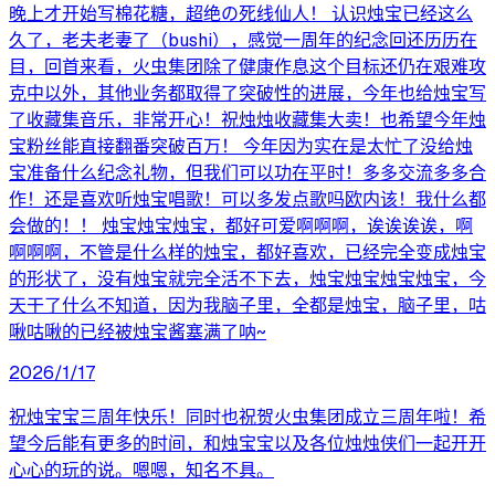
晚上才开始写棉花糖，超绝の死线仙人！ 认识烛宝已经这么
久了，老夫老妻了（bushi），感觉一周年的纪念回还历历在
目，回首来看，火虫集团除了健康作息这个目标还仍在艰难攻
克中以外，其他业务都取得了突破性的进展，今年也给烛宝写
了收藏集音乐，非常开心！祝烛烛收藏集大卖！也希望今年烛
宝粉丝能直接翻番突破百万！ 今年因为实在是太忙了没给烛
宝准备什么纪念礼物，但我们可以功在平时！多多交流多多合
作！还是喜欢听烛宝唱歌！可以多发点歌吗欧内该！我什么都
会做的！！ 烛宝烛宝烛宝，都好可爱啊啊啊，诶诶诶诶，啊
啊啊啊，不管是什么样的烛宝，都好喜欢，已经完全变成烛宝
的形状了，没有烛宝就完全活不下去，烛宝烛宝烛宝烛宝，今
天干了什么不知道，因为我脑子里，全都是烛宝，脑子里，咕
啾咕啾的已经被烛宝酱塞满了呐~
2026/1/17
祝烛宝宝三周年快乐！同时也祝贺火虫集团成立三周年啦！希
望今后能有更多的时间，和烛宝宝以及各位烛烛侠们一起开开
心心的玩的说。嗯嗯，知名不具。