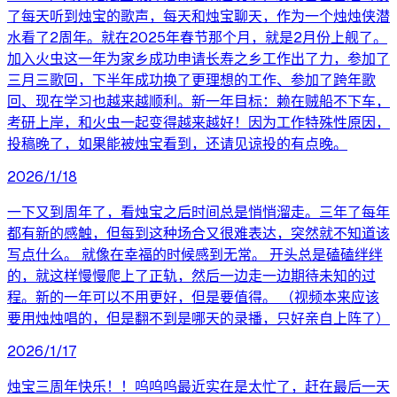
了每天听到烛宝的歌声，每天和烛宝聊天，作为一个烛烛侠潜
水看了2周年。就在2025年春节那个月，就是2月份上舰了。
加入火虫这一年为家乡成功申请长寿之乡工作出了力，参加了
三月三歌回，下半年成功换了更理想的工作、参加了跨年歌
回、现在学习也越来越顺利。新一年目标：赖在贼船不下车，
考研上岸，和火虫一起变得越来越好！因为工作特殊性原因，
投稿晚了，如果能被烛宝看到，还请见谅投的有点晚。
2026/1/18
一下又到周年了，看烛宝之后时间总是悄悄溜走。三年了每年
都有新的感触，但每到这种场合又很难表达，突然就不知道该
写点什么。 就像在幸福的时候感到无常。 开头总是磕磕绊绊
的，就这样慢慢爬上了正轨，然后一边走一边期待未知的过
程。新的一年可以不用更好，但是要值得。 （视频本来应该
要用烛烛唱的，但是翻不到是哪天的录播，只好亲自上阵了）
2026/1/17
烛宝三周年快乐！！呜呜呜最近实在是太忙了，赶在最后一天