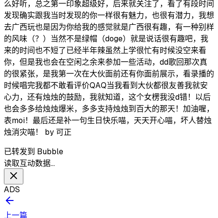
么好听，总之第一印象超级好，后来就关注了，看了有段时间
发现确实跟我当时发现的你一样很有魅力，也很有潜力，我想
去广西玩也是因为你给我的感觉就是广西很有趣，有一种别样
的风味（？）当然不是绿帽（doge）就是说话很有趣吧，我
来的时间也不短了已经半年辣虽然上学很忙有时候没空来看
你，但是我也会在空闲之余来参加一些活动，dd歌回那次真
的很紧张，是我第一次在大伙面前还有你面前展示，看录播的
时候唱完我都不敢看评价QAQ当我看到大伙都很友善我就安
心力，还有烛烛的鼓励，我就知道，这个女楞我没d错！以后
也会多多给烛烛爆米，多多支持烛烛到百大的那天！加油喔，
表moi！最后还是补一句生日快乐喵，天天开心喵，坏人替烛
烛消灾喵！ by 可正
已转发到 Bubble
读取互动数据…
ADS
上一篇