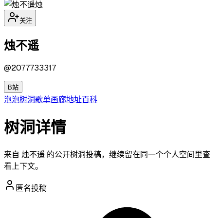
烛
关注
烛不遥
@
2077733317
B站
泡泡
树洞
歌单
画廊
地址
百科
树洞详情
来自 烛不遥 的公开树洞投稿，继续留在同一个个人空间里查
看上下文。
匿名投稿