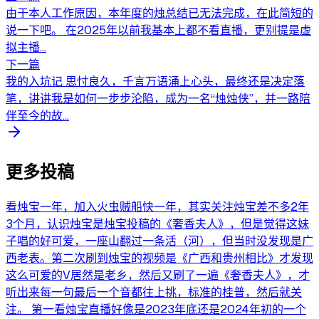
由于本人工作原因，本年度的烛总结已无法完成，在此简短的
说一下吧。 在2025年以前我基本上都不看直播，更别提是虚
拟主播...
下一篇
我的入坑记 思忖良久，千言万语涌上心头，最终还是决定落
笔，讲讲我是如何一步步沦陷，成为一名“烛烛侠”，并一路陪
伴至今的故...
更多投稿
看烛宝一年，加入火虫贼船快一年，其实关注烛宝差不多2年
3个月，认识烛宝是烛宝投稿的《奢香夫人》，但是觉得这妹
子唱的好可爱，一座山翻过一条活（河），但当时没发现是广
西老表。第二次刷到烛宝的视频是《广西和贵州相比》才发现
这么可爱的V居然是老乡，然后又刷了一遍《奢香夫人》，才
听出来每一句最后一个音都往上挑，标准的桂普，然后就关
注。 第一看烛宝直播好像是2023年底还是2024年初的一个