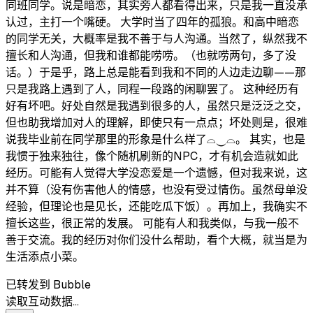
同班同学。说是暗恋，其实旁人都看得出来，只是我一直没承
认过，主打一个嘴硬。 大学时当了四年的孤狼。和高中暗恋
的同学无关，大概率是我不善于与人沟通。当然了，纵然我不
擅长和人沟通，但我和谁都能唠唠。（也就唠两句，多了没
话。）于是乎，路上总是能看到我和不同的人边走边聊——那
只是我路上遇到了人，同程一段路的闲聊罢了。 这种经历有
好有坏吧。好处自然是我遇到很多的人，虽然只是泛泛之交，
但也助我增加对人的理解，即使只有一点点；坏处则是，很难
说我毕业前在同学那里的形象是什么样了⌓‿⌓​。 其实，也是
我惯于独来独往，像个随机刷新的NPC，才有机会造就如此
经历。可能有人觉得大学没恋爱是一个遗憾，但对我来说，这
并不算（没有伤害他人的情感，也没有受过情伤。虽然母单没
经验，但理论也是见长，还能吃瓜下饭）。再加上，我确实不
擅长这些，很正常的发展。 可能有人和我类似，与我一般不
善于交流。我的经历对你们没什么帮助，看个大概，就当是为
生活添点小菜。
已转发到 Bubble
读取互动数据…