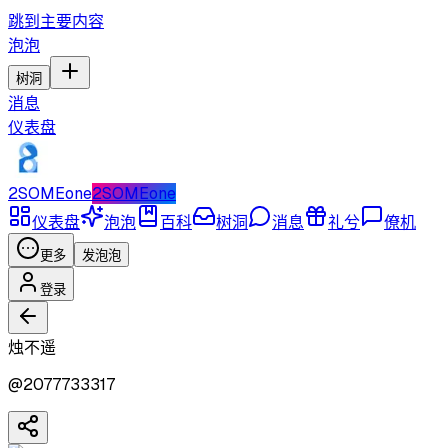
跳到主要内容
泡泡
树洞
消息
仪表盘
2SOMEone
2SOMEone
仪表盘
泡泡
百科
树洞
消息
礼兮
僚机
更多
发泡泡
登录
烛不遥
@
2077733317