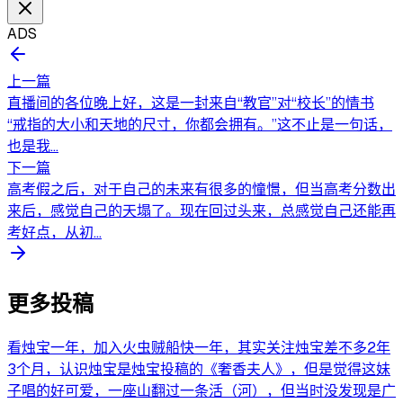
ADS
上一篇
直播间的各位晚上好，这是一封来自“教官”对“校长”的情书
“戒指的大小和天地的尺寸，你都会拥有。”这不止是一句话，
也是我...
下一篇
高考假之后，对于自己的未来有很多的憧憬，但当高考分数出
来后，感觉自己的天塌了。现在回过头来，总感觉自己还能再
考好点，从初...
更多投稿
看烛宝一年，加入火虫贼船快一年，其实关注烛宝差不多2年
3个月，认识烛宝是烛宝投稿的《奢香夫人》，但是觉得这妹
子唱的好可爱，一座山翻过一条活（河），但当时没发现是广