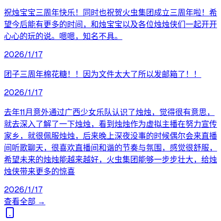
祝烛宝宝三周年快乐！同时也祝贺火虫集团成立三周年啦！希
望今后能有更多的时间，和烛宝宝以及各位烛烛侠们一起开开
心心的玩的说。嗯嗯，知名不具。
2026/1/17
团子三周年棉花糖！！因为文件太大了所以发邮箱了！！
2026/1/17
去年11月意外通过广西少女乐队认识了烛烛，觉得很有意思，
就去深入了解了一下烛烛，看到烛烛作为虚拟主播在努力宣传
家乡，就很佩服烛烛，后来晚上深夜没事的时候偶尔会来直播
间听歌聊天，很喜欢直播间和谐的节奏与氛围，感觉很舒服，
希望未来的烛烛能越来越好，火虫集团能够一步步壮大，给烛
烛侠带来更多的惊喜
2026/1/17
查看全部 →