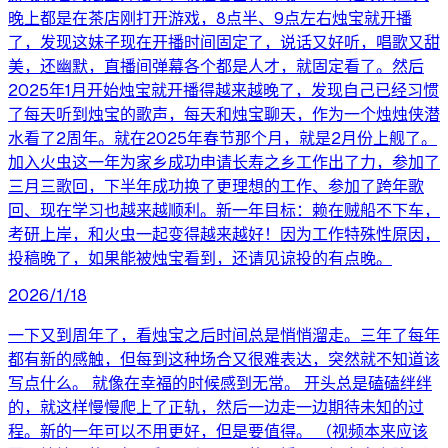
晚上都是在茶店刚打开游戏，8点半、9点左右烛宝就开播
了，发现这妹子现在开播时间固定了，说话又好听，唱歌又甜
美，还幽默，直播间弹幕各个都是人才，就固定看了。然后
2025年1月开始烛宝就开播得越来越晚了，发现自己已经习惯
了每天听到烛宝的歌声，每天和烛宝聊天，作为一个烛烛侠潜
水看了2周年。就在2025年春节那个月，就是2月份上舰了。
加入火虫这一年为家乡成功申请长寿之乡工作出了力，参加了
三月三歌回，下半年成功换了更理想的工作、参加了跨年歌
回、现在学习也越来越顺利。新一年目标：赖在贼船不下车，
考研上岸，和火虫一起变得越来越好！因为工作特殊性原因，
投稿晚了，如果能被烛宝看到，还请见谅投的有点晚。
2026/1/18
一下又到周年了，看烛宝之后时间总是悄悄溜走。三年了每年
都有新的感触，但每到这种场合又很难表达，突然就不知道该
写点什么。 就像在幸福的时候感到无常。 开头总是磕磕绊绊
的，就这样慢慢爬上了正轨，然后一边走一边期待未知的过
程。新的一年可以不用更好，但是要值得。 （视频本来应该