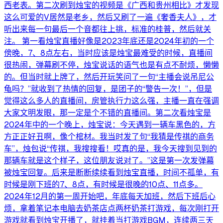
西老表。第二次刷到烛宝的视频是《广西和贵州相比》才发现
这么可爱的V居然是老乡，然后又刷了一遍《奢香夫人》，才
听出来每一句最后一个音都往上挑，标准的桂普，然后就关
注。 第一看烛宝直播好像是2023年底还是2024年初的一个
傍晚，7、8点左右，当时应该是烛宝最难受的时候，直播间
很热闹，弹幕刷不停，烛宝说话的语气也是有点不耐烦，懒懒
的。但当时就上牌了，然后开玩笑问了一句“主播会说吊尼公
龟吗？”就收到了热情的回复，是团子的“警告一次！”，但是
觉得这么多人的直播间，房管执行力这么强，主播一直在强调
大家文明发眼，那一定是个不错的直播间。第二次看烛宝是
2024年中的一个晚上，烛宝说：今天遇到一辆车黑色的，方
方正正好丑啊，像个棺材。我当时发了句“我猜是传祺的商务
车”，烛包说“传祺，我搜搜看！哎真的是，我今天搜到见到的
那辆车就是这个样子，这位朋友说对了。”这是第一次发弹幕
被烛宝回复。后来是断断续续看到烛宝直播，时间不孤单，有
时候是刚下班的7、8点，有时候是很晚的10点、11点多。
2024年12月的第一周开始吧，年底每天加班，然后下班后心
烦，拿着笔记本电脑去奶茶店点两杯奶茶打游戏，每次刚打开
游戏就看到烛宝开播了，就挂着当打游戏BGM，连续两三天