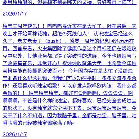
要用烛烛唱的，但是翻不到是哪天的录播，只好亲自上阵了）
2026/1/17
烛宝三周年快乐！！呜呜呜最近实在是太忙了，赶在最后一天
晚上才开始写棉花糖，超绝の死线仙人！ 认识烛宝已经这么
久了，老夫老妻了（bushi），感觉一周年的纪念回还历历在
目，回首来看，火虫集团除了健康作息这个目标还仍在艰难攻
克中以外，其他业务都取得了突破性的进展，今年也给烛宝写
了收藏集音乐，非常开心！祝烛烛收藏集大卖！也希望今年烛
宝粉丝能直接翻番突破百万！ 今年因为实在是太忙了没给烛
宝准备什么纪念礼物，但我们可以功在平时！多多交流多多合
作！还是喜欢听烛宝唱歌！可以多发点歌吗欧内该！我什么都
会做的！！ 烛宝烛宝烛宝，都好可爱啊啊啊，诶诶诶诶，啊
啊啊啊，不管是什么样的烛宝，都好喜欢，已经完全变成烛宝
的形状了，没有烛宝就完全活不下去，烛宝烛宝烛宝烛宝，今
天干了什么不知道，因为我脑子里，全都是烛宝，脑子里，咕
啾咕啾的已经被烛宝酱塞满了呐~
2026/1/17