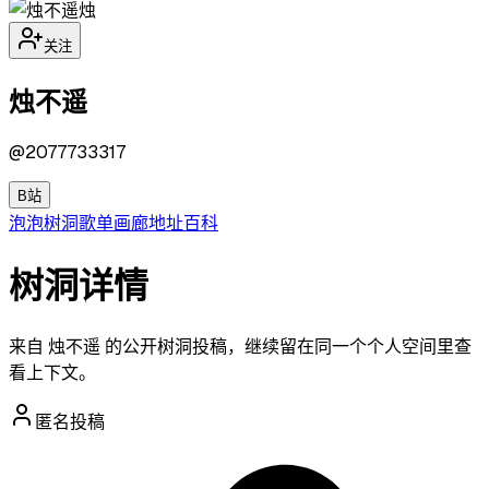
烛
关注
烛不遥
@
2077733317
B站
泡泡
树洞
歌单
画廊
地址
百科
树洞详情
来自 烛不遥 的公开树洞投稿，继续留在同一个个人空间里查
看上下文。
匿名投稿