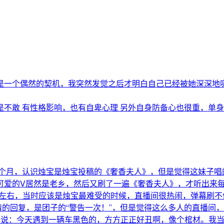
一个偶然的契机，我突然发觉之后才明白自己已经被她深深地吸引
是不敢 有性格影响，也有自卑心理 另外自身防备心也很重，单身..
3个月，认识烛宝是烛宝投稿的《奢香夫人》，但是觉得这妹子唱
可爱的V居然是老乡，然后又刷了一遍《奢香夫人》，才听出来每
、8点左右，当时应该是烛宝最难受的时候，直播间很热闹，弹幕
情的回复，是团子的“警告一次！”，但是觉得这么多人的直播间
宝说：今天遇到一辆车黑色的，方方正正好丑啊，像个棺材。我当