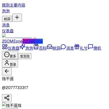
跳到主要内容
泡泡
树洞
消息
仪表盘
2SOMEone
2SOMEone
仪表盘
泡泡
百科
树洞
消息
礼兮
僚机
更多
发泡泡
登录
烛不遥
@
2077733317
烛