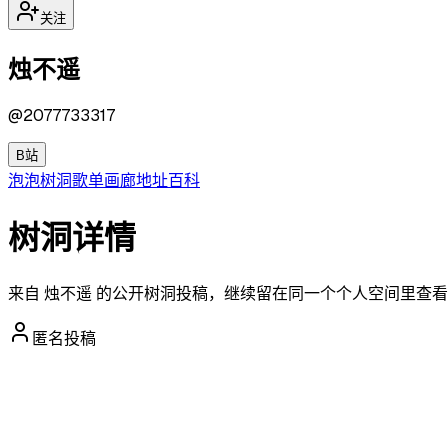
关注
烛不遥
@
2077733317
B站
泡泡
树洞
歌单
画廊
地址
百科
树洞详情
来自 烛不遥 的公开树洞投稿，继续留在同一个个人空间里查
匿名投稿