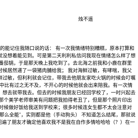
烛不遥
的能记住我随口说的话： 有一次我情绪特别糟糕，原本打算和
就没想着能见到。可是第二天利利私信问我现在情绪怎么样了想
番茄锅，于是那天晚上我吃到了。去北海之前我和小鹿在群里
候居然递了一袋猪肉脯给我； 我对海鲜过敏，有哮喘，我父
鲜过敏，但利利就会记住，带我去他朋友家吃火锅的时候会叮嘱
高中比有过之无不及，不开心的时候他就会出来陪我。有一次情
，想去就带我去。但去的时候我朋友已经回学校了，一时兴起去
那个美学老师审美有问题把我拍得老丑了，但是那个照片印出
时候做好饭给我送到学校来；很多时候连女生都不太会注意对
那么全能”，实则都是他（手动狗头） 不知道怎么结尾，那就说
问遍了朋友才确定他喜欢我不是我在自作多情哈哈哈（？）在一