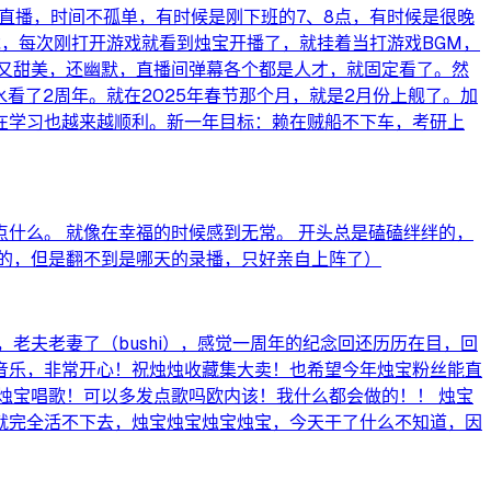
直播，时间不孤单，有时候是刚下班的7、8点，有时候是很晚
游戏，每次刚打开游戏就看到烛宝开播了，就挂着当打游戏BGM，
又甜美，还幽默，直播间弹幕各个都是人才，就固定看了。然
看了2周年。就在2025年春节那个月，就是2月份上舰了。加
在学习也越来越顺利。新一年目标：赖在贼船不下车，考研上
什么。 就像在幸福的时候感到无常。 开头总是磕磕绊绊的，
的，但是翻不到是哪天的录播，只好亲自上阵了）
老夫老妻了（bushi），感觉一周年的纪念回还历历在目，回
音乐，非常开心！祝烛烛收藏集大卖！也希望今年烛宝粉丝能直
烛宝唱歌！可以多发点歌吗欧内该！我什么都会做的！！ 烛宝
就完全活不下去，烛宝烛宝烛宝烛宝，今天干了什么不知道，因