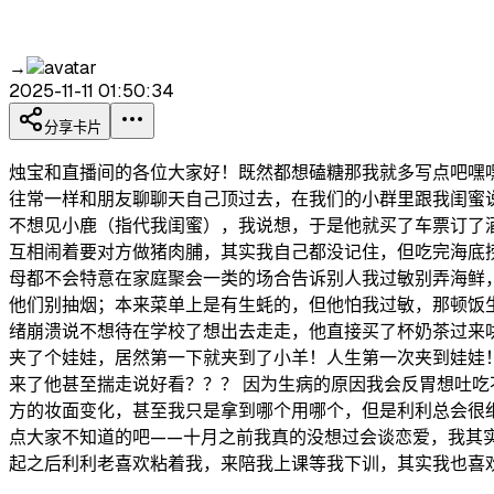
→
2025-11-11 01:50:34
分享卡片
烛宝和直播间的各位大家好！既然都想磕糖那我就多写点吧嘿嘿
往常一样和朋友聊聊天自己顶过去，在我们的小群里跟我闺蜜
不想见小鹿（指代我闺蜜），我说想，于是他就买了车票订了
互相闹着要对方做猪肉脯，其实我自己都没记住，但吃完海底
母都不会特意在家庭聚会一类的场合告诉别人我过敏别弄海鲜
他们别抽烟；本来菜单上是有生蚝的，但他怕我过敏，那顿饭生
绪崩溃说不想待在学校了想出去走走，他直接买了杯奶茶过来
夹了个娃娃，居然第一下就夹到了小羊！人生第一次夹到娃娃
来了他甚至揣走说好看？？？ 因为生病的原因我会反胃想吐
方的妆面变化，甚至我只是拿到哪个用哪个，但是利利总会很细
点大家不知道的吧——十月之前我真的没想过会谈恋爱，我其
起之后利利老喜欢粘着我，来陪我上课等我下训，其实我也喜欢