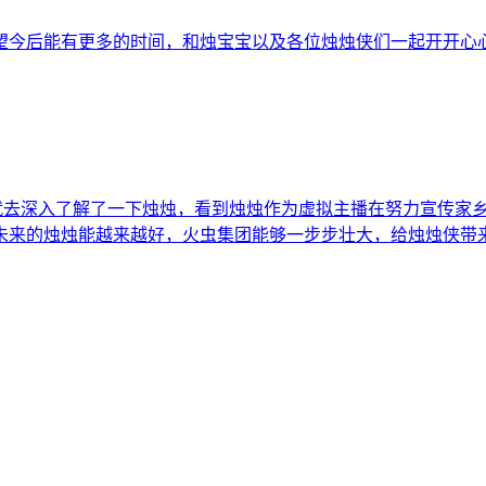
望今后能有更多的时间，和烛宝宝以及各位烛烛侠们一起开开心
，就去深入了解了一下烛烛，看到烛烛作为虚拟主播在努力宣传家
未来的烛烛能越来越好，火虫集团能够一步步壮大，给烛烛侠带