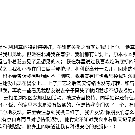
～ 利利真的特别特别好，在确定关系之前就对我很上心。 他真
说我想见她，但她在北海我在南宁，我们都有课要上，原本根本
酒店带着我去见了最想见的人； 我在群里说过我喜欢吃海底捞的
捞之后我和小鹿在门口做手部护理，利利说离开一会儿，回来的时
，也不会告诉我有哮喘闻不了烟味，我朋友有时也会忘掉我对海
蚝没出现在餐桌上…… 上了广艺之后其实情绪也没有好转，和
哄我。再晚一些看见我朋友说去亭子码头了就问我想不想去找她
！ 去相思湖校区参加社团活动，被逮去当模特，同学拍得还行但
吃不下饭，他家里本来是没有饭盒的，但是给我专门买了一个，有
心地发现，甚至会注意到我换口红了。我舍友说“你朋友们怎么
实有点自卑而且对感情很迟钝，他肯定不知道我会拿着聊天记录
和他贴贴，他身上的味道让我有种很安心的感觉|ω・）