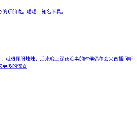
心的玩的说。嗯嗯，知名不具。
乡，就很佩服烛烛，后来晚上深夜没事的时候偶尔会来直播间听
来更多的惊喜