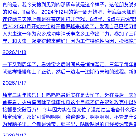
真的是，我今天搜到见到的那辆车就是这个样子，这位朋友说
的10点、11点多。 2024年12月的第一周开始吧，年底
连续两三天晚上都是在茶店刚打开游戏，8点半、9点左右烛
后2025年1月开始烛宝就开播得越来越晚了，发现自己已经
入火虫这一年为家乡成功申请长寿之乡工作出了力，参加了三
岸，和火虫一起变得越来越好！因为工作特殊性原因，投稿晚
2026/1/18
一下又到周年了，看烛宝之后时间总是悄悄溜走。三年了每年都
就这样慢慢爬上了正轨，然后一边走一边期待未知的过程。新
2026/1/17
烛宝三周年快乐！！呜呜呜最近实在是太忙了，赶在最后一天晚
首来看，火虫集团除了健康作息这个目标还仍在艰难攻克中以
接翻番突破百万！ 今年因为实在是太忙了没给烛宝准备什么纪
烛宝烛宝，都好可爱啊啊啊，诶诶诶诶，啊啊啊啊，不管是什
为我脑子里，全都是烛宝，脑子里，咕啾咕啾的已经被烛宝酱
2026/1/17