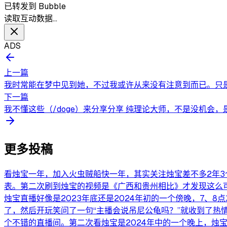
已转发到 Bubble
读取互动数据…
ADS
上一篇
我时常能在梦中见到她，不过我或许从来没有注意到而已。只是
下一篇
我不懂这些（/doge）来分享分享 纯理论大师，不是没机会，
更多投稿
看烛宝一年，加入火虫贼船快一年，其实关注烛宝差不多2年
表。第二次刷到烛宝的视频是《广西和贵州相比》才发现这么
烛宝直播好像是2023年底还是2024年初的一个傍晚，7
了，然后开玩笑问了一句“主播会说吊尼公龟吗？”就收到了热
个不错的直播间。第二次看烛宝是2024年中的一个晚上，烛