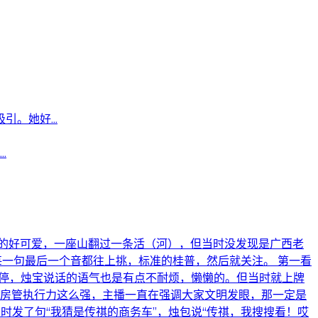
。她好...
.
的好可爱，一座山翻过一条活（河），但当时没发现是广西老
一句最后一个音都往上挑，标准的桂普，然后就关注。 第一看
刷不停，烛宝说话的语气也是有点不耐烦，懒懒的。但当时就上牌
，房管执行力这么强，主播一直在强调大家文明发眼，那一定是
时发了句“我猜是传祺的商务车”，烛包说“传祺，我搜搜看！哎