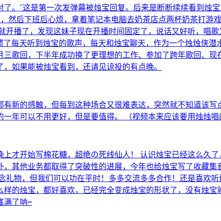
对了。”这是第一次发弹幕被烛宝回复。后来是断断续续看到烛宝
每天加班，然后下班后心烦，拿着笔记本电脑去奶茶店点两杯奶茶打
宝就开播了，发现这妹子现在开播时间固定了，说话又好听，唱歌
习惯了每天听到烛宝的歌声，每天和烛宝聊天，作为一个烛烛侠潜水
月三歌回，下半年成功换了更理想的工作、参加了跨年歌回、现
了，如果能被烛宝看到，还请见谅投的有点晚。
有新的感触，但每到这种场合又很难表达，突然就不知道该写点
的一年可以不用更好，但是要值得。 （视频本来应该要用烛烛唱
上才开始写棉花糖，超绝の死线仙人！ 认识烛宝已经这么久了，
外，其他业务都取得了突破性的进展，今年也给烛宝写了收藏集
念礼物，但我们可以功在平时！多多交流多多合作！还是喜欢听
么样的烛宝，都好喜欢，已经完全变成烛宝的形状了，没有烛宝
塞满了呐~