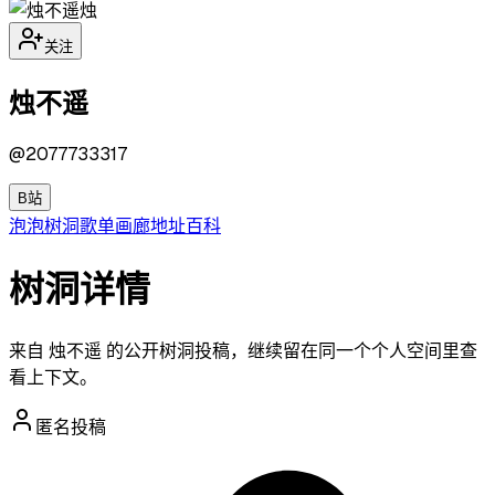
烛
关注
烛不遥
@
2077733317
B站
泡泡
树洞
歌单
画廊
地址
百科
树洞详情
来自 烛不遥 的公开树洞投稿，继续留在同一个个人空间里查
看上下文。
匿名投稿