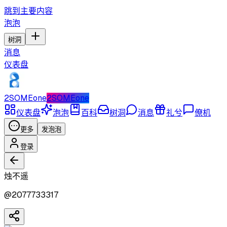
跳到主要内容
泡泡
树洞
消息
仪表盘
2SOMEone
2SOMEone
仪表盘
泡泡
百科
树洞
消息
礼兮
僚机
更多
发泡泡
登录
烛不遥
@
2077733317