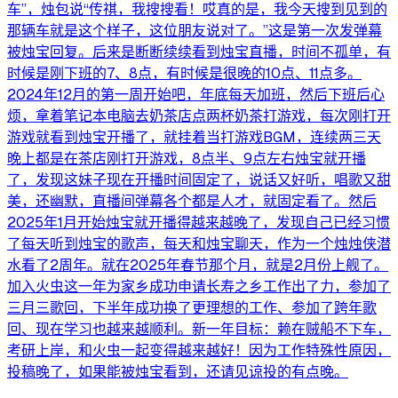
车”，烛包说“传祺，我搜搜看！哎真的是，我今天搜到见到的
那辆车就是这个样子，这位朋友说对了。”这是第一次发弹幕
被烛宝回复。后来是断断续续看到烛宝直播，时间不孤单，有
时候是刚下班的7、8点，有时候是很晚的10点、11点多。
2024年12月的第一周开始吧，年底每天加班，然后下班后心
烦，拿着笔记本电脑去奶茶店点两杯奶茶打游戏，每次刚打开
游戏就看到烛宝开播了，就挂着当打游戏BGM，连续两三天
晚上都是在茶店刚打开游戏，8点半、9点左右烛宝就开播
了，发现这妹子现在开播时间固定了，说话又好听，唱歌又甜
美，还幽默，直播间弹幕各个都是人才，就固定看了。然后
2025年1月开始烛宝就开播得越来越晚了，发现自己已经习惯
了每天听到烛宝的歌声，每天和烛宝聊天，作为一个烛烛侠潜
水看了2周年。就在2025年春节那个月，就是2月份上舰了。
加入火虫这一年为家乡成功申请长寿之乡工作出了力，参加了
三月三歌回，下半年成功换了更理想的工作、参加了跨年歌
回、现在学习也越来越顺利。新一年目标：赖在贼船不下车，
考研上岸，和火虫一起变得越来越好！因为工作特殊性原因，
投稿晚了，如果能被烛宝看到，还请见谅投的有点晚。