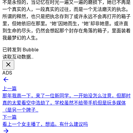
不是永恒的，当记忆在时光一遍又一遍的磨损下，她已不再是
一个真实的人，一段真实的过往，而是一个无法磨灭的执念。
所谓的释然，也只是把执念存到了或许永远不会再打开的箱子
里，但她依旧在那里。“她”因她而生，“她”却非她意。或许直
到生命的尽头，仍然会想起那个封存在角落的箱子，里面装着
我最梦幻的人生。
已转发到 Bubble
读取互动数据…
ADS
上一篇
那年我高一下，来了一位新同学，一开始没怎么注意，但那时
真的太爱看空中浩劫了，学校虽然不给带手机但是玩多媒体
（是另一个牌子...
下一篇
看上一个女主播了，想追。有什么建议吗