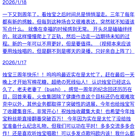
2026/1/18
一下又到周年了，看烛宝之后时间总是悄悄溜走。三年了每年
都有新的感触，但每到这种场合又很难表达，突然就不知道该
写点什么。 就像在幸福的时候感到无常。 开头总是磕磕绊绊
的，就这样慢慢爬上了正轨，然后一边走一边期待未知的过
程。新的一年可以不用更好，但是要值得。 （视频本来应该
要用烛烛唱的，但是翻不到是哪天的录播，只好亲自上阵了）
2026/1/17
烛宝三周年快乐！！呜呜呜最近实在是太忙了，赶在最后一天
晚上才开始写棉花糖，超绝の死线仙人！ 认识烛宝已经这么
久了，老夫老妻了（bushi），感觉一周年的纪念回还历历在
目，回首来看，火虫集团除了健康作息这个目标还仍在艰难攻
克中以外，其他业务都取得了突破性的进展，今年也给烛宝写
了收藏集音乐，非常开心！祝烛烛收藏集大卖！也希望今年烛
宝粉丝能直接翻番突破百万！ 今年因为实在是太忙了没给烛
宝准备什么纪念礼物，但我们可以功在平时！多多交流多多合
作！还是喜欢听烛宝唱歌！可以多发点歌吗欧内该！我什么都