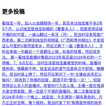
更多投稿
看烛宝一年，加入火虫贼船快一年，其实关注烛宝差不多2年
3个月，认识烛宝是烛宝投稿的《奢香夫人》，但是觉得这妹
子唱的好可爱，一座山翻过一条活（河），但当时没发现是广
西老表。第二次刷到烛宝的视频是《广西和贵州相比》才发现
这么可爱的V居然是老乡，然后又刷了一遍《奢香夫人》，才
听出来每一句最后一个音都往上挑，标准的桂普，然后就关
注。 第一看烛宝直播好像是2023年底还是2024年初的一个
傍晚，7、8点左右，当时应该是烛宝最难受的时候，直播间
很热闹，弹幕刷不停，烛宝说话的语气也是有点不耐烦，懒懒
的。但当时就上牌了，然后开玩笑问了一句“主播会说吊尼公
龟吗？”就收到了热情的回复，是团子的“警告一次！”，但是
觉得这么多人的直播间，房管执行力这么强，主播一直在强调
大家文明发眼，那一定是个不错的直播间。第二次看烛宝是
2024年中的一个晚上，烛宝说：今天遇到一辆车黑色的，方
方正正好丑啊，像个棺材。我当时发了句“我猜是传祺的商务