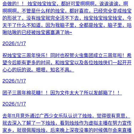
会做的！！ 烛宝烛宝烛宝，都好可爱啊啊啊，诶诶诶诶，啊
啊啊啊，不管是什么样的烛宝，都好喜欢，已经完全变成烛宝
的形状了，没有烛宝就完全活不下去，烛宝烛宝烛宝烛宝，今
天干了什么不知道，因为我脑子里，全都是烛宝，脑子里，咕
啾咕啾的已经被烛宝酱塞满了呐~
2026/1/17
祝烛宝宝三周年快乐！同时也祝贺火虫集团成立三周年啦！希
望今后能有更多的时间，和烛宝宝以及各位烛烛侠们一起开开
心心的玩的说。嗯嗯，知名不具。
2026/1/17
团子三周年棉花糖！！因为文件太大了所以发邮箱了！！
2026/1/17
去年11月意外通过广西少女乐队认识了烛烛，觉得很有意思，
就去深入了解了一下烛烛，看到烛烛作为虚拟主播在努力宣传
家乡，就很佩服烛烛，后来晚上深夜没事的时候偶尔会来直播