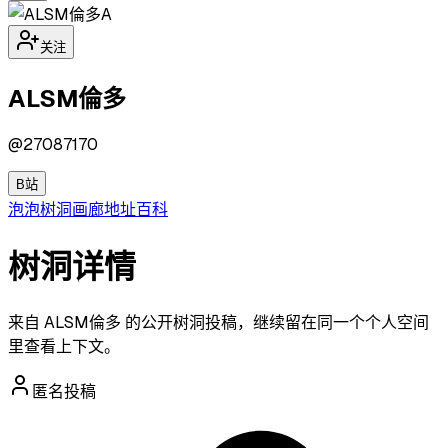
A
关注
ALSM倫多
@
27087170
B站
泡泡
树洞
画廊
地址
百科
树洞详情
来自 ALSM倫多 的公开树洞投稿，继续留在同一个个人空间
里查看上下文。
匿名投稿