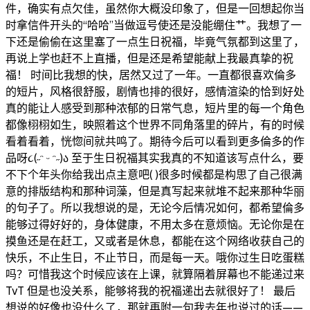
件，确实有点欠佳，虽然你大概没印象了，但是一回想起你当
时拿信件开头的“哈哈”当做逗号使还是没能绷住艹。我想了一
下还是偷偷在这里塞了一点生日祝福，毕竟气氛都到这里了，
再说上学也赶不上直播，但是还是希望能献上我最真挚的祝
福！ 时间比我想的快，居然又过了一年。一直都很喜欢倫多
的短片，风格很舒服，剧情也排的很好，感情渲染的恰到好处
真的能让人感受到那种浓郁的日常气息，短片里的每一个角色
都像栩栩如生，映照着这个世界不同角落里的碎片，有的时候
看着看着，恍惚间就共鸣了。期待今后可以看到更多倫多的作
品呀૮(˶ᵔ ᵕ ᵔ˶)ა 至于生日祝福其实我真的不知道该写点什么，要
不下个年头你给我出点主意吧( )很多时候都是构思了自己很满
意的排版结构和那种词藻，但是真写起来就堆不起来那种华丽
的句子了。所以我想说的是，无论今后情况如何，都希望倫多
能够过得好好的，身体健康，不用太多在意烦恼。无论你是在
摸鱼还是在赶工，又或者是休息，都能在这个网络收获自己的
快乐，不止生日，不止节日，而是每一天。哦你过生日吃蛋糕
吗？可惜我这个时候应该在上课，就算隔着屏幕也不能递过来
TvT 但是也没关系，能够将我的祝福递出去就很好了！ 最后
想说的好像也没什么了，那就再附一句我去年也说过的话——