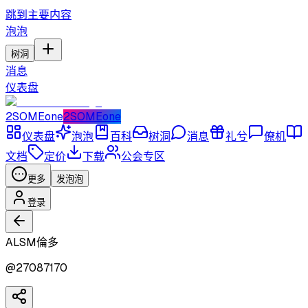
跳到主要内容
泡泡
树洞
消息
仪表盘
2SOMEone
2SOMEone
仪表盘
泡泡
百科
树洞
消息
礼兮
僚机
文档
定价
下载
公会专区
更多
发泡泡
登录
ALSM倫多
@
27087170