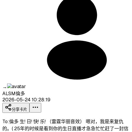
→
ALSM倫多
2026-05-24 10:28:19
分享卡片
To:倫多 生! 日! 快! 乐! （雷霆华丽音效） 嗯对，我是来复仇
的。( 25年的时候是看到你的生日直播才急急忙忙赶了一封信