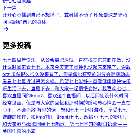
祝七七越来越...
下一篇
开开心心播到自己不想播了，或者播不动了 印象最深是醉酒
回 照顾好自己的身体
更多投稿
七七四周年快乐，从公会离职后就一直在找其它兼职在做，没
什么时间来看七七，本来今天定了闹钟也没起床来晚了，谢罪
orz 虽然很久很久没来看了，但是偶尔有空的时候会翻翻动态
看看七七最近过得怎么样，希望七七能够一直健健康康快快乐
乐生活下去，直播下去，和大家一起慢慢变好，我喜欢七七，
喜欢直播间的kmo7，喜欢这个直播间，以后即使没什么时间
经常见面，但是与大家的回忆和那时候的感动与心情会一直在
心里，不会消散 有空的话，想和七七一起打游戏，享受七七
蹩脚的操作，和kmo7们一起anti七七，改编小 七七 的歌词，
和大家参与dd歌回给七七唱歌，听七七学习的新日语歌 ——
美国作息的小笨