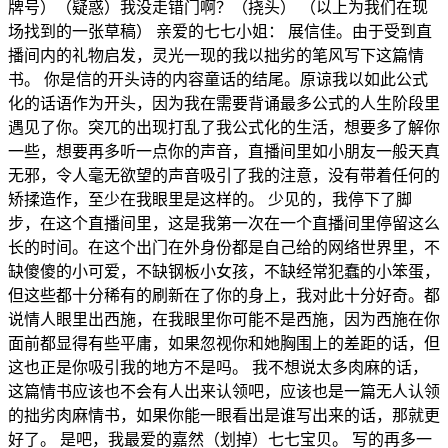
牌号）（疑惑）我没走错门啊？（挠头） （以上为我们在现
场找到的一张草稿） 亲爱的七七小姐： 展信佳。由于受到直
播间内的礼物启发，灵光一现的我以拙劣的笔风写下这篇情
书。 你是信的开头诗的内容童话的结尾。原谅我以如此公式
化的话语作为开头，因为我在需要背诵最多公式的人生阶段里
遇见了你。突兀的出现打乱了我公式化的生活，想要多了解你
一些，想要再多听一点你的声音，直播间里如小朋友一般天真
无邪，令人毫无欲望的声音吸引了我的注意，没有带着任何的
矫揉造作，至少在我眼里是这样的。 少见的，我停下了脚
步，在这个直播间里，这是我第一次在一个直播间里停留这么
长的时间。在这个出门在外身份都是自己给的网络世界里，不
缺傻傻的小可爱，不缺钢板小女孩，不缺经常犯蠢的小笨蛋，
但这些都十分稀有的刷新在了你的身上，我对此十分好奇。都
说情人眼里出西施，在我眼里你可能不是西施，因为西施在你
面前都显得有些平庸，如果忽视你和她胸围上的差距的话，但
这也正是你吸引我的地方不是吗。 我不想说太多肉麻的话，
这篇情书应该也不会有人出来认领吧，应该也是一篇无人认领
的拙劣肉麻情书，如果你能一眼看出是谁写出来的话，那就更
好了。 是吧，我最爱的嘉然（划掉）七七宝贝。 写的再多一