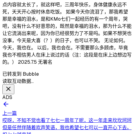
点内容就太长了，就这样吧，三周年快乐，身体健康永远不
死，天天开心按时休息吃饭。 如果今天你流泪了，那我希望
那是幸福的泪水，是和KMo七们一起经历的有一个周年，哭
吧，没有什么不好意思的，既然是幸福的泪水，那为什么不能
让它流淌出来呢，因为你已经很努力了不是吗。如果不想哭也
没事，今天是大喜（？）的日子，也可以不哭。 无论如何。
今天，我也在。 以后，我也会在。不需要那么多顾虑，毕竟
我也不相信男人在床上说过的话（注：这段是在床上边想边写
的。） 2025.7.5 无署名
已转发到 Bubble
读取互动数据…
ADS
上一篇
哎呀，不知不觉也看了七七一周年了呢，这一年走来坎坎坷坷
但是任然伴随着欢声笑语，我也希望七七可以一直开心下去。