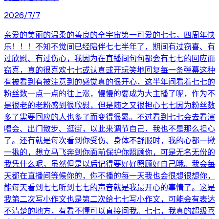
2026/7/7
亲爱的美丽的温柔的善良的全宇宙第一可爱的七七，四周年快
乐！！！不知不觉间已经陪伴七七半年了，期间有过窃喜、有
过欣慰、有过伤心，我因为在直播间句句都会有七七的回应而
窃喜，真的很喜欢七七或认真或开玩笑地回复每一条弹幕这种
有被看到有被注意到的感觉真的很开心，这半年间看着七七的
粉丝数一点一点的往上涨，慢慢的要成为大主播了呢，作为不
是很老的老粉感到很欣慰，但是随之又很担心七七因为粉丝数
多了需要回应的人也多了而变得很累。不过看到七七会去看演
唱会、出门散步、逛街，以此来调节自己，我也不是那么担心
了。还有就是每次看到你受伤、身体不舒服时，我的心都一揪
一揪的，想立马飞奔到你面前保护你照顾你，可是无名无份的
我凭什么呢，虽然但是以后记得要好好照顾好自己哦。我会每
天都在直播间等候你的，你不播的每一天我也会很想很想你，
能每天看到七七听到七七的声音就是我最开心的事情了。这是
我第二次写小作文也是第二次给七七写小作文，可能会有表达
不清楚的地方，有看不懂可以直接问我。七七，我真的超级喜