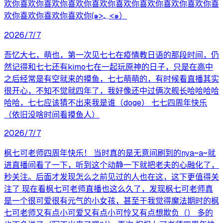
欢你喜欢你喜欢你喜欢你喜欢你喜欢你喜欢你喜欢你喜欢你喜
欢你喜欢你喜欢你喜欢你(๑>؂<๑）
2026/7/7
吾忆大七，萌也，第一次见七七在疫情教日语的那段时间，仍
然记得和七七还有kimo七在一起玩原神的日子，只是在高中
之后经常是有空就来的摸鱼，七七萌萌的，有时候看直播其实
很开心，不知不觉就四年了，我好像还中过俩次舰长哈哈哈哈
哈哈，七七应该猜不出来我是谁（doge） 七七四周年快乐
（依旧没啥时间看摸鱼人）
2026/7/7
枫七可老师四周年快乐！ 当时真的是无意间刷到的nya~a~就
进直播间看了一下，听到这个动静一下就把老夫的心融化了，
秒关注。后面才发现怎么之前见过的人也在这，这下更值得关
注了 现在看枫七可老师直播也这么久了，发现枫七可老师真
是一个很可爱很有元气的小女孩，甚至于我觉得魔法期时的枫
七可老师又有点小可爱又有点小可怜又有点想欺负（） 多的