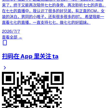
来了，终于又能再次陪伴七七的身旁，再次聆听七七的声音。
在七七的直播中，我认识了很多的好兄弟，有正直的CM，女
装的沐白，男同的小唯子，还有很多很多的BT。 希望我能一
直看七七的直播，一直支持七七，做七七的好姐妹。
2026/7/7
查看全部 →
扫码在 App 里关注 ta