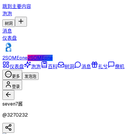
跳到主要内容
泡泡
树洞
消息
仪表盘
2SOMEone
2SOMEone
仪表盘
泡泡
百科
树洞
消息
礼兮
僚机
更多
发泡泡
登录
seven7酱
@
3270232