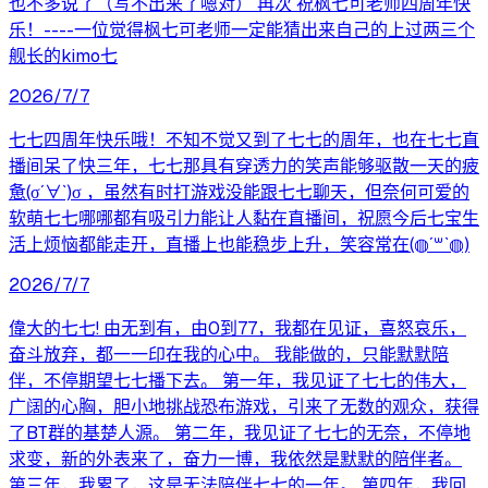
也不多说了（写不出来了嗯对） 再次 祝枫七可老师四周年快
乐！----一位觉得枫七可老师一定能猜出来自己的上过两三个
舰长的kimo七
2026/7/7
七七四周年快乐哦！不知不觉又到了七七的周年，也在七七直
播间呆了快三年，七七那具有穿透力的笑声能够驱散一天的疲
惫(σ´∀`)σ ，虽然有时打游戏没能跟七七聊天，但奈何可爱的
软萌七七哪哪都有吸引力能让人黏在直播间，祝愿今后七宝生
活上烦恼都能走开，直播上也能稳步上升，笑容常在(◍´꒳`◍)
2026/7/7
偉大的七七! 由无到有，由0到77，我都在见证，喜怒哀乐，
奋斗放弃，都一一印在我的心中。 我能做的，只能默默陪
伴，不停期望七七播下去。 第一年，我见证了七七的伟大，
广阔的心胸，胆小地挑战恐布游戏，引来了无数的观众，获得
了BT群的基楚人源。 第二年，我见证了七七的无奈，不停地
求变，新的外表来了，奋力一博，我依然是默默的陪伴者。
第三年，我累了，这是无法陪伴七七的一年。 第四年，我回