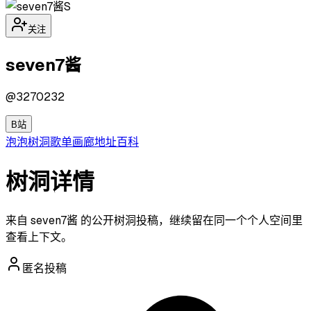
S
关注
seven7酱
@
3270232
B站
泡泡
树洞
歌单
画廊
地址
百科
树洞详情
来自 seven7酱 的公开树洞投稿，继续留在同一个个人空间里
查看上下文。
匿名投稿