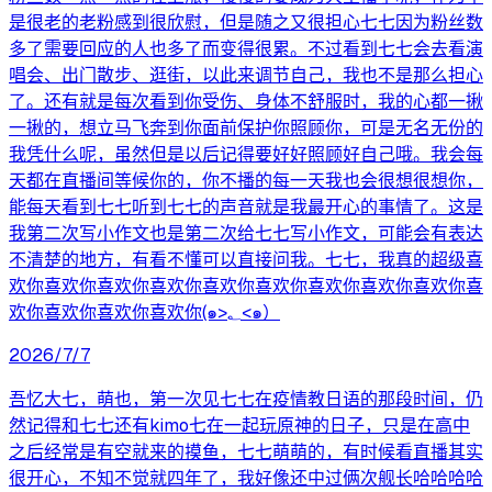
是很老的老粉感到很欣慰，但是随之又很担心七七因为粉丝数
多了需要回应的人也多了而变得很累。不过看到七七会去看演
唱会、出门散步、逛街，以此来调节自己，我也不是那么担心
了。还有就是每次看到你受伤、身体不舒服时，我的心都一揪
一揪的，想立马飞奔到你面前保护你照顾你，可是无名无份的
我凭什么呢，虽然但是以后记得要好好照顾好自己哦。我会每
天都在直播间等候你的，你不播的每一天我也会很想很想你，
能每天看到七七听到七七的声音就是我最开心的事情了。这是
我第二次写小作文也是第二次给七七写小作文，可能会有表达
不清楚的地方，有看不懂可以直接问我。七七，我真的超级喜
欢你喜欢你喜欢你喜欢你喜欢你喜欢你喜欢你喜欢你喜欢你喜
欢你喜欢你喜欢你喜欢你(๑>؂<๑）
2026/7/7
吾忆大七，萌也，第一次见七七在疫情教日语的那段时间，仍
然记得和七七还有kimo七在一起玩原神的日子，只是在高中
之后经常是有空就来的摸鱼，七七萌萌的，有时候看直播其实
很开心，不知不觉就四年了，我好像还中过俩次舰长哈哈哈哈