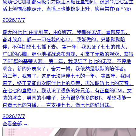
软萌七七哪哪都有吸引力能让人黏在直播间，祝愿今后七宝生
活上烦恼都能走开，直播上也能稳步上升，笑容常在(◍´꒳`◍)
2026/7/7
偉大的七七! 由无到有，由0到77，我都在见证，喜怒哀乐，
奋斗放弃，都一一印在我的心中。 我能做的，只能默默陪
伴，不停期望七七播下去。 第一年，我见证了七七的伟大，
广阔的心胸，胆小地挑战恐布游戏，引来了无数的观众，获得
了BT群的基楚人源。 第二年，我见证了七七的无奈，不停地
求变，新的外表来了，奋力一博，我依然是默默的陪伴者。
第三年，我累了，这是无法陪伴七七的一年。 第四年，我回
来了，终于又能再次陪伴七七的身旁，再次聆听七七的声音。
在七七的直播中，我认识了很多的好兄弟，有正直的CM，女
装的沐白，男同的小唯子，还有很多很多的BT。 希望我能一
直看七七的直播，一直支持七七，做七七的好姐妹。
2026/7/7
查看全部 →