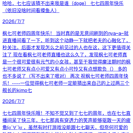
哈哈，七七应该猜不出来我是谁（doge） 七七四周年快乐
（依旧没啥时间看摸鱼人）
2026/7/7
枫七可老师四周年快乐！ 当时真的是无意间刷到的nya~a~就
进直播间看了一下，听到这个动静一下就把老夫的心融化了，
秒关注。后面才发现怎么之前见过的人也在这，这下更值得关
注了 现在看枫七可老师直播也这么久了，发现枫七可老师真
是一个很可爱很有元气的小女孩，甚至于我觉得魔法期时的枫
七可老师又有点小可爱又有点小可怜又有点想欺负（） 多的
也不多说了（写不出来了嗯对） 再次 祝枫七可老师四周年快
乐！----一位觉得枫七可老师一定能猜出来自己的上过两三个
舰长的kimo七
2026/7/7
七七四周年快乐哦！不知不觉又到了七七的周年，也在七七直
播间呆了快三年，七七那具有穿透力的笑声能够驱散一天的疲
惫(σ´∀`)σ ，虽然有时打游戏没能跟七七聊天，但奈何可爱的