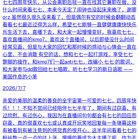
七七四周年快乐，从公会离职后就一直在找其它兼职在做，没
什么时间来看七七，本来今天定了闹钟也没起床来晚了，谢罪
orz 虽然很久很久没来看了，但是偶尔有空的时候会翻翻动态
看看七七最近过得怎么样，希望七七能够一直健健康康快快乐
乐生活下去，直播下去，和大家一起慢慢变好，我喜欢七七，
喜欢直播间的kmo7，喜欢这个直播间，以后即使没什么时间
经常见面，但是与大家的回忆和那时候的感动与心情会一直在
心里，不会消散 有空的话，想和七七一起打游戏，享受七七
蹩脚的操作，和kmo7们一起anti七七，改编小 七七 的歌词，
和大家参与dd歌回给七七唱歌，听七七学习的新日语歌 ——
美国作息的小笨
2026/7/7
亲爱的美丽的温柔的善良的全宇宙第一可爱的七七，四周年快
乐！！！不知不觉间已经陪伴七七半年了，期间有过窃喜、有
过欣慰、有过伤心，我因为在直播间句句都会有七七的回应而
窃喜，真的很喜欢七七或认真或开玩笑地回复每一条弹幕这种
有被看到有被注意到的感觉真的很开心，这半年间看着七七的
粉丝数一点一点的往上涨，慢慢的要成为大主播了呢，作为不