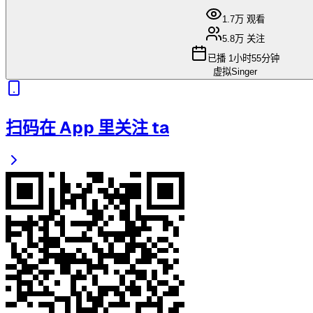
1.7万
观看
5.8万
关注
已播
1小时55分钟
虚拟Singer
扫码在 App 里关注 ta