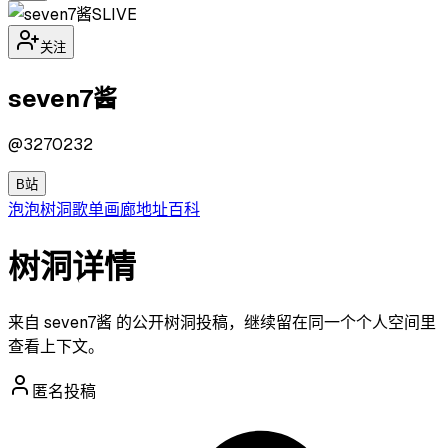
S
LIVE
关注
seven7酱
@
3270232
B站
泡泡
树洞
歌单
画廊
地址
百科
树洞详情
来自 seven7酱 的公开树洞投稿，继续留在同一个个人空间里
查看上下文。
匿名投稿