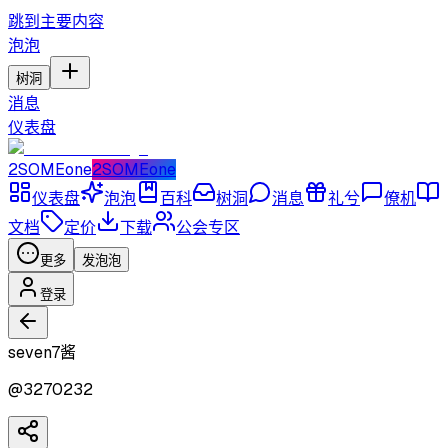
跳到主要内容
泡泡
树洞
消息
仪表盘
2SOMEone
2SOMEone
仪表盘
泡泡
百科
树洞
消息
礼兮
僚机
文档
定价
下载
公会专区
更多
发泡泡
登录
seven7酱
@
3270232