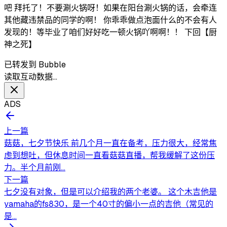
吧 拜托了！不要涮火锅呀！如果在阳台涮火锅的话，会牵连
其他藏违禁品的同学的啊！ 你乖乖做点泡面什么的不会有人
发现的！等毕业了咱们好好吃一顿火锅吖啊啊！！ 下回【厨
神之死】
已转发到 Bubble
读取互动数据…
ADS
上一篇
菇菇，七夕节快乐 前几个月一直在备考，压力很大，经常焦
虑到想吐，但休息时间一直看菇菇直播，帮我缓解了这份压
力。半个月前刚...
下一篇
七夕没有对象，但是可以介绍我的两个老婆。 这个木吉他是
yamaha的fs830，是一个40寸的偏小一点的吉他（常见的
是...