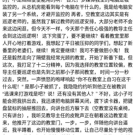
监控的，从总机房能看到每个电脑在干什么的，我是给电脑安
装了另一个系统，才避开监控的 再者，空教室这边其实是有
巡逻老师的，虽然我了解过教师的巡逻安排，大部分老师不会
来这边闲逛，但今天不一样，今天那个责任心极强的教导主任
会到这边巡逻啊！ 这下完蛋了，要不要继续？看着教室里那
人开心地打着游戏，我想起了平日被压抑的同学们，想起了新
番里的老婆们，继续！肯定要继续！我可不要做胆小鬼！ 我
还是毅然走向了隔壁我经常光顾的教室，开始了新番下载，但
这次，我打足了十二分精神，因为我选择的教室位置较偏，教
导主任要巡逻也是先到之前那小子那间教室， 时间一分一秒
过去，突然，一声愤怒的咆哮响起 “你不在教室上自习在这干
什么呢！“ 是那小子被抓了，我隐隐约约听到他正在被教训
“逃课来打游戏是吧？说！还有没有其他人？” 不好，这小子可
能会把我拱出去，我迅速把电脑屏幕关闭，拔下读卡器，把键
盘鼠标的抽屉推回去，向讲台后方躲下去（空教室没有桌椅，
只有讲台），我听见教导主任的皮靴声正在朝着这边教室走
来，他推开了这边的教室门，一步，一步，伴随他向讲台逼
近，我半蹲着，也开始慢慢移动位置，让自己尽量处于他的视