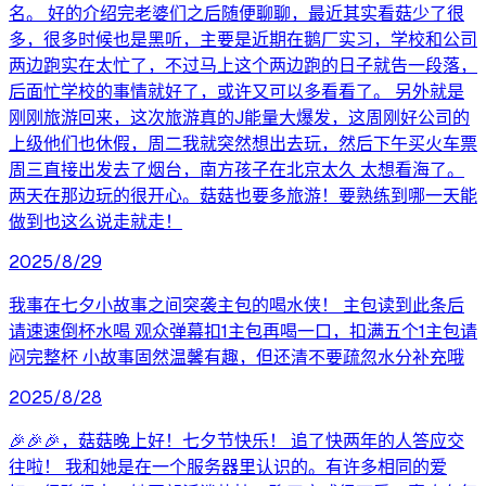
名。 好的介绍完老婆们之后随便聊聊，最近其实看菇少了很
多，很多时候也是黑听，主要是近期在鹅厂实习，学校和公司
两边跑实在太忙了，不过马上这个两边跑的日子就告一段落，
后面忙学校的事情就好了，或许又可以多看看了。 另外就是
刚刚旅游回来，这次旅游真的J能量大爆发，这周刚好公司的
上级他们也休假，周二我就突然想出去玩，然后下午买火车票
周三直接出发去了烟台，南方孩子在北京太久 太想看海了。
两天在那边玩的很开心。菇菇也要多旅游！要熟练到哪一天能
做到也这么说走就走！
2025/8/29
我事在七夕小故事之间突袭主包的喝水侠！ 主包读到此条后
请速速倒杯水喝 观众弹幕扣1主包再喝一口，扣满五个1主包请
闷完整杯 小故事固然温馨有趣，但还清不要疏忽水分补充哦
2025/8/28
🎉🎉🎉，菇菇晚上好！七夕节快乐！ 追了快两年的人答应交
往啦！ 我和她是在一个服务器里认识的。有许多相同的爱