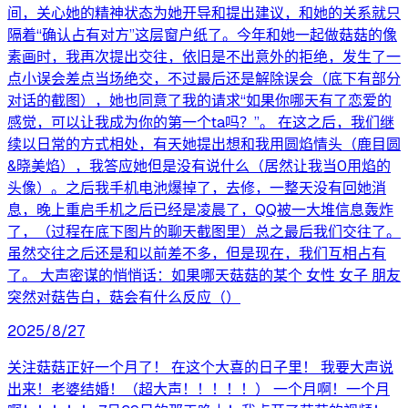
间，关心她的精神状态为她开导和提出建议，和她的关系就只
隔着“确认占有对方”这层窗户纸了。今年和她一起做菇菇的像
素画时，我再次提出交往，依旧是不出意外的拒绝，发生了一
点小误会差点当场绝交，不过最后还是解除误会（底下有部分
对话的截图），她也同意了我的请求“如果你哪天有了恋爱的
感觉，可以让我成为你的第一个ta吗？”。 在这之后，我们继
续以日常的方式相处，有天她提出想和我用圆焰情头（鹿目圆
&晓美焰），我答应她但是没有说什么（居然让我当0用焰的
头像）。之后我手机电池爆掉了，去修，一整天没有回她消
息，晚上重启手机之后已经是凌晨了，QQ被一大堆信息轰炸
了，（过程在底下图片的聊天截图里）总之最后我们交往了。
虽然交往之后还是和以前差不多，但是现在，我们互相占有
了。 大声密谋的悄悄话：如果哪天菇菇的某个 女性 女子 朋友
突然对菇告白，菇会有什么反应（）
2025/8/27
关注菇菇正好一个月了！ 在这个大喜的日子里！ 我要大声说
出来！老婆结婚！（超大声！！！！！） 一个月啊！一个月