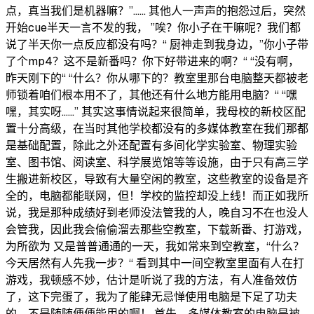
点，真当我们是机器嘛？”…… 其他人一声声的抱怨过后，突然
开始cue半天一言不发的我， ”唉？你小子在干嘛呢？我们都
说了半天你一点反应都没有吗？“ 厨神走到我身边，”你小子带
了个mp4？这不是新番吗？你下好带进来的啊？“ “没有啊，
昨天刚下的“ “什么？你从哪下的？教室里那台电脑整天都被老
师锁着咱们根本用不了，其他还有什么地方能用电脑？“ “嘿
嘿，其实呀……” 其实这事情说起来很简单，我母校的新校区配
置十分高级，在当时其他学校都没有的多媒体教室在我们那都
是基础配置，除此之外还配置有多间化学实验室、物理实验
室、图书馆、阅读室、科学展览馆等等设施，由于只有高三学
生搬进新校区，导致有大量空闲的教室，这些教室的设备是齐
全的，电脑都能联网，但！学校的监控却没上线！而正如我所
说，我是那种成绩好到老师没法管我的人，晚自习不在也没人
会管我，因此我会偷偷溜去那些空教室，下载新番、打游戏，
为所欲为 又是普普通通的一天，我如常来到空教室，“什么？
今天居然有人先我一步？“ 看到其中一间空教室里面有人在打
游戏，我顿感不妙，估计是听说了我的方法，有人准备效仿
了，这下完蛋了，我为了能肆无忌惮使用电脑是下足了功夫
的，不是随随便便能用的啊！ 首先，多媒体教室的电脑是被