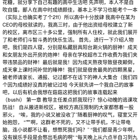
花糖，就分享下自己有趣的高中生活吧 先声明，本人不是自
吹自擂，鄙人在高中时成绩颇佳，基本上不学习也能考个一本
（实际上也确实考了个211）所以高中十分放肆 我高中在某为
CEO的母校就读的，我高三时，由于他出资给母校建立了新
的校区，离市区三十多公里，强制所有人住校，就此我们展开
了和老师们斗智斗勇的快乐生活。 首先，进行一下介绍人物
吧，我们是四人寝，分别是私藏厨具阳台涮火锅的厨神！成天
和女朋友外出开房的炮神！母亲在学校超市工作收费为我们夹
带违禁品的财神！最后就是我！因为成天熬夜导致昼夜颠倒，
成天拿上课时间补觉的睡神！我们就是宿舍最亮的四颗黑星，
被老师请家长、通报、记过都不在话下的神人大集合（我们四
个因为成绩好没真的被记过哈 今天就先讲一个我自己的故事
吧，以后有机会我想在菇菇这把我们的故事连载起来
（bushi） 第一章 教导主任差点抓我现行？惊心动魄的逃课攻
防战！ 自从搬进新校区，被校方高压限制的大家都憋着一股
邪火， “唉，我的小说又被没收了”随着厨神的叹气，寝室又开
始抱怨， “艹啊，这群老不死的，又不让带手机，不让带电
脑，连小说都不让看，想憋死我们吗？” “我们都是青少年啊，
没有娱乐手段是会憋出毛病的啊“ “每天晚上从六点半自习到九