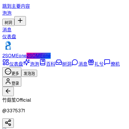
跳到主要内容
泡泡
树洞
消息
仪表盘
2SOMEone
2SOMEone
仪表盘
泡泡
百科
树洞
消息
礼兮
僚机
更多
发泡泡
登录
竹菇笙Official
@
3375371