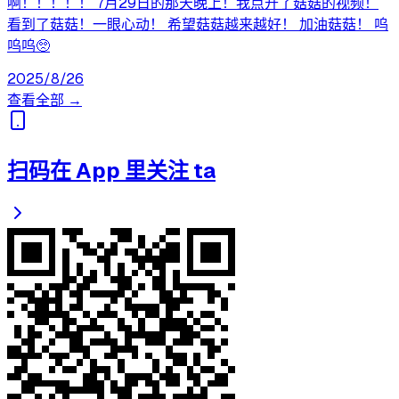
啊！！！！！ 7月29日的那天晚上！我点开了菇菇的视频！
看到了菇菇！一眼心动！ 希望菇菇越来越好！ 加油菇菇！ 呜
呜呜🥺
2025/8/26
查看全部 →
扫码在 App 里关注 ta