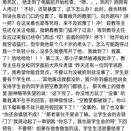
角死区， 他走到了电脑前开始检查， “嗯，，，热的？刚刚有
人用过！” 不好，还是暴露了，这下怎么办？此时，我也转移
到讲台靠近门口的位置了，看着敞开的教室门，向外跑吗？拼
一把？在这呆着也是等死呀，来不及犹豫了！冲！ 趁教导主
任还在关注电脑，我朝着教室门猛冲了过去！ 等到教导主任
反应过来我已经夺门而出 “哎！前面的同学！停下！”他开始对
我穷追猛打，但毕竟他是个几十岁的老头了，怎么可能跑得过
我一个年轻小伙，没多久我便甩开了他， 我做到了！我赢
了！哈哈哈哈！！！ 第二天，那小子果然被通报批评了，教
导主任在全校同学面前大声斥责道 “昨天还有一位同学逃跑
了，我希望你能自觉点，不要以为没被抓到就没事了，学生就
要有个学生样…………”其他废话我都没听，我只听到最后他说会
安排学生会的同学去把空教室的门都锁上。 那天晚上的宿舍
里 厨神略带失望的说：“这下完了，你没地方玩了” “没事” 听
着我满不在乎的回答，厨神很惊讶，“空教室都被锁了。你以
后下载新番不就只能月假回家下了？” “没事的，锁了也没事”
“你还会撬锁不成？” “那老家伙不是说了嘛。让学生会的去锁
门了”我晃动起了一串钥匙 “你忘了，我也是学生会的呀” 下回
预告： 不要啊！如果在宿舍做饭的话，学生生活就要结束了