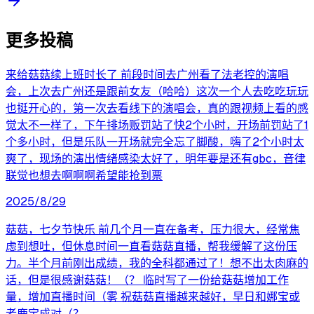
更多投稿
来给菇菇续上班时长了 前段时间去广州看了法老控的演唱
会，上次去广州还是跟前女友（哈哈）这次一个人去吃吃玩玩
也挺开心的，第一次去看线下的演唱会，真的跟视频上看的感
觉太不一样了，下午排场贩罚站了快2个小时，开场前罚站了1
个多小时，但是乐队一开场就完全忘了脚酸，嗨了2个小时太
爽了，现场的演出情绪感染太好了，明年要是还有gbc，音律
联觉也想去啊啊啊希望能抢到票
2025/8/29
菇菇，七夕节快乐 前几个月一直在备考，压力很大，经常焦
虑到想吐，但休息时间一直看菇菇直播，帮我缓解了这份压
力。半个月前刚出成绩，我的全科都通过了！想不出太肉麻的
话，但是很感谢菇菇！（？ 临时写了一份给菇菇增加工作
量，增加直播时间（雾 祝菇菇直播越来越好，早日和娜宝或
者鹿宝成对（？