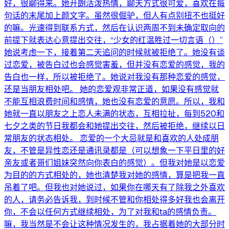
好，很聊得来。她开朗活泼热情，聊天方式很可爱，喜欢在每
句话的末尾加上颜文字。虽然很倔驴，但人有点别扭不也挺好
的嘛。光速得到联系方式，然后在认识两周不到未确定取向的
前提下就表达心意提出交往，“少女的红温胜过一切言语（）”
她说考虑一下，接着第二天追问的时候就被拒绝了。她没有谈
过恋爱，被告白过也会感觉害羞，但并没有恋爱的感觉，我的
告白也一样，所以被拒绝了。她说对我没有那种恋爱的感觉，
还是当朋友相处吧。 她的恋爱观非常正道，如果没有感觉就
不能互相浪费时间和感情，她也没有恋爱的意愿。所以，我和
她就一直以朋友之上恋人未满的状态，互相拉扯，每到520和
七夕之类的节日我都会和她提出交往，然后被拒绝，继续以日
常朋友的状态相处。 恋爱的一个大忌就是和喜欢的人处成朋
友，不管是异性恋还是通讯录都是（可以想象一下平日里的好
亲友或者哥们姐妹突然向你表白的感觉）。但我对她是以恋爱
为目的的方式相处的，她也清楚我对她的感情，算是把我一直
吊着了吧。但我也对她说过，如果你在哪天有了除我之外喜欢
的人，请务必告诉我，到时候不管和你相处得多好我也会离开
你，不会以任何方式继续相处，为了对我和ta的感情负责。
嘛，我当然是不会让这种情况发生的，我占据着她的大部分时