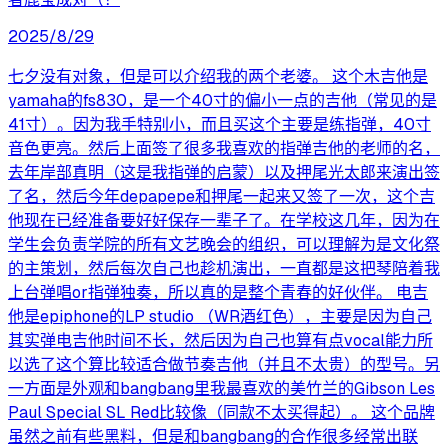
2025/8/29
七夕没有对象，但是可以介绍我的两个老婆。 这个木吉他是
yamaha的fs830，是一个40寸的偏小一点的吉他（常见的是
41寸）。因为我手特别小，而且买这个主要是练指弹，40寸
音色更亮。然后上面签了很多我喜欢的指弹吉他的老师的名，
去年岸部真明（这是我指弹的启蒙）以及押尾光太郎来演出签
了名，然后今年depapepe和押尾一起来又签了一次，这个吉
他现在已经准备要好好保存一辈子了。在学校这几年，因为在
学生会负责学院的所有文艺晚会的组织，可以理解为是文化祭
的主策划，然后每次自己也趁机演出，一直都是这把琴陪着我
上台弹唱or指弹独奏，所以真的是整个青春的好伙伴。 电吉
他是epiphone的LP studio （WR酒红色），主要是因为自己
其实弹电吉他时间不长，然后因为自己也算有点vocal能力所
以选了这个算比较适合做节奏吉他（并且不太贵）的型号。另
一方面是外观和bangbang里我最喜欢的美竹兰的Gibson Les
Paul Special SL Red比较像（同款不太买得起）。 这个品牌
虽然之前有些黑料，但是和bangbang的合作很多经常出联