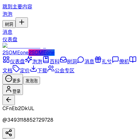
跳到主要内容
泡泡
树洞
消息
仪表盘
2SOMEone
2SOMEone
仪表盘
泡泡
百科
树洞
消息
礼兮
僚机
文档
定价
下载
公会专区
更多
发泡泡
登录
CFnEb2DkUL
@
3493118852729728