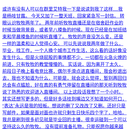
或许有没有人可以在群里艾特我一下是说读到我了这样……我
是杨吱甘露。 今天又加了一整天班，回家紧急写一封信。 转
眼认识牧牧两年了。 两年前听牧牧直播还是在宿舍赶作业的
时候当做背景音，或者早八摸鱼的时候。现在已经是在加班结
束和早晨摸鱼的时候听直播了。 牧牧的声音没怎么变，还是
一样的温柔和让人觉得心安。 可以先说说我两年做了什么，
毕业，找工作，一个人换个城市工作生活，这么看的话好像没
发生什么，但是火烧屁股的事情都不少，一切都在火急火燎的
前进，只有牧牧的教堂慢慢的。 实话说，因为离开了太久，
前段日子晚上看电竞比赛，偶尔手滑点进直播间，我会秒退出
去，我也不知道为什么，可能是，就会这么觉得，暂别再回归
总会有点尴尬，好在真的有勇气停留在直播间的那天听到牧牧
说了熟悉的欢迎进入直播间。 以上这段话我憋了一个小时。
其实还想写更多的，但是好多话挂到嘴边又不知道如何开口，
“表达”永远是我的短板。想说的删了又改改了又删。还好只是
写邮件，如果是面对面也许就只剩生日快乐四个字了，哈哈。
我总是刷到很多初见就是毕业回的主播，很幸运碰到一个可以
坚持这么久的牧牧。 没有提前准备礼物，只能祝愿你越来越