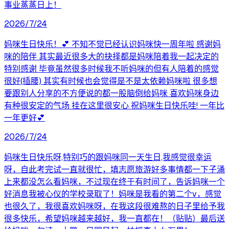
事业蒸蒸日上！
2026/7/24
妈咪生日快乐！💕 不知不觉已经认识妈咪快一周年啦 感谢妈
咪的陪伴 其实最近很多大的抉择都是妈咪陪着我一起决定的
特别感谢 毕竟虽然很多时候我不听妈咪的但有人陪着的感觉
很好(插腰) 其实有时候也会觉得是不是太依赖妈咪啦 很多想
要跟别人分享的不方便说的都一股脑倒给妈咪 喜欢妈咪身边
有种很安定的气场 挂在这里很安心 祝妈咪生日快乐哇! 一年比
一年更好💕
2026/7/24
妈咪生日快乐呀,特别巧的跟妈咪同一天生日,我感觉很幸运
呀，自此考完试一直就很忙，填志愿旅游好多事情都一下子涌
上来都没怎么看妈咪，不过现在终于有时间了，告诉妈咪一个
好消息我被心仪的学校录取了！妈咪是我看的第二个v，感觉
也很久了，我很喜欢妈咪呀，在我这段很难熬的日子里给予我
很多快乐，希望妈咪越来越好，我一直都在！（贴贴）最后送