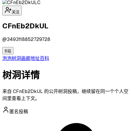
C
关注
CFnEb2DkUL
@
3493118852729728
B站
泡泡
树洞
画廊
地址
百科
树洞详情
来自 CFnEb2DkUL 的公开树洞投稿，继续留在同一个个人空
间里查看上下文。
匿名投稿