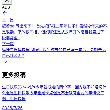
ADS
上一篇
赶着ddl写出来了！ 首先祝妈咪二周年快乐！虽然今年来的不
是很勤，来的很间接，但妈咪还是从去年开的陪着我度过了一
段非常重...
下一篇
妈咪二周年快乐! 如果可以给过去的自己留一句话，会想告诉
自己什么呢?
更多投稿
生日快乐(♡>𖥦<)/♥今年就很短的四个字！因为我不知道说什
么但是生日快乐今年也是卡点但是不会缺席重要的事情说三
遍，生日快乐
2026/7/25