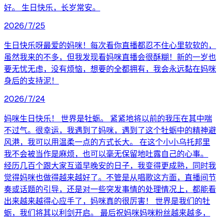
好。 生日快乐，长岁常安。
2026/7/25
生日快乐呀最爱的妈咪！每次看你直播都忍不住心里软软的，
虽然我来的不多，但我发现看妈咪直播会很酥糊！新的一岁也
要无忧无虑，没有烦恼，想要的全都拥有，我会永远黏在妈咪
身后的支持泥！
2026/7/24
妈咪生日快乐！ 世界是牡蛎。 紧紧地将以前的我压在其中喘
不过气。很幸运，我遇到了妈咪，遇到了这个牡蛎中的精神避
风港，我可以用温柔一点的方式长大。 在这个小小乌托邦里
我不会被当作是麻烦，也可以毫无保留地吐露自己的心事。
经历几百个跟大家互道早晚安的日子，我变得更成熟，同时我
觉得妈咪也做得越来越好了。不管是从唱歌这方面，直播间节
奏或话题的引导，还是对一些突发事情的处理情况上，都能看
出来越来越得心应手了，妈咪真的很厉害！ 世界是我们的牡
蛎，我们将其以利剑开启。 最后祝妈咪妈咪粉丝越来越多，