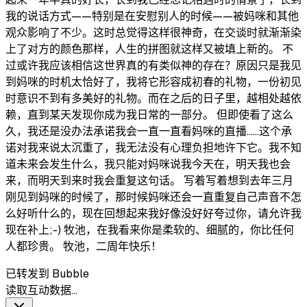
我的说话方式——特别是在安慰别人的时候——被妈咪和其他
观众影响了不少。这时总觉得这样很神奇，在交谈时就渐渐染
上了对方的颜色那样，人生的拼图就这样又被填上新的。 不
过或许我应该相信这世界真的有类似神的存在？原因只是我见
到妈咪的时机太恰好了，我将它形容成初春的礼物，一份初见
时意识不到有多美好的礼物。而在之后的日子里，越相处越依
赖，直到某天发现你成为我日常的一部分。 但即使看了这么
久，我还是没办法承诺我会一直一直看妈咪的直播……这个承
诺对我来说太沉重了，我无法没有心理负担地许下它。我不知
道未来会发生什么，我只能对妈咪说我今天在，明天我也会
来，而明天到来时我会重复这句话。 写着写着想到去年三月
刚见到妈咪的时候了，那时候妈咪还会一直重复自己声音不怎
么好听什么的，现在回想起来我好像没好好夸过你，请允许我
现在补上;-) 牧池，在我看来你是柔软的、细腻的，你比任何
人都珍贵。 牧池，二周年快乐！
已转发到 Bubble
读取互动数据…