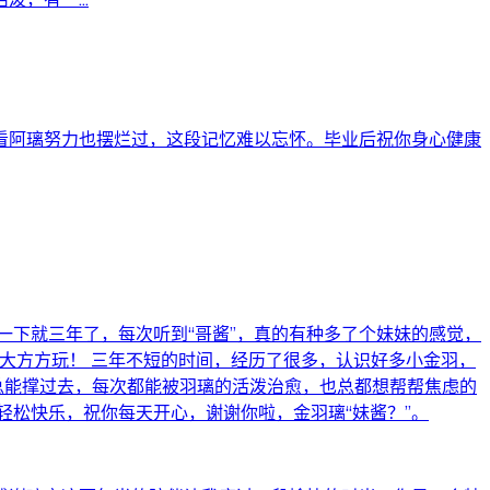
看阿璃努力也摆烂过，这段记忆难以忘怀。毕业后祝你身心健康
一下就三年了，每次听到“哥酱”，真的有种多了个妹妹的感觉，
大方方玩！ 三年不短的时间，经历了很多，认识好多小金羽，
总能撑过去，每次都能被羽璃的活泼治愈，也总都想帮帮焦虑的
轻松快乐，祝你每天开心，谢谢你啦，金羽璃“妹酱？”。