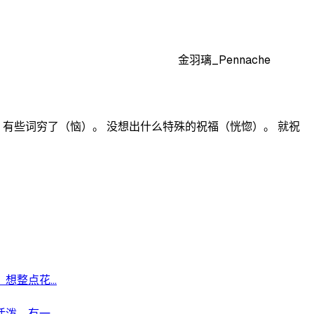
金羽璃_Pennache
有些词穷了（恼）。 没想出什么特殊的祝福（恍惚）。 就祝
整点花...
，有一...