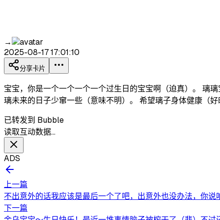
→
2025-08-17 17:01:10
分享卡片
宝宝，你是一个一个一个一个过生日的宝宝啊（迫真）。 璃璃
璃未来的日子少窜一些（意味不明）。 希望璃子身体健康（好
已转发到 Bubble
读取互动数据…
ADS
上一篇
不出意外的话我应该是最后一个了吧，出意外也没办法，你说咱
下一篇
金乌宝宝～生日快乐！最近一堆事情脑子被榨干了（悲）不过还