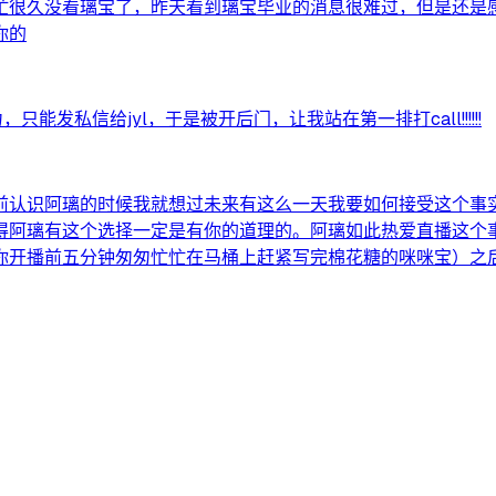
忙很久没看璃宝了，昨天看到璃宝毕业的消息很难过，但是还是
你的
发私信给jyl，于是被开后门，让我站在第一排打call!!!!!!
前认识阿璃的时候我就想过未来有这么一天我要如何接受这个事
得阿璃有这个选择一定是有你的道理的。阿璃如此热爱直播这个
你开播前五分钟匆匆忙忙在马桶上赶紧写完棉花糖的咪咪宝）之