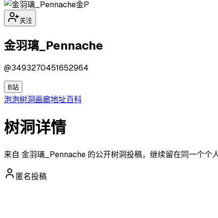
金P
关注
金羽璃_Pennache
@
3493270451652964
B站
泡泡
树洞
画廊
地址
百科
树洞详情
来自 金羽璃_Pennache 的公开树洞投稿，继续留在同一个
匿名投稿