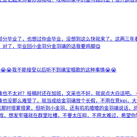
部分毕业了，也想过你会毕业，没想到这么快就来了。这两三年
对了，毕业回小金羽分金羽璃的话我要鸡脚😋
😭😭我不能接受以后听不到璃宝唱歌的这种事情😭😭
也不太对？投稿时还在加班，文采也不好，就说点大白话吧。 
也没那么难受了，就当成给金羽璃放个长假，不用在意kpi，大
开店那时很累很累，但听到小金羽，还有叽叽喳喳的金羽璃说话，
戏，想发牢骚就在群里吐槽，不要太压抑，不用太难过，希望你