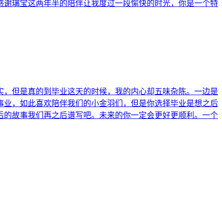
感谢璃宝这两年半的陪伴让我度过一段愉快的时光，你是一个特
实，但是真的到毕业这天的时候，我的内心却五味杂陈。一边是
事业，如此喜欢陪伴我们的小金羽们，但是你选择毕业是想之后
后的故事我们再之后谱写吧。未来的你一定会更好更顺利。一个