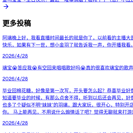
更多投稿
阿璃晚上好，我看直播时间最长的就是你了，以前看的主播大
快乐，如果有下一世，想小金羽了就告诉我一声，你开播我看。
2026/4/28
璃宝😭答应我😭有空回来唱唱歌好吗😭真的很喜欢璃宝的歌声
2026/4/28
毕业回棉花糖，好像是第一次写，开头要怎么起？恭喜毕业好像
知道要毕业的时候，有那么点舍不得，听到以后还会再见，好像
也多了个疑似不明“妹妹”的羽璃，跟大家玩，很开心，特别
你。 马上能再见，不用说什么煽情话了吧？觉得无聊就来打游
2026/4/28