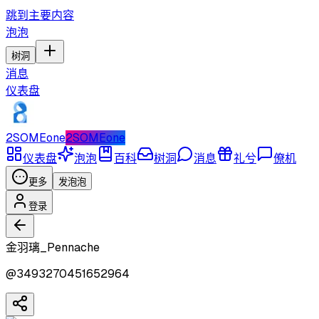
跳到主要内容
泡泡
树洞
消息
仪表盘
2SOMEone
2SOMEone
仪表盘
泡泡
百科
树洞
消息
礼兮
僚机
更多
发泡泡
登录
金羽璃_Pennache
@
3493270451652964