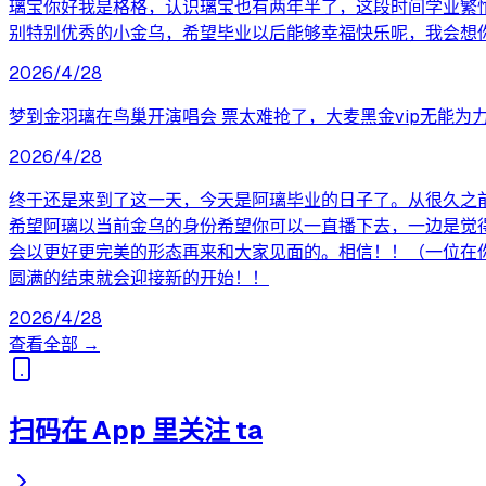
璃宝你好我是格格，认识璃宝也有两年半了，这段时间学业繁
别特别优秀的小金乌，希望毕业以后能够幸福快乐呢，我会想
2026/4/28
梦到金羽璃在鸟巢开演唱会 票太难抢了，大麦黑金vip无能为力，只能
2026/4/28
终于还是来到了这一天，今天是阿璃毕业的日子了。从很久之
希望阿璃以当前金乌的身份希望你可以一直播下去，一边是觉
会以更好更完美的形态再来和大家见面的。相信！！（一位在
圆满的结束就会迎接新的开始！！
2026/4/28
查看全部 →
扫码在 App 里关注 ta