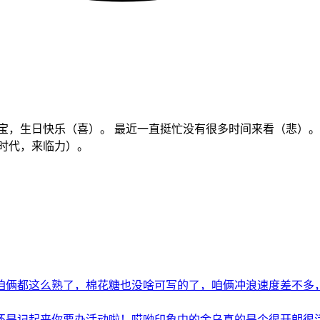
宝，生日快乐（喜）。 最近一直挺忙没有很多时间来看（悲）。 
时代，来临力）。
俩都这么熟了，棉花糖也没啥可写的了，咱俩冲浪速度差不多，想
是记起来你要办活动啦！哎呦印象中的金乌真的是个很开朗很活泼