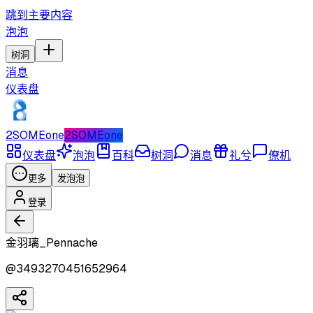
跳到主要内容
泡泡
树洞
消息
仪表盘
2SOMEone
2SOMEone
仪表盘
泡泡
百科
树洞
消息
礼兮
僚机
更多
发泡泡
登录
金羽璃_Pennache
@
3493270451652964