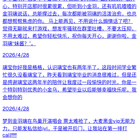
心，特别开店那时很累很累，但听到小金羽，还有叽叽喳喳的
金羽璃说话，总能撑过去，每次都能被羽璃的活泼治愈，也总
都想帮帮焦虑的你。 马上能再见，不用说什么煽情话了吧？
觉得无聊就来打游戏，想发牢骚就在群里吐槽，不要太压抑，
不用太难过，希望你轻松快乐，祝你每天开心，谢谢你啦，金
羽璃“妹酱？”。
2026/4/28
璃宝你好我是格格，认识璃宝也有两年半了，这段时间学业繁
忙很久没看璃宝了，昨天看到璃宝毕业的消息很难过，但是还
是感谢璃宝这两年半的陪伴让我度过一段愉快的时光，你是一
个特别特别优秀的小金乌，希望毕业以后能够幸福快乐呢，我
会想你的
2026/4/28
梦到金羽璃在鸟巢开演唱会 票太难抢了，大麦黑金vip无能为
力，只能发私信给jyl，于是被开后门，让我站在第一排打
call!!!!!!