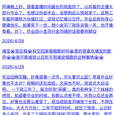
阿璃晚上好，我看直播时间最长的就是你了，以前看的主播大
部分毕业了，也想过你会毕业，没想到这么快就来了。这两三
年看阿璃努力也摆烂过，这段记忆难以忘怀。毕业后祝你身心
健康快乐，如果有下一世，想小金羽了就告诉我一声，你开播
我看。对了，毕业回小金羽分金羽璃的话我要鸡脚😋
2026/4/28
璃宝😭答应我😭有空回来唱唱歌好吗😭真的很喜欢璃宝的歌
声😭😭我不能接受以后听不到璃宝唱歌的这种事情😭😭
2026/4/28
毕业回棉花糖，好像是第一次写，开头要怎么起？恭喜毕业好
像也不太对？投稿时还在加班，文采也不好，就说点大白话
吧。 一下就三年了，每次听到“哥酱”，真的有种多了个妹妹的
感觉，知道要毕业的时候，有那么点舍不得，听到以后还会再
见，好像也没那么难受了，就当成给金羽璃放个长假，不用在
意kpi，大大方方玩！ 三年不短的时间，经历了很多，认识好
多小金羽，也多了个疑似不明“妹妹”的羽璃，跟大家玩，很开