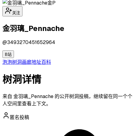
金P
关注
金羽璃_Pennache
@
3493270451652964
B站
泡泡
树洞
画廊
地址
百科
树洞详情
来自 金羽璃_Pennache 的公开树洞投稿，继续留在同一个个
人空间里查看上下文。
匿名投稿