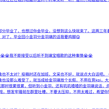
部分毕业了，也想过你会毕业，没想到这么快就来了。这两三年
对了，毕业回小金羽分金羽璃的话我要鸡脚😋
😭😭我不能接受以后听不到璃宝唱歌的这种事情😭😭
也不太对？投稿时还在加班，文采也不好，就说点大白话吧。 
也没那么难受了，就当成给金羽璃放个长假，不用在意kpi，大
开店那时很累很累，但听到小金羽，还有叽叽喳喳的金羽璃说话，
戏，想发牢骚就在群里吐槽，不要太压抑，不用太难过，希望你