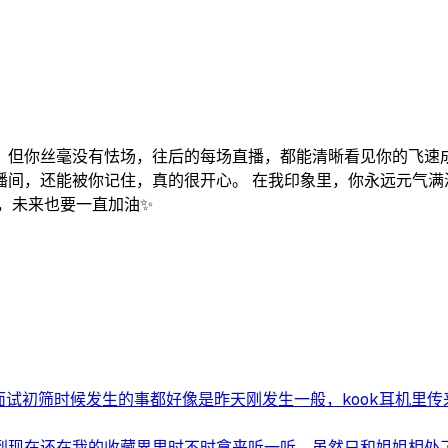
，但你丝毫没有怯场，往后的每场直播，都能清晰看见你的飞速成
播间，还能被你记住，真的很开心。 在我印象里，你永远元气满
，未来也要一直加油✨
试初筛时候发生的事都好像是昨天刚发生一般，kook耳机里传来.
现在还在我的收藏界里时不时拿来听一听，虽然只和姐姐相处了短