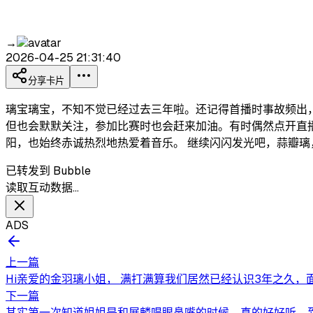
→
2026-04-25 21:31:40
分享卡片
璃宝璃宝，不知不觉已经过去三年啦。还记得首播时事故频出
但也会默默关注，参加比赛时也会赶来加油。有时偶然点开直
阳，也始终赤诚热烈地热爱着音乐。 继续闪闪发光吧，蒜瓣璃
已转发到 Bubble
读取互动数据…
ADS
上一篇
Hi亲爱的金羽璃小姐， 满打满算我们居然已经认识3年之久，面
下一篇
其实第一次知道姐姐是和展麟唱眼鼻嘴的时候，真的好好听，到