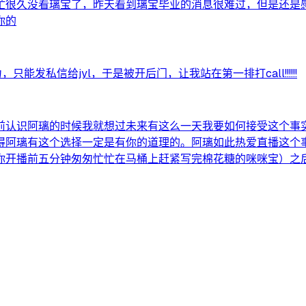
忙很久没看璃宝了，昨天看到璃宝毕业的消息很难过，但是还是
你的
发私信给jyl，于是被开后门，让我站在第一排打call!!!!!!
前认识阿璃的时候我就想过未来有这么一天我要如何接受这个事
得阿璃有这个选择一定是有你的道理的。阿璃如此热爱直播这个
你开播前五分钟匆匆忙忙在马桶上赶紧写完棉花糖的咪咪宝）之