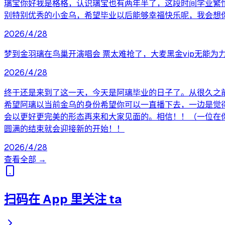
璃宝你好我是格格，认识璃宝也有两年半了，这段时间学业繁
别特别优秀的小金乌，希望毕业以后能够幸福快乐呢，我会想
2026/4/28
梦到金羽璃在鸟巢开演唱会 票太难抢了，大麦黑金vip无能为力，只能
2026/4/28
终于还是来到了这一天，今天是阿璃毕业的日子了。从很久之
希望阿璃以当前金乌的身份希望你可以一直播下去，一边是觉
会以更好更完美的形态再来和大家见面的。相信！！（一位在
圆满的结束就会迎接新的开始！！
2026/4/28
查看全部 →
扫码在 App 里关注 ta