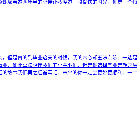
感谢璃宝这两年半的陪伴让我度过一段愉快的时光，你是一个特
实，但是真的到毕业这天的时候，我的内心却五味杂陈。一边是
事业，如此喜欢陪伴我们的小金羽们，但是你选择毕业是想之后
后的故事我们再之后谱写吧。未来的你一定会更好更顺利。一个