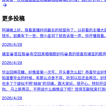
更多投稿
阿璃晚上好，我看直播时间最长的就是你了，以前看的主播大
快乐，如果有下一世，想小金羽了就告诉我一声，你开播我看。
2026/4/28
璃宝😭答应我😭有空回来唱唱歌好吗😭真的很喜欢璃宝的歌声
2026/4/28
毕业回棉花糖，好像是第一次写，开头要怎么起？恭喜毕业好像
知道要毕业的时候，有那么点舍不得，听到以后还会再见，好像
也多了个疑似不明“妹妹”的羽璃，跟大家玩，很开心，特别
你。 马上能再见，不用说什么煽情话了吧？觉得无聊就来打游
2026/4/28