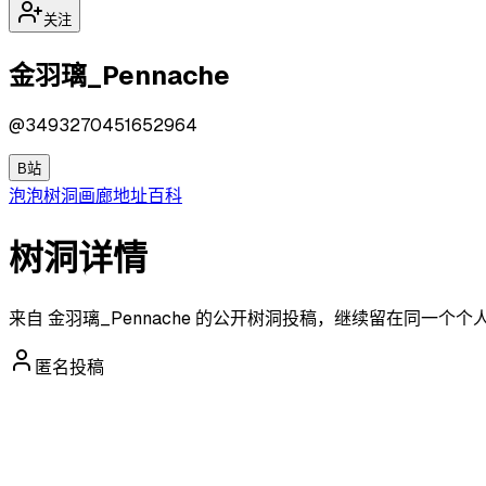
关注
金羽璃_Pennache
@
3493270451652964
B站
泡泡
树洞
画廊
地址
百科
树洞详情
来自 金羽璃_Pennache 的公开树洞投稿，继续留在同一个
匿名投稿