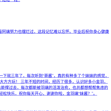
看阿璃努力也摆烂过，这段记忆难以忘怀。毕业后祝你身心健康
一下就三年了，每次听到“哥酱”，真的有种多了个妹妹的感觉，
大方方玩！ 三年不短的时间，经历了很多，认识好多小金羽，
总能撑过去，每次都能被羽璃的活泼治愈，也总都想帮帮焦虑的
轻松快乐，祝你每天开心，谢谢你啦，金羽璃“妹酱？”。