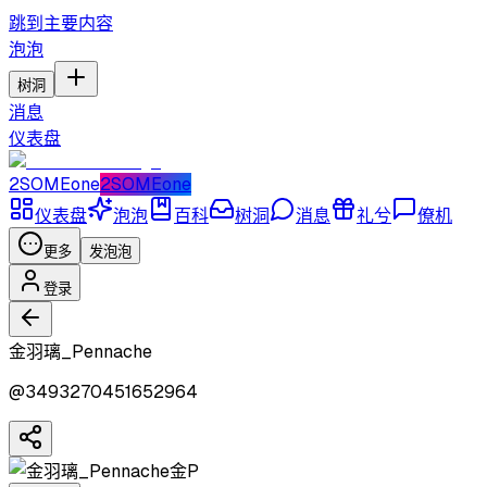
跳到主要内容
泡泡
树洞
消息
仪表盘
2SOMEone
2SOMEone
仪表盘
泡泡
百科
树洞
消息
礼兮
僚机
更多
发泡泡
登录
金羽璃_Pennache
@
3493270451652964
金P