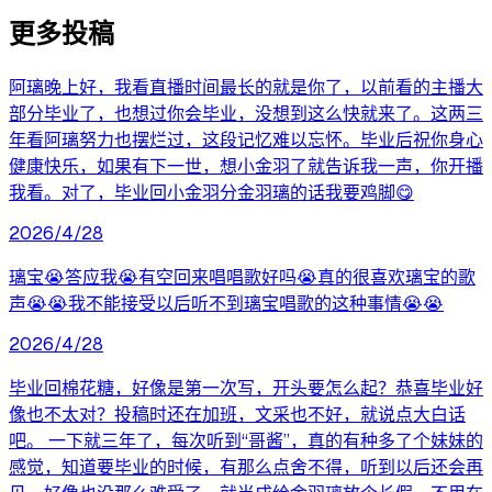
更多投稿
阿璃晚上好，我看直播时间最长的就是你了，以前看的主播大
部分毕业了，也想过你会毕业，没想到这么快就来了。这两三
年看阿璃努力也摆烂过，这段记忆难以忘怀。毕业后祝你身心
健康快乐，如果有下一世，想小金羽了就告诉我一声，你开播
我看。对了，毕业回小金羽分金羽璃的话我要鸡脚😋
2026/4/28
璃宝😭答应我😭有空回来唱唱歌好吗😭真的很喜欢璃宝的歌
声😭😭我不能接受以后听不到璃宝唱歌的这种事情😭😭
2026/4/28
毕业回棉花糖，好像是第一次写，开头要怎么起？恭喜毕业好
像也不太对？投稿时还在加班，文采也不好，就说点大白话
吧。 一下就三年了，每次听到“哥酱”，真的有种多了个妹妹的
感觉，知道要毕业的时候，有那么点舍不得，听到以后还会再