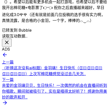
（）。希望以后能有更多机会一起打游戏，也希望以后不要给
我开出棉花糖+电影票了👉👈 祝你之后直播越来越好，早日
进化成3.0🌹🌹（还有就是前面几位投稿的选手很有实力啊，
真情流露，是合格的小金羽，一个字，棒棒的⌓‿⌓）
已转发到 Bubble
读取互动数据…
ADS
上一篇
（祈祷这次没有ai标题）金羽璃！生日快乐（👏🏻👏🏻👏🏻
👏🏻👏🏻👏🏻）上次写棉花糖感觉没过去几天怎...
下一篇
亲爱的金羽璃贝贝，生日快乐！一次偶然的机会在直播间听到
你唱歌，瞬间就被吸引了，实在是唱得太好听了！感谢你用美
妙的歌声和开...