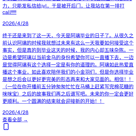
力，只能发私信给jyl，于是被开后门，让我站在第一排打
call!!!!!!
2026/4/28
终于还是来到了这一天，今天是阿璃毕业的日子了。从很久之
前认识阿璃的时候我就想过未来有这么一天我要如何接受这个
事实，但是真的到毕业这天的时候，我的内心却五味杂陈。一
边是希望阿璃以当前金乌的身份希望你可以一直播下去，一边
是觉得阿璃有这个选择一定是有你的道理的。阿璃如此热爱直
播这个事业，如此喜欢陪伴我们的小金羽们，但是你选择毕业
是想之后会以更好更完美的形态再来和大家见面的。相信！！
（一位在你开播前五分钟匆匆忙忙在马桶上赶紧写完棉花糖的
咪咪宝）之后的故事我们再之后谱写吧。未来的你一定会更好
更顺利。一个圆满的结束就会迎接新的开始！！
2026/4/28
查看全部 →