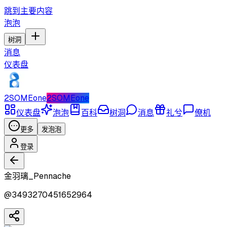
跳到主要内容
泡泡
树洞
消息
仪表盘
2SOMEone
2SOMEone
仪表盘
泡泡
百科
树洞
消息
礼兮
僚机
更多
发泡泡
登录
金羽璃_Pennache
@
3493270451652964