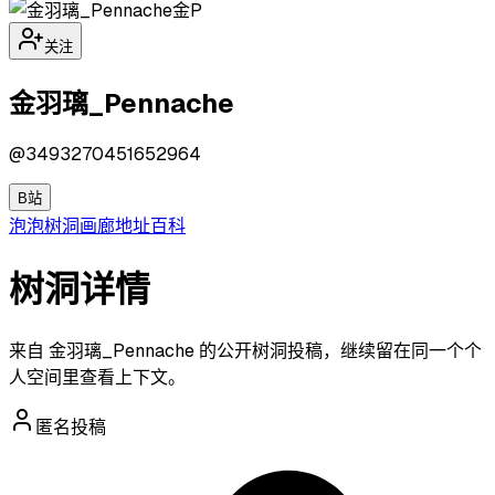
金P
关注
金羽璃_Pennache
@
3493270451652964
B站
泡泡
树洞
画廊
地址
百科
树洞详情
来自 金羽璃_Pennache 的公开树洞投稿，继续留在同一个个
人空间里查看上下文。
匿名投稿