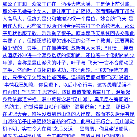
那公子正和一众家丁正在一酒楼大吃大嚼，于是便上前讨账，
那公子见她是个女人，便让家丁上前阻挠，然而那些家丁虽然
人高马大，但终究是只和地痞流氓一个段位，妙音舫“飞天”是
何许人也，那些家丁没两个回合便被被打了个落花流水，那公
子见状也服了软，乖乖掏了银子。原本那飞天拿钱回去交账此
事便了了，但她还想给那欠钱不还的公子一个教训，还要再砍
掉少爷的一只手，正在僵持中时忽听有人大喊：“且慢！”接着
从酒楼外冲进一个浑身褴褛的疯和尚，还拉着一个俊朗的的少
年郎，自称是昆山派④的叶子，叶子与“飞天”一言不合便动起
了手，然而叶子身怀奇诡武功，不消两轮，“飞天”便吃了败
仗，只得抢了欠银匆忙逃回来。温斓听罢便对那“飞天”说道：
“事情我已知晓，你且退下，以后小心行事，这等愚蠢错误不
可再犯！”“飞天”千恩万谢，随即恭恭敬敬地离开了。温斓起
身凭依廊道护栏，嘴中反复念着“昆山派”，黑凤凰在旁问道：
“总舫主，你觉得昆山派有问题？”温斓说道：“正是，那日我
在武盟大会，唯独没看到昆山派的人出席，然而不久后便有昆
山派的弟子出来阻挠妙音舫的行动，此事过于巧合，昆山派动
机不明，实在令人在意”之后又道：“黑凤凰，你且坐镇船队，
我先去探探昆山派，至于那疯和尚，等我从昆山派回来再