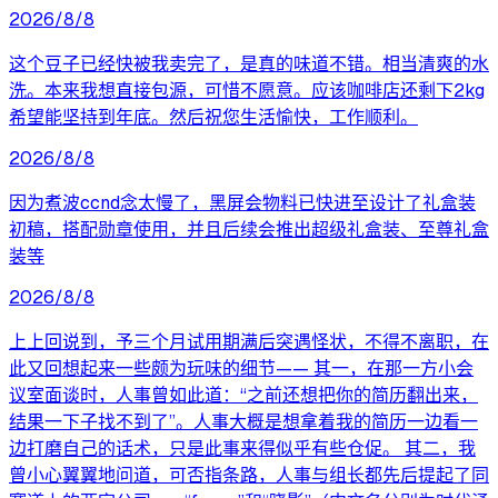
2026/8/8
这个豆子已经快被我卖完了，是真的味道不错。相当清爽的水
洗。本来我想直接包源，可惜不愿意。应该咖啡店还剩下2kg
希望能坚持到年底。然后祝您生活愉快，工作顺利。
2026/8/8
因为煮波ccnd念太慢了，黑屏会物料已快进至设计了礼盒装
初稿，搭配勋章使用，并且后续会推出超级礼盒装、至尊礼盒
装等
2026/8/8
上上回说到，予三个月试用期满后突遇怪状，不得不离职，在
此又回想起来一些颇为玩味的细节—— 其一，在那一方小会
议室面谈时，人事曾如此道：“之前还想把你的简历翻出来，
结果一下子找不到了”。人事大概是想拿着我的简历一边看一
边打磨自己的话术，只是此事来得似乎有些仓促。 其二，我
曾小心翼翼地问道，可否指条路，人事与组长都先后提起了同