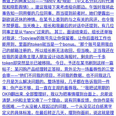
赛道上的两家公司——“fancy”和“晓影”（中文名分别为时代涌
现和晓影舆情），建议我接下来考虑投向那边。午饭时我将此
事告知一同用餐的几位同事，而当提到前者时，她们便露出一
副欲说还休的神情。在某书上查到的与之有关的风评，也令我
不禁蹙眉。当天晚上，组长和我最后的对话中还提到，有几位
同事正是从“fancy”过来的。 其三，面谈结束后，组长还单独
对我讲：“Topview的账号先让你保留着，让你后面找工作也
能用到，里面的token就当是一个bonus。”那个账号是用我自
己的邮箱注册的，所以组长断无法收回，但当晚，正当我还在
给我的英语角主理人朋友设计动态海报时，剩余的一千多
token却突然显示已被移除。 今日，予还在某书刷到这样一篇
帖子：某闪购产品经理转正答辩，意外沦为一场羞辱性的三堂
会审——“他们不问我的项目，不问我的数据，也不问我这几
个月是怎么解决问题的。整场答辩，几乎都在告诉我同一件
事：你产出不够，且一直在主观的羞辱我。” “我把试用期的
OKR翻出来...全部整理好，我以为把事情摆到台面上，总能说
清楚...HR和主管又换了一个理由，说有同事反馈，你协作是有
些困难...一个从没被人提起过的问题，一个从没见过白纸黑字
定义的具体标准，在最后转正几天，摆到你面前，说这就是理