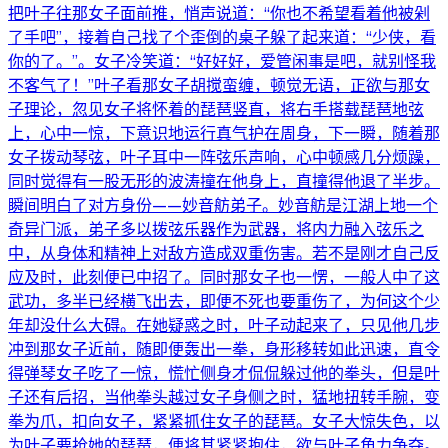
把叶子往那女子面前推，悄声说道：“你也不希望看着他被剁
了手吧”，接着自己找了个歪倒的桌子躲了起来道：“少侠，看
你的了。”。女子冷笑道：“好好好，爱管闲事是吧，就别怪我
不客气了！”叶子看那女子胡搅蛮缠，顿觉无语，正欲与那女
子理论，忽见女子将怀着的琵琶竖直，将右手搭载琵琶地弦
上，心中一惊，下意识地运行真气护在周身，下一瞬，随着那
女子拨动琴弦，叶子耳中一阵弦乐声响，心中顿感几分烦躁，
同时觉得有一股无形的波涛撞在他身上，直撞得他退了半步。
瞬间明白了对方身份——妙音舫弟子。妙音舫是江湖上地一个
奇异门派，弟子多以拨弦乐器作为武器，将内力融入弦乐之
中，从身体和精神上对敌方造成双重伤害。若不是刚才自己反
应及时，此刻便已中招了。同时那女子也一愣，一般人中了这
武功，多半已经横飞出去，即便不死也要重伤了，为何这个少
年却没什么大碍。在她疑惑之时，叶子动起来了，只见他几步
冲到那女子近前，随即便轰出一拳，身形移转如此迅速，直令
得弹琴女子吃了一惊，慌忙侧身才侃侃躲过他的拳头，但是叶
子还有后招，当他拳头越过女子身侧之时，猛地扭转手腕，变
拳为爪，扣向女子，紧紧抓住女子的琵琶。女子大惊失色，以
为叶子要抢她的琵琶，便将其紧紧抱住，欲与叶子角力争夺。