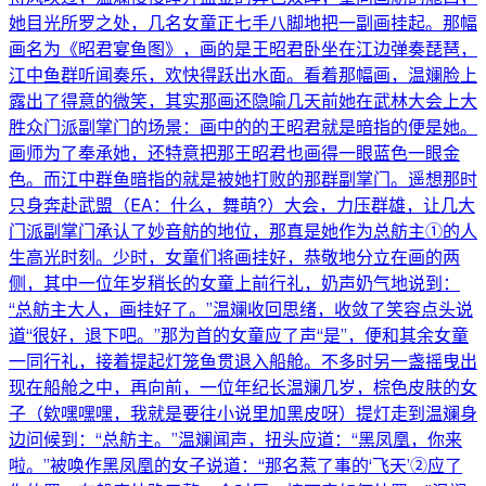
她目光所罗之处，几名女童正七手八脚地把一副画挂起。那幅
画名为《昭君宴鱼图》，画的是王昭君卧坐在江边弹奏琵琶，
江中鱼群听闻奏乐，欢快得跃出水面。看着那幅画，温斓脸上
露出了得意的微笑，其实那画还隐喻几天前她在武林大会上大
胜众门派副掌门的场景：画中的的王昭君就是暗指的便是她。
画师为了奉承她，还特意把那王昭君也画得一眼蓝色一眼金
色。而江中群鱼暗指的就是被她打败的那群副掌门。遥想那时
只身奔赴武盟（EA：什么，舞萌?）大会，力压群雄，让几大
门派副掌门承认了妙音舫的地位，那真是她作为总舫主①的人
生高光时刻。少时，女童们将画挂好，恭敬地分立在画的两
侧，其中一位年岁稍长的女童上前行礼，奶声奶气地说到：
“总舫主大人，画挂好了。”温斓收回思绪，收敛了笑容点头说
道“很好，退下吧。”那为首的女童应了声“是”，便和其余女童
一同行礼，接着提起灯笼鱼贯退入船舱。不多时另一盏摇曳出
现在船舱之中，再向前，一位年纪长温斓几岁，棕色皮肤的女
子（欸嘿嘿嘿，我就是要往小说里加黑皮呀）提灯走到温斓身
边问候到：“总舫主。”温斓闻声，扭头应道：“黑凤凰，你来
啦。”被唤作黑凤凰的女子说道：“那名惹了事的‘飞天’②应了