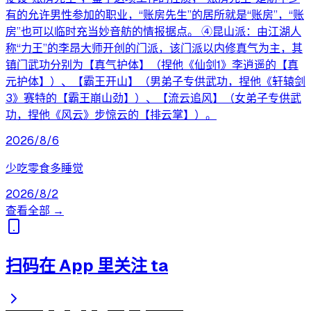
有的允许男性参加的职业，“账房先生”的居所就是“账房”，“账
房”也可以临时充当妙音舫的情报据点。 ④昆山派：由江湖人
称“力王”的李昂大师开创的门派，该门派以内修真气为主，其
镇门武功分别为【真气护体】（捏他《仙剑1》李逍遥的【真
元护体】）、【霸王开山】（男弟子专供武功，捏他《轩辕剑
3》赛特的【霸王崩山劲】）、【流云追风】（女弟子专供武
功，捏他《风云》步惊云的【排云掌】）。
2026/8/6
少吃零食多睡觉
2026/8/2
查看全部 →
扫码在 App 里关注 ta