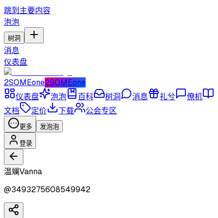
跳到主要内容
泡泡
树洞
消息
仪表盘
2SOMEone
2SOMEone
仪表盘
泡泡
百科
树洞
消息
礼兮
僚机
文档
定价
下载
公会专区
更多
发泡泡
登录
温斓Vanna
@
3493275608549942