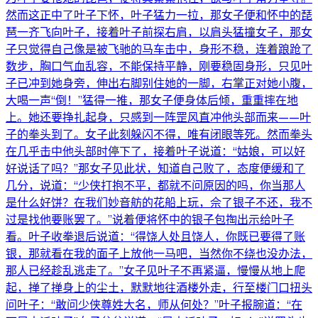
然而这正中了叶子下怀，叶子猛力一拉，那女子便和怀中的琵
琶一齐飞向叶子，接着叶子前探右肩，以肩头猛撞女子，那女
子只觉得自己像是被飞驰的马车击中，身形不稳，连着踉跄了
数步，胸口气血乱容，不能保持平静，刚要稳固身形，只见叶
子已冲到她身旁，伸出右脚别住她的一脚，右掌正对她小腹，
大喝一声“倒！”猛得一推，那女子便身体后倾，重重摔在地
上。她还要挣扎起身，只感到一阵罡风直冲他头部而来——叶
子的拳头到了。女子此刻躲闪不得，唯有闭眼等死。然而拳头
在几乎击中他头部时停下了，接着叶子说道：“姑娘，可以好
好说话了吗？”那女子见此状，知道自己败了，态度便缓和了
几分，说道：“少侠打抱不平，都就不问原因的吗，你当那人
是什么好饼？在我们妙音舫的花船上玩，佘了银子不还，我不
过是找他要账罢了。”说着便将怀中的银子包掏出示给叶子
看。叶子收拳退后说道：“得饶人处且饶人，你既已要得了账
银，那就看在我的面子上放他一马吧，当然你不绕也没办法，
那人已经趁乱逃走了。”女子见叶子不再紧逼，慢慢从地上爬
起，掸了掸身上的尘土，默默地往酒楼外走，行至楼门口扭头
问叶子：“敢问少侠尊姓大名，师从何处？”叶子报腕道：“在