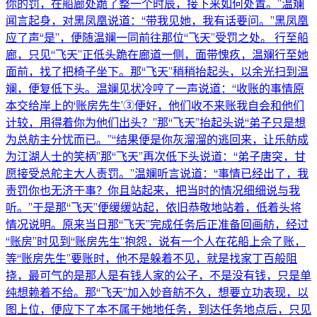
你的罚，在船廊处跪了整一个时辰，接下来如何处置。”温斓
闻言起身，对黑凤凰说道：“带我见她，我有话要问。”黑凤凰
应了声“是”，便随温斓一同前往那位“飞天”受罚之处。 行至船
廊，只见“飞天”正低头跪在廊道一侧，面带愧疚，温斓行至她
面前，找了把椅子坐下。那“飞天”稍稍抬起头，以余光扫到温
斓，便复低下头。温斓见状冷哼了一声说道：“收账的事情原
本交给岸上的‘账房先生’③便好，他们收不来账我自会和他们
计较，用得着你为他们出头？”那“飞天”抬起头说“弟子只是想
为总舫主分忧而已。”“结果便是你灰溜溜的逃回来，让乐舫成
为江湖人士的笑柄”那“飞天”再次低下头说道：“弟子唐突，甘
愿接受总舵主大人责罚。”温斓听言说道：“事情已经出了，我
责罚你也无济于事？你且站起来，把当时的情况细细说与我
听。”于是那“飞天”便缓缓站起，依旧恭敬地站着，低着头将
情况说明。原来当日那“飞天”完成任务后正准备回画舫，经过
“账房”时见到“账房先生”抱怨，说有一个人在花船上佘了账，
等“账房先生”要账时，他不是躲着不见，就是找家丁百般阻
挠，最可气的是那人是有钱人家的公子，不是没有钱，只是单
纯想赖着不给。那“飞天”加入妙音舫不久，想要立功表现，以
图上位，便应下了本不属于她地任务，到达任务地点后，只见