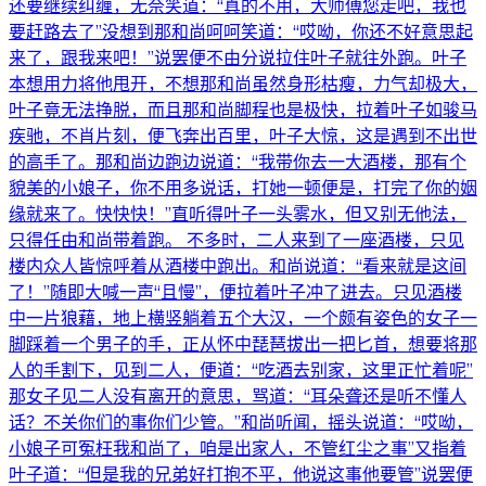
还要继续纠缠，无奈笑道：“真的不用，大师傅您走吧，我也
要赶路去了”没想到那和尚呵呵笑道：“哎呦，你还不好意思起
来了，跟我来吧！”说罢便不由分说拉住叶子就往外跑。叶子
本想用力将他甩开，不想那和尚虽然身形枯瘦，力气却极大，
叶子竟无法挣脱，而且那和尚脚程也是极快，拉着叶子如骏马
疾驰，不肖片刻，便飞奔出百里，叶子大惊，这是遇到不出世
的高手了。那和尚边跑边说道：“我带你去一大酒楼，那有个
貌美的小娘子，你不用多说话，打她一顿便是，打完了你的姻
缘就来了。快快快！”直听得叶子一头雾水，但又别无他法，
只得任由和尚带着跑。 不多时，二人来到了一座酒楼，只见
楼内众人皆惊呼着从酒楼中跑出。和尚说道：“看来就是这间
了！”随即大喊一声“且慢”，便拉着叶子冲了进去。只见酒楼
中一片狼藉，地上横竖躺着五个大汉，一个颇有姿色的女子一
脚踩着一个男子的手，正从怀中琵琶拔出一把匕首，想要将那
人的手割下，见到二人，便道：“吃酒去别家，这里正忙着呢”
那女子见二人没有离开的意思，骂道：“耳朵聋还是听不懂人
话？不关你们的事你们少管。”和尚听闻，摇头说道：“哎呦，
小娘子可冤枉我和尚了，咱是出家人，不管红尘之事”又指着
叶子道：“但是我的兄弟好打抱不平，他说这事他要管”说罢便