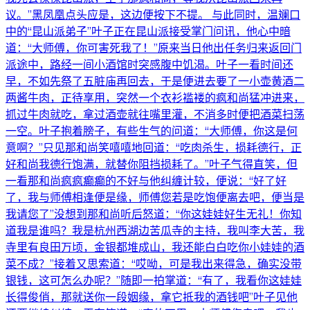
议。”黑凤凰点头应是，这边便按下不提。 与此同时，温斓口
中的“昆山派弟子”叶子正在昆山派接受掌门问讯，他心中暗
道：“大师傅，你可害死我了！”原来当日他出任务归来返回门
派途中，路经一间小酒馆时突感腹中饥渴。叶子一看时间还
早，不如先祭了五脏庙再回去，于是便进去要了一小壶黄酒二
两酱牛肉，正待享用，突然一个衣衫褴褛的疯和尚猛冲进来，
抓过牛肉就吃，拿过酒壶就往嘴里灌，不消多时便把酒菜扫荡
一空。叶子抱着膀子，有些生气的问道：“大师傅，你这是何
意啊？”只见那和尚笑嘻嘻地回道：“吃肉杀生，损耗德行，正
好和尚我德行饱满，就替你阻挡损耗了。”叶子气得直笑，但
一看那和尚疯疯癫癫的不好与他纠缠计较，便说：“好了好
了，我与师傅相逢便是缘，师傅您若是吃饱便离去吧，便当是
我请您了”没想到那和尚听后怒道：“你这娃娃好生无礼！你知
道我是谁吗？我是杭州西湖边苦瓜寺的主持，我叫李大苦，我
寺里有良田万顷，金银都堆成山，我还能白白吃你小娃娃的酒
菜不成？”接着又思索道：“哎呦，可是我出来得急，确实没带
银钱，这可怎么办呢？”随即一拍掌道：“有了，我看你这娃娃
长得俊俏，那就送你一段姻缘，拿它抵我的酒钱吧”叶子见他