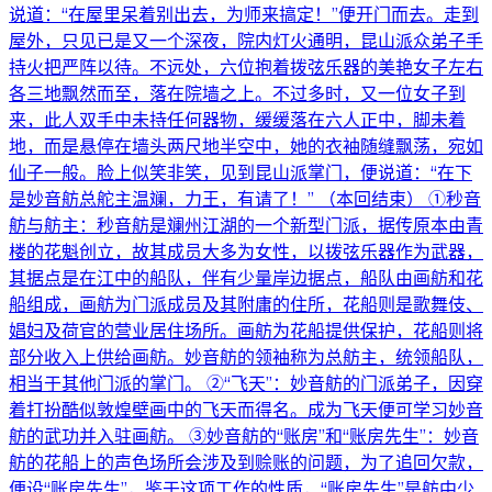
说道：“在屋里呆着别出去，为师来搞定！”便开门而去。走到
屋外，只见已是又一个深夜，院内灯火通明，昆山派众弟子手
持火把严阵以待。不远处，六位抱着拨弦乐器的美艳女子左右
各三地飘然而至，落在院墙之上。不过多时，又一位女子到
来，此人双手中未持任何器物，缓缓落在六人正中，脚未着
地，而是悬停在墙头两尺地半空中，她的衣袖随缝飘荡，宛如
仙子一般。脸上似笑非笑，见到昆山派掌门，便说道：“在下
是妙音舫总舵主温斓，力王，有请了！” （本回结束） ①秒音
舫与舫主：秒音舫是斓州江湖的一个新型门派，据传原本由青
楼的花魁创立，故其成员大多为女性，以拨弦乐器作为武器，
其据点是在江中的船队，伴有少量岸边据点，船队由画舫和花
船组成，画舫为门派成员及其附庸的住所，花船则是歌舞伎、
娼妇及荷官的营业居住场所。画舫为花船提供保护，花船则将
部分收入上供给画舫。妙音舫的领袖称为总舫主，统领船队，
相当于其他门派的掌门。 ②“飞天”：妙音舫的门派弟子，因穿
着打扮酷似敦煌壁画中的飞天而得名。成为飞天便可学习妙音
舫的武功并入驻画舫。 ③妙音舫的“账房”和“账房先生”：妙音
舫的花船上的声色场所会涉及到赊账的问题，为了追回欠款，
便设“账房先生”，鉴于这项工作的性质，“账房先生”是舫中少