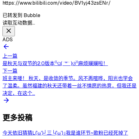
https://www.bilibili.com/video/BV1yj43zsENr/
已转发到 Bubble
读取互动数据…
ADS
上一篇
是秋天与双节的2.0版本⁽⁽ଘ( ˙꒳˙ )ଓ⁾⁾麻烦斓斓啦！
下一篇
班主来喽！ 秋天，是收敛的季节。风不再喧哗，阳光也学会
了温柔。虽然福建的秋天还带着一丝不情愿的热意，但我还是
决定，在这个...
更多投稿
今天依旧猜猜L('ω')┘三└('ω')｣我是谁环节~歌粉已经死掉了