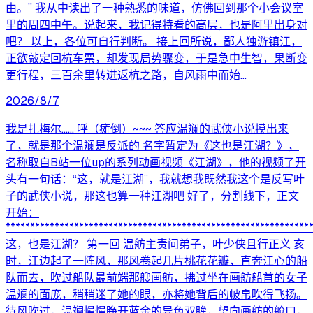
由。” 我从中读出了一种熟悉的味道，仿佛回到那个小会议室
里的周四中午。说起来，我记得特看的高层，也是阿里出身对
吧？ 以上，各位可自行判断。 接上回所说，鄙人独游镇江，
正欲敲定回杭车票，却发现局势骤变，于是急中生智，果断变
更行程，三百余里转进返杭之路，自风雨中而始...
2026/8/7
我是扎梅尔...... 呼（瘫倒）~~~ 答应温斓的武侠小说摸出来
了，就是那个温斓是反派的 名字暂定为《这也是江湖？》，
名称取自B站一位up的系列动画视频《江湖》，他的视频了开
头有一句话：“这，就是江湖”，我就想我既然我这个是反写叶
子的武侠小说，那这也算一种江湖吧 好了，分割线下，正文
开始：
**************************************************************
这，也是江湖？ 第一回 温舫主责问弟子，叶少侠且行正义 亥
时，江边起了一阵风，那风卷起几片桃花花瓣，直奔江心的船
队而去，吹过船队最前端那艘画舫，拂过坐在画舫船首的女子
温斓的面庞，稍稍迷了她的眼，亦将她背后的帔帛吹得飞扬。
待风吹过，温斓慢慢睁开蓝金的异色双眸，望向画舫的舱口，