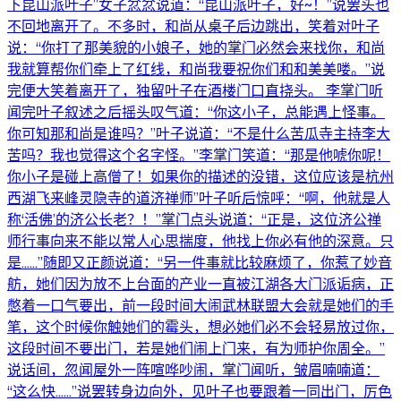
下昆山派叶子”女子忿忿说道：“昆山派叶子，好~！”说罢头也
不回地离开了。不多时，和尚从桌子后边跳出，笑着对叶子
说：“你打了那美貌的小娘子，她的掌门必然会来找你，和尚
我就算帮你们牵上了红线，和尚我要祝你们和和美美喽。”说
完便大笑着离开了，独留叶子在酒楼门口直挠头。 李掌门听
闻完叶子叙述之后摇头叹气道：“你这小子，总能遇上怪事。
你可知那和尚是谁吗？”叶子说道：“不是什么苦瓜寺主持李大
苦吗？我也觉得这个名字怪。”李掌门笑道：“那是他唬你呢！
你小子是碰上高僧了！如果你的描述的没错，这位应该是杭州
西湖飞来峰灵隐寺的道济禅师”叶子听后惊呼：“啊，他就是人
称‘活佛’的济公长老？！”掌门点头说道：“正是，这位济公禅
师行事向来不能以常人心思揣度，他找上你必有他的深意。只
是......”随即又正颜说道：“另一件事就比较麻烦了，你惹了妙音
舫，她们因为放不上台面的产业一直被江湖各大门派诟病，正
憋着一口气要出，前一段时间大闹武林联盟大会就是她们的手
笔，这个时候你触她们的霉头，想必她们必不会轻易放过你，
这段时间不要出门，若是她们闹上门来，有为师护你周全。”
说话间，忽闻屋外一阵喧哗吵闹，掌门闻听，皱眉喃喃道：
“这么快......”说罢转身边向外，见叶子也要跟着一同出门，厉色