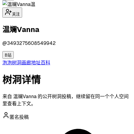
温
关注
温斓Vanna
@
3493275608549942
B站
泡泡
树洞
画廊
地址
百科
树洞详情
来自 温斓Vanna 的公开树洞投稿，继续留在同一个个人空间
里查看上下文。
匿名投稿