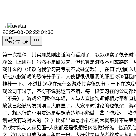
→
2025-08-02 22:01:36
分享卡片
第一次投稿，其实斓总刚出道就有看到了，默默观察了很长时
戏公司上班捏！虽然不是研发岗，但也算是游戏不可或缺的一
戏什么的（建议向我学习高考前不要碰游戏）。在口罩期间入
玩七八款游戏的恐怖分子了，大伙都很佩服我的肝度 ୧⍢⃝୨但
推荐一下。 不过比起我在玩什么游戏其实很想分享一下在游戏
戏公司干过了，不得不说我运气不错，每一段实习在的公司都
（不是）。游戏公司整体年轻，人与人直接沟通都相对平和直
放就已经被转发到项目大群里了。大家平时讨论的也很杂，游
了，想入行的小朋友还是要想清楚能不能做一辈子游戏× 一
划是没有骂对人的（？）比如出逼氪小礼包的大概率并不是策
游戏才能与大家见面~大伙都还是很想把内容做好的。 也遇
之后加入项目成为项目组的一员，大概就是屠龙者终成恶龙吧h