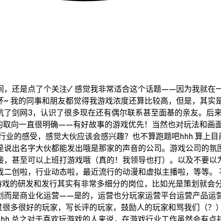
间，还是点了个关注✓ 感觉我非常适合这个话题——因为我就在
环~ 我的同事和朋友都觉得我游戏浓度还算比较高，但是，其实
坑了剑网3，认识了很多现在还有偶尔联系甚至面基的亲友。后
我的取向一直很明确——有好故事的游戏优先！当然也对玩法和画
行业的感受，感觉大伙应该会感兴趣？也不算跑题吧hhh 算上
是说出名字大伙都能发出哦是那家的声音的公司。游戏公司的氛
接，甚至可以上班打游戏哦（真的！我领导也打）。以及不要以
戏二创啦，行业动态啦，最近流行的动漫和虚拟主播啦，等等。 
款游戏的研发和发行其实有非常多细分的岗位，比如光是策划就会
划而是商业化运营——是的，运营也分玩家运营平台运营产品运
到过很多很好的玩家，写长评的玩家，鼓励人的玩家和骂我们（？
hh 总之对于喜欢玩游戏的人来说，在游戏行业工作虽然会有