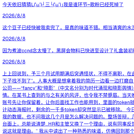
今天依旧猜猜L('ω')┘三└('ω')｣我是谁环节~歌粉已经死掉了
2026/8/8
这个豆子已经快被我卖完了，是真的味道不错。相当清爽的水
2026/8/8
因为煮波ccnd念太慢了，黑屏会物料已快进至设计了礼盒装
2026/8/8
上上回说到，予三个月试用期满后突遇怪状，不得不离职，在此
下子找不到了”。人事大概是想拿着我的简历一边看一边打磨
公司——“fancy”和“晓影”（中文名分别为时代涌现和晓
情。在某书上查到的与之有关的风评，也令我不禁蹙眉。当天晚上，
账号先让你保留着，让你后面找工作也能用到，里面的token
计动态海报时，剩余的一千多token却突然显示已被移除。
我的数据，也不问我这几个月是怎么解决问题的。整场答辩，几乎
台面上，总能说清楚...HR和主管又换了一个理由，说有同事
说这就是理由。” 我从中读出了一种熟悉的味道，仿佛回到那