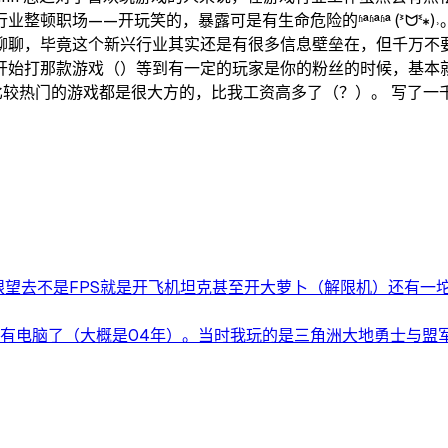
顿职场——开玩笑的，暴露可是有生命危险的ʱªʱªʱª (ᕑᗢᓫ
聊聊，毕竟这个新兴行业其实还是有很多信息壁垒在，但千万不要
开始打那款游戏（）等到有一定的玩家是你的粉丝的时候，基本
比较热门的游戏都是很大方的，比我工资高多了（？）。 写了一
望去不是FPS就是开飞机坦克甚至开大萝卜（解限机）还有一坨大.
有电脑了（大概是04年）。当时我玩的是三角洲大地勇士与盟军.