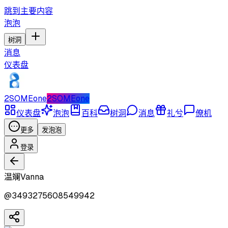
跳到主要内容
泡泡
树洞
消息
仪表盘
2SOMEone
2SOMEone
仪表盘
泡泡
百科
树洞
消息
礼兮
僚机
更多
发泡泡
登录
温斓Vanna
@
3493275608549942