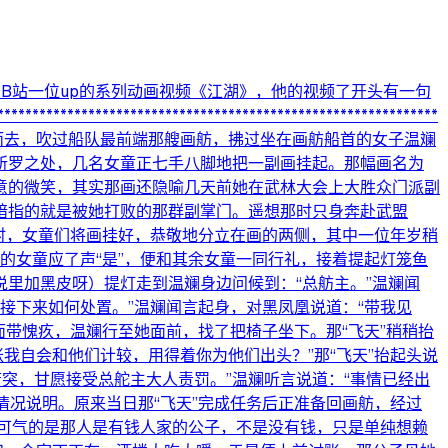
称取自B站一位up的系列动画视频《江湖》，他的视频了开头有一句
******************************************
而去，吹过船队最前端那艘画舫，拂过坐在画舫船首的女子温斓
所罗之处，几名女童正七手八脚地把一副画挂起。那幅画名为
意的微笑，其实那画还隐喻几天前她在武林大会上大胜众门派副
暗指的就是被她打败的那群副掌门。遥想那时只身奔赴武盟
时，女童们将画挂好，恭敬地分立在画的两侧，其中一位年岁稍
的女童应了声“是”，便和其余女童一同行礼，接着提起灯笼鱼
里加黑皮呀）提灯走到温斓身边问候到：“总舫主。”温斓闻
，接下来如何处置。”温斓闻言起身，对黑凤凰说道：“带我见
，面带愧疚，温斓行至她面前，找了把椅子坐下。那“飞天”稍稍抬
我自会和他们计较，用得着你为他们出头？”那“飞天”抬起头说
唐突，甘愿接受总舵主大人责罚。”温斓听言说道：“事情已经出
情况说明。原来当日那“飞天”完成任务后正准备回画舫，经过
最可气的是那人是有钱人家的公子，不是没有钱，只是单纯想赖