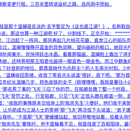
断变更行程，三百余里转进返杭之路，自风雨中而始...
摸出来了，就是那个温斓是反派的 名字暂定为《这也是江湖？》，名
好了，分割线下，正文开始： ****************************
亥时，江边起了一阵风，那风卷起几片桃花花瓣，直奔江心的船队
吹过，温斓慢慢睁开蓝金的异色双眸，望向画舫的舱口，她目光
群听闻奏乐，欢快得跃出水面。看着那幅画，温斓脸上露出了得
承她，还特意把那王昭君也画得一眼蓝色一眼金色。而江中群鱼
承认了妙音舫的地位，那真是她作为总舫主①的人生高光时刻。少
。”温斓收回思绪，收敛了笑容点头说道“很好，退下吧。”那为首
位年纪长温斓几岁，棕色皮肤的女子（欸嘿嘿嘿，我就是要往小说
“那名惹了事的‘飞天’②应了你的罚，在船廊处跪了整一个时辰
“飞天”受罚之处。 行至船廊，只见“飞天”正低头跪在廊道一侧
：“收账的事情原本交给岸上的‘账房先生’③便好，他们收不来账
，让乐舫成为江湖人士的笑柄”那“飞天”再次低下头说道：“弟子
我听。”于是那“飞天”便缓缓站起，依旧恭敬地站着，低着头将
，等“账房先生”要账时，他不是躲着不见，就是找家丁百般阻挠，