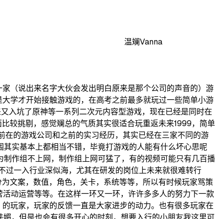
温斓Vanna
一家（说出来名字大伙会发出明白原来是那个公司的声音的）游
是大学才开始接触游戏的，在高考之前最多就玩过一些简单小游
来又入坑了原神等一系列二次元内容型游戏，现在已经是同时在
面比较挑剔，感觉斓总的气质其实很适合玩重返未来1999，简单
目前在的游戏公司和之前的实习经历，其实已经在三家不同的游
围其实基本上都相当不错，毕竟打游戏的人能有什么坏心思呢
为制作组不上网，制作组上网可猛了，有的视频可能只有几百播
不过一入行业深似海，尤其在研发的岗位上未来就很难转行
分为文案，数值，角色，关卡，系统等等，所以有时候玩家骂策
营活动运营等等。在这样一环又一环，许许多多人的努力下一款
）的玩家，玩家的反馈一直是大家进步的动力。也有很多玩家在
点祛媚，但是也会有很多开心的时刻，想要入行的小朋友我这里可