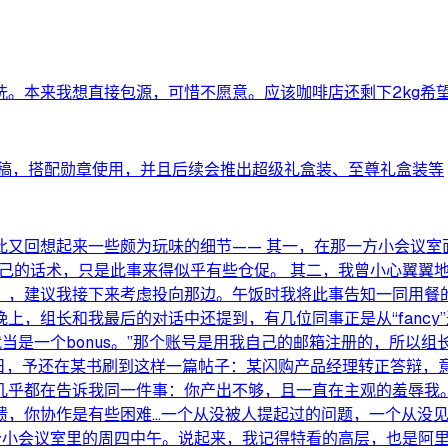
洗。本来我想直接包源，可惜不愿意。应该咖啡店还剩下2kg希
初稿，搭配勋章使用，并且后续会推出超级礼盒装、至尊礼盒装等
又回想起来一些颇为玩味的细节—— 其一，在那一方小会议室
自己的话术，只是此事来得似乎有些仓促。 其二，我曾小心翼翼
影舆情），建议我接下来考虑投向那边。午饭时我将此事告知一同
组长和我最后的对话中还提到，有几位同事正是从“fancy”过
就当是一个bonus。”那个账号是用我自己的邮箱注册的，所
 今日，予还在某书刷到这样一篇帖子：某闪购产品经理转正答辩，
都在告诉我同一件事：你产出不够，且一直在主观的羞辱我。” “
反馈，你协作是有些困难...一个从没被人提起过的问题，一个从
个小会议室里的周四中午。说起来，我记得特看的高层，也是阿里