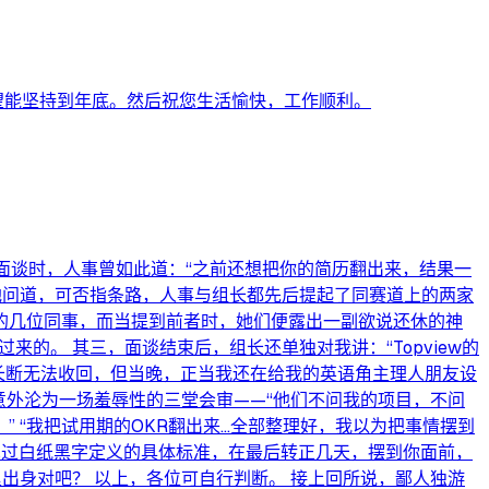
望能坚持到年底。然后祝您生活愉快，工作顺利。
面谈时，人事曾如此道：“之前还想把你的简历翻出来，结果一
地问道，可否指条路，人事与组长都先后提起了同赛道上的两家
用餐的几位同事，而当提到前者时，她们便露出一副欲说还休的神
来的。 其三，面谈结束后，组长还单独对我讲：“Topview的
以组长断无法收回，但当晚，正当我还在给我的英语角主理人朋友设
意外沦为一场羞辱性的三堂会审——“他们不问我的项目，不问
我把试用期的OKR翻出来...全部整理好，我以为把事情摆到
没见过白纸黑字定义的具体标准，在最后转正几天，摆到你面前，
出身对吧？ 以上，各位可自行判断。 接上回所说，鄙人独游