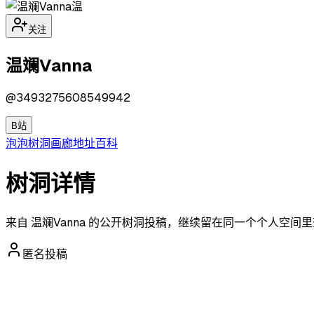
温
关注
温斓Vanna
@
3493275608549942
B站
泡泡
树洞
画廊
地址
百科
树洞详情
来自 温斓Vanna 的公开树洞投稿，继续留在同一个个人空间
匿名投稿