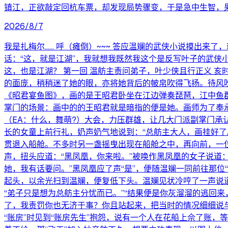
镇江，正欲敲定回杭车票，却发现局势骤变，于是急中生智，果
2026/8/7
我是扎梅尔...... 呼（瘫倒）~~~ 答应温斓的武侠小说
话：“这，就是江湖”，我就想我既然我这个是反写叶子的武侠小说，那这也算一种江湖吧 
这，也是江湖？ 第一回 温舫主责问弟子，叶少侠且行正义 
的面庞，稍稍迷了她的眼，亦将她背后的帔帛吹得飞扬。待风
《昭君宴鱼图》，画的是王昭君卧坐在江边弹奏琵琶，江中鱼
掌门的场景：画中的的王昭君就是暗指的便是她。画师为了奉
（EA：什么，舞萌?）大会，力压群雄，让几大门派副掌门
长的女童上前行礼，奶声奶气地说到：“总舫主大人，画挂好了
贯退入船舱。不多时另一盏摇曳出现在船舱之中，再向前，一
声，扭头应道：“黑凤凰，你来啦。”被唤作黑凤凰的女子说道：
她，我有话要问。”黑凤凰应了声“是”，便随温斓一同前往那位
起头，以余光扫到温斓，便复低下头。温斓见状冷哼了一声说道
“弟子只是想为总舫主分忧而已。”“结果便是你灰溜溜的逃回来
了，我责罚你也无济于事？你且站起来，把当时的情况细细说与
“账房”时见到“账房先生”抱怨，说有一个人在花船上佘了账