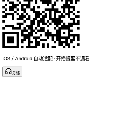
iOS / Android 自动适配 · 开播提醒不漏看
反
馈