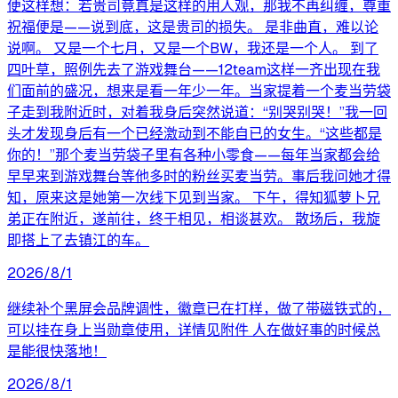
便这样想：若贵司竟真是这样的用人观，那我不再纠缠，尊重
祝福便是——说到底，这是贵司的损失。 是非曲直，难以论
说啊。 又是一个七月，又是一个BW，我还是一个人。 到了
四叶草，照例先去了游戏舞台——12team这样一齐出现在我
们面前的盛况，想来是看一年少一年。当家提着一个麦当劳袋
子走到我附近时，对着我身后突然说道：“别哭别哭！”我一回
头才发现身后有一个已经激动到不能自已的女生。“这些都是
你的！”那个麦当劳袋子里有各种小零食——每年当家都会给
早早来到游戏舞台等他多时的粉丝买麦当劳。事后我问她才得
知，原来这是她第一次线下见到当家。 下午，得知狐萝卜兄
弟正在附近，遂前往，终于相见，相谈甚欢。 散场后，我旋
即搭上了去镇江的车。
2026/8/1
继续补个黑屏会品牌调性，徽章已在打样，做了带磁铁式的，
可以挂在身上当勋章使用，详情见附件 人在做好事的时候总
是能很快落地！
2026/8/1