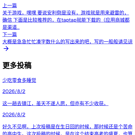
上一篇
关于游戏，嘿嘿 要说安利倒是没有，游戏就是用来避雷的，
确信 下面是比较推荐的，在taptap就能下载的（应用商城都
是渠道...
下一篇
大概是急急忙忙凑字数什么的写出来的吧，写的一般般请见谅
更多投稿
少吃零食多睡觉
2026/8/2
这一趟去镇江，虽天不遂人愿，但亦有不少收获。
2026/8/2
好久不见啊，上次投稿是在生日回的时候，那时候还是个苦命
的高中生。这次投稿的时候，是在这个结束高考的盛夏，也算