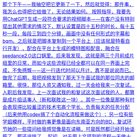
那个下午——我抽空把它更新了一下，然后就觉得：那件事，
我怎么也得把它给做了，无论结果如何。 按照指导，我要先
用ChatGPT生成一段符合要求的视频脚本——在客户没有特别
提出其他需求的情况下，默认设置是四十五秒的时长，每十五
秒一段，每段三到四个分镜，画面中没有任何形式的字幕和
bgm。之后就是把脚本复制到一个平台上（应该就是特看自
行开发），配合在平台上生成的模特图和配音，融合在
seedance2.0这口锅里。后来我发现，这就是两三个月前成片
组里的日常，而如今这些流程已经全都可以在同一界面上完
成，不免感慨——这一行迭代时间以月计，真不是说说而已。
做完了后期，我把视频发到了那天下午面试我的那位同志的邮
箱里。很快，那位人资又通知我，过一天会给我来一次复试。
入职后我发现，上一次面试我的和复试这次面试我的人，都算
是成片组话事人（新和联胜这一块）。其中一位像是那种有时
会表现得比较羞涩的技术宅高个学长，负责每天的任务分配
（后来他用codex搞了个自动化流程来做这个）；另一位有些
学姐模样，平时做的事更像是面向东南亚方向的BD，复试环
节她的一些提问给我感觉像是在读稿，可是既然都已经开始谈
薪了，那还说啥了。 起初，对于用上文提到的流程一天做十