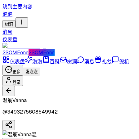
跳到主要内容
泡泡
树洞
消息
仪表盘
2SOMEone
2SOMEone
仪表盘
泡泡
百科
树洞
消息
礼兮
僚机
更多
发泡泡
登录
温斓Vanna
@
3493275608549942
温