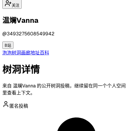
关注
温斓Vanna
@
3493275608549942
B站
泡泡
树洞
画廊
地址
百科
树洞详情
来自 温斓Vanna 的公开树洞投稿，继续留在同一个个人空间
里查看上下文。
匿名投稿