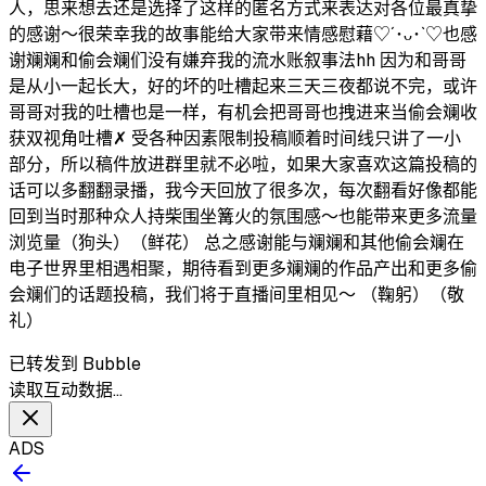
人，思来想去还是选择了这样的匿名方式来表达对各位最真挚
的感谢～很荣幸我的故事能给大家带来情感慰藉♡´･ᴗ･`♡也感
谢斓斓和偷会斓们没有嫌弃我的流水账叙事法hh 因为和哥哥
是从小一起长大，好的坏的吐槽起来三天三夜都说不完，或许
哥哥对我的吐槽也是一样，有机会把哥哥也拽进来当偷会斓收
获双视角吐槽✗ 受各种因素限制投稿顺着时间线只讲了一小
部分，所以稿件放进群里就不必啦，如果大家喜欢这篇投稿的
话可以多翻翻录播，我今天回放了很多次，每次翻看好像都能
回到当时那种众人持柴围坐篝火的氛围感～也能带来更多流量
浏览量（狗头）（鲜花） 总之感谢能与斓斓和其他偷会斓在
电子世界里相遇相聚，期待看到更多斓斓的作品产出和更多偷
会斓们的话题投稿，我们将于直播间里相见～ （鞠躬）（敬
礼）
已转发到 Bubble
读取互动数据…
ADS