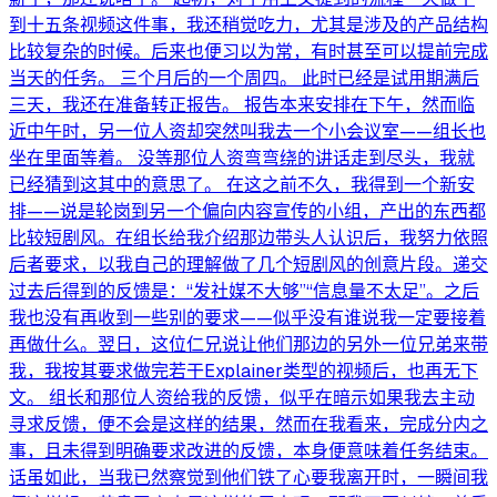
到十五条视频这件事，我还稍觉吃力，尤其是涉及的产品结构
比较复杂的时候。后来也便习以为常，有时甚至可以提前完成
当天的任务。 三个月后的一个周四。 此时已经是试用期满后
三天，我还在准备转正报告。 报告本来安排在下午，然而临
近中午时，另一位人资却突然叫我去一个小会议室——组长也
坐在里面等着。 没等那位人资弯弯绕的讲话走到尽头，我就
已经猜到这其中的意思了。 在这之前不久，我得到一个新安
排——说是轮岗到另一个偏向内容宣传的小组，产出的东西都
比较短剧风。在组长给我介绍那边带头人认识后，我努力依照
后者要求，以我自己的理解做了几个短剧风的创意片段。递交
过去后得到的反馈是：“发社媒不大够”“信息量不太足”。之后
我也没有再收到一些别的要求——似乎没有谁说我一定要接着
再做什么。翌日，这位仁兄说让他们那边的另外一位兄弟来带
我，我按其要求做完若干Explainer类型的视频后，也再无下
文。 组长和那位人资给我的反馈，似乎在暗示如果我去主动
寻求反馈，便不会是这样的结果，然而在我看来，完成分内之
事，且未得到明确要求改进的反馈，本身便意味着任务结束。
话虽如此，当我已然察觉到他们铁了心要我离开时，一瞬间我