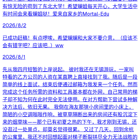
有惊无险的苟到了东北大学！希望斓姐每天开心，大学生活中
有时间会来看斓姐哒！爱来自家乡的Mortal-Edu
2026/8/2
已成功赶稿！有点啰嗦，希望斓斓和大家不要介意，（应该不
会有错字吧？应该吧...）ww
2026/8/1
先从我四月短暂的上岸说起。 彼时我还在无锡游玩，一家叫
特看的乙方公司的人资在某直聘上直接找到了我。随后是一段
简单的线上面试，结束后便通过邮箱为我发来一个任务。然而
完成这个任务所需的资料和工具基本都在外网，自己常用的梯
子却不知为何在此时完全无法使用。在对方帮助下尝试多种解
决方法后，依旧无果。 我倒在海友那狭小房间里的小床上，
简陋的小空调嗡嗡作响，被草草隔断出来的房间还有股沉淀下
来的烟草味——那个已有初夏之热的下午，我才刚到无锡，还
没逛过一处景点，却莫名觉得很累。 又过了几天，回到余杭
的公寓里，我还不时回想起面对梯子断裂拼尽全力无法战胜的