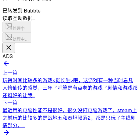
已转发到 Bubble
读取互动数据…
处理中…
处理中…
ADS
上一篇
玩得时间比较多的游戏<觅长生>吧，这游戏有一种当时看凡
人修仙传的感觉，三年了吧算是有点老的游戏了剧情和游戏都
还挺好的让我...
下一篇
最近用的电脑性能不是很好，很久没打电脑游戏了，steam上
之前玩的比较多的是战地五和泰坦陨落2，都是只玩了主线剧
情部分，...