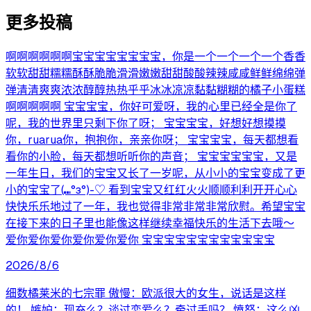
更多投稿
啊啊啊啊啊啊宝宝宝宝宝宝宝宝，你是一个一个一个一个香香
软软甜甜糯糯酥酥脆脆滑滑嫩嫩甜甜酸酸辣辣咸咸鲜鲜绵绵弹
弹清清爽爽浓浓醇醇热热乎乎冰冰凉凉黏黏糊糊的橘子小蛋糕
啊啊啊啊啊 宝宝宝宝，你好可爱呀，我的心里已经全是你了
呢，我的世界里只剩下你了呀； 宝宝宝宝，好想好想摸摸
你，ruarua你，抱抱你，亲亲你呀； 宝宝宝宝，每天都想看
看你的小脸，每天都想听听你的声音； 宝宝宝宝宝宝，又是
一年生日，我们的宝宝又长了一岁呢，从小小的宝宝变成了更
小的宝宝了(⑉°з°)-♡ 看到宝宝又红红火火顺顺利利开开心心
快快乐乐地过了一年，我也觉得非常非常非常欣慰。希望宝宝
在接下来的日子里也能像这样继续幸福快乐的生活下去哦～
爱你爱你爱你爱你爱你爱你 宝宝宝宝宝宝宝宝宝宝宝宝
2026/8/6
细数橘莱米的七宗罪 傲慢：欧派很大的女生，说话是这样
的！ 嫉妒：现充么？谈过恋爱么？牵过手吗？ 愤怒：这么凶