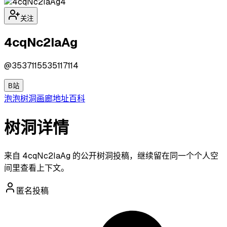
4
关注
4cqNc2IaAg
@
3537115535117114
B站
泡泡
树洞
画廊
地址
百科
树洞详情
来自 4cqNc2IaAg 的公开树洞投稿，继续留在同一个个人空
间里查看上下文。
匿名投稿