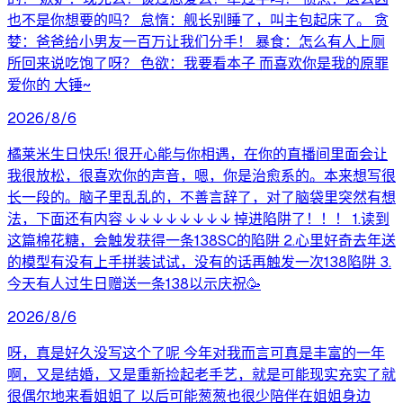
也不是你想要的吗？ 怠惰：舰长别睡了，叫主包起床了。 贪
婪：爸爸给小男友一百万让我们分手！ 暴食：怎么有人上厕
所回来说吃饱了呀？ 色欲：我要看本子 而喜欢你是我的原罪
爱你的 大锤~
2026/8/6
橘莱米生日快乐! 很开心能与你相遇，在你的直播间里面会让
我很放松，很喜欢你的声音，嗯，你是治愈系的。本来想写很
长一段的。脑子里乱乱的，不善言辞了，对了脑袋里突然有想
法，下面还有内容 ↓ ↓ ↓ ↓ ↓ ↓ ↓ ↓ 掉进陷阱了！！！ 1.读到
这篇棉花糖，会触发获得一条138SC的陷阱 2.心里好奇去年送
的模型有没有上手拼装试试，没有的话再触发一次138陷阱 3.
今天有人过生日赠送一条138以示庆祝🥳
2026/8/6
呀，真是好久没写这个了呢 今年对我而言可真是丰富的一年
啊，又是结婚，又是重新捡起老手艺，就是可能现实充实了就
很偶尔地来看姐姐了 以后可能葱葱也很少陪伴在姐姐身边