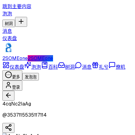
跳到主要内容
泡泡
树洞
消息
仪表盘
2SOMEone
2SOMEone
仪表盘
泡泡
百科
树洞
消息
礼兮
僚机
更多
发泡泡
登录
4cqNc2IaAg
@
3537115535117114