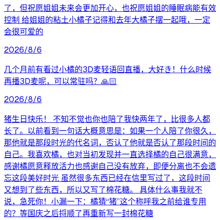
了，但祝愿姐姐未来会更加开心，也祝愿姐姐的睡眠病能有效
控制 给姐姐的粘土小橘子记得和去年大橘子摆一起哦，一定
会很可爱的
2026/8/6
几个月前有看过小橘的3D麦轻语回直播，大好き！什么时候
再播3D麦呢，可以常驻吗？🙏🏻
2026/8/6
猪生日快乐！ 不知不觉也你也陪了我快两年了，比很多人都
长了。以前看到一句话大概意思是：如果一个人陪了你很久，
那他就是那段时光的代名词，否认了他就是否认了那段时间的
自己。我喜欢橘，也对当初发现并一直选择橘的自己很满意，
感谢橘愿意释放活力也感谢自己没有放弃，即便分离也不会遗
忘这段美好时光 虽然很多东西已经在信里写过了，这段时间
又想到了些东西，所以又写了棉花糖。 具体什么事我就不
说，急死你！小漏一下：橘猜“猪”这个称呼我之前给谁专用
的？等国庆之后捋顺了再重新写一封棉花糖