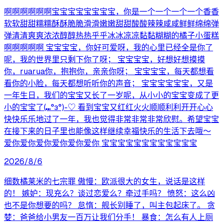
啊啊啊啊啊啊宝宝宝宝宝宝宝宝，你是一个一个一个一个香香
软软甜甜糯糯酥酥脆脆滑滑嫩嫩甜甜酸酸辣辣咸咸鲜鲜绵绵弹
弹清清爽爽浓浓醇醇热热乎乎冰冰凉凉黏黏糊糊的橘子小蛋糕
啊啊啊啊啊 宝宝宝宝，你好可爱呀，我的心里已经全是你了
呢，我的世界里只剩下你了呀； 宝宝宝宝，好想好想摸摸
你，ruarua你，抱抱你，亲亲你呀； 宝宝宝宝，每天都想看
看你的小脸，每天都想听听你的声音； 宝宝宝宝宝宝，又是
一年生日，我们的宝宝又长了一岁呢，从小小的宝宝变成了更
小的宝宝了(⑉°з°)-♡ 看到宝宝又红红火火顺顺利利开开心心
快快乐乐地过了一年，我也觉得非常非常非常欣慰。希望宝宝
在接下来的日子里也能像这样继续幸福快乐的生活下去哦～
爱你爱你爱你爱你爱你爱你 宝宝宝宝宝宝宝宝宝宝宝宝
2026/8/6
细数橘莱米的七宗罪 傲慢：欧派很大的女生，说话是这样
的！ 嫉妒：现充么？谈过恋爱么？牵过手吗？ 愤怒：这么凶
也不是你想要的吗？ 怠惰：舰长别睡了，叫主包起床了。 贪
婪：爸爸给小男友一百万让我们分手！ 暴食：怎么有人上厕