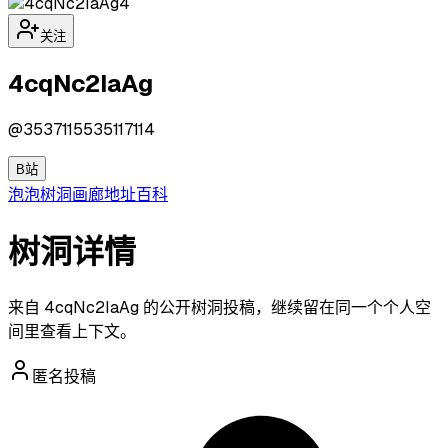
4
关注
4cqNc2IaAg
@
3537115535117114
B站
泡泡
树洞
画廊
地址
百科
树洞详情
来自 4cqNc2IaAg 的公开树洞投稿，继续留在同一个个人空
间里查看上下文。
匿名投稿