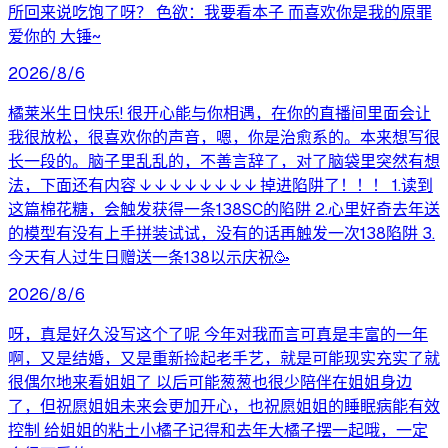
所回来说吃饱了呀？ 色欲：我要看本子 而喜欢你是我的原罪
爱你的 大锤~
2026/8/6
橘莱米生日快乐! 很开心能与你相遇，在你的直播间里面会让
我很放松，很喜欢你的声音，嗯，你是治愈系的。本来想写很
长一段的。脑子里乱乱的，不善言辞了，对了脑袋里突然有想
法，下面还有内容 ↓ ↓ ↓ ↓ ↓ ↓ ↓ ↓ 掉进陷阱了！！！ 1.读到
这篇棉花糖，会触发获得一条138SC的陷阱 2.心里好奇去年送
的模型有没有上手拼装试试，没有的话再触发一次138陷阱 3.
今天有人过生日赠送一条138以示庆祝🥳
2026/8/6
呀，真是好久没写这个了呢 今年对我而言可真是丰富的一年
啊，又是结婚，又是重新捡起老手艺，就是可能现实充实了就
很偶尔地来看姐姐了 以后可能葱葱也很少陪伴在姐姐身边
了，但祝愿姐姐未来会更加开心，也祝愿姐姐的睡眠病能有效
控制 给姐姐的粘土小橘子记得和去年大橘子摆一起哦，一定