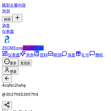
跳到主要内容
泡泡
树洞
消息
仪表盘
2SOMEone
2SOMEone
仪表盘
泡泡
百科
树洞
消息
礼兮
僚机
更多
发泡泡
登录
4cqNc2IaAg
@
3537115535117114