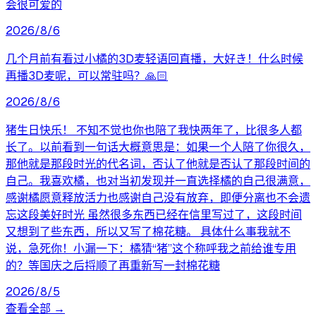
会很可爱的
2026/8/6
几个月前有看过小橘的3D麦轻语回直播，大好き！什么时候
再播3D麦呢，可以常驻吗？🙏🏻
2026/8/6
猪生日快乐！ 不知不觉也你也陪了我快两年了，比很多人都
长了。以前看到一句话大概意思是：如果一个人陪了你很久，
那他就是那段时光的代名词，否认了他就是否认了那段时间的
自己。我喜欢橘，也对当初发现并一直选择橘的自己很满意，
感谢橘愿意释放活力也感谢自己没有放弃，即便分离也不会遗
忘这段美好时光 虽然很多东西已经在信里写过了，这段时间
又想到了些东西，所以又写了棉花糖。 具体什么事我就不
说，急死你！小漏一下：橘猜“猪”这个称呼我之前给谁专用
的？等国庆之后捋顺了再重新写一封棉花糖
2026/8/5
查看全部 →