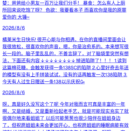
婪：爸爸给小男友一百万让我们分手！ 暴食：怎么有人上厕
所回来说吃饱了呀？ 色欲：我要看本子 而喜欢你是我的原罪
爱你的 大锤~
2026/8/6
橘莱米生日快乐! 很开心能与你相遇，在你的直播间里面会让
我很放松，很喜欢你的声音，嗯，你是治愈系的。本来想写很
长一段的。脑子里乱乱的，不善言辞了，对了脑袋里突然有想
法，下面还有内容 ↓ ↓ ↓ ↓ ↓ ↓ ↓ ↓ 掉进陷阱了！！！ 1.读到
这篇棉花糖，会触发获得一条138SC的陷阱 2.心里好奇去年送
的模型有没有上手拼装试试，没有的话再触发一次138陷阱 3.
今天有人过生日赠送一条138以示庆祝🥳
2026/8/6
呀，真是好久没写这个了呢 今年对我而言可真是丰富的一年
啊，又是结婚，又是重新捡起老手艺，就是可能现实充实了就
很偶尔地来看姐姐了 以后可能葱葱也很少陪伴在姐姐身边
了，但祝愿姐姐未来会更加开心，也祝愿姐姐的睡眠病能有效