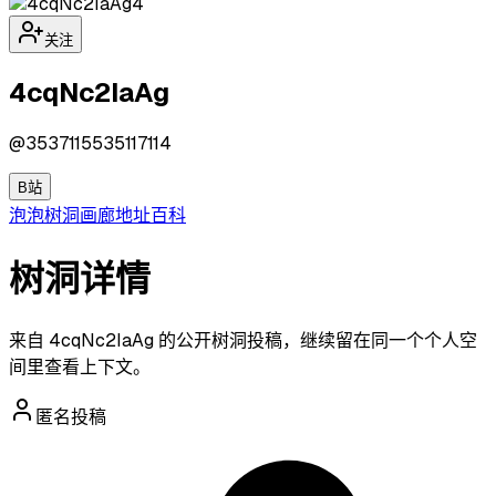
4
关注
4cqNc2IaAg
@
3537115535117114
B站
泡泡
树洞
画廊
地址
百科
树洞详情
来自 4cqNc2IaAg 的公开树洞投稿，继续留在同一个个人空
间里查看上下文。
匿名投稿