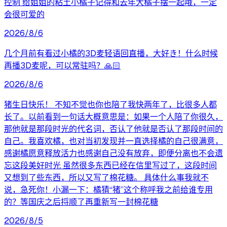
控制 给姐姐的粘土小橘子记得和去年大橘子摆一起哦，一定
会很可爱的
2026/8/6
几个月前有看过小橘的3D麦轻语回直播，大好き！什么时候
再播3D麦呢，可以常驻吗？🙏🏻
2026/8/6
猪生日快乐！ 不知不觉也你也陪了我快两年了，比很多人都
长了。以前看到一句话大概意思是：如果一个人陪了你很久，
那他就是那段时光的代名词，否认了他就是否认了那段时间的
自己。我喜欢橘，也对当初发现并一直选择橘的自己很满意，
感谢橘愿意释放活力也感谢自己没有放弃，即便分离也不会遗
忘这段美好时光 虽然很多东西已经在信里写过了，这段时间
又想到了些东西，所以又写了棉花糖。 具体什么事我就不
说，急死你！小漏一下：橘猜“猪”这个称呼我之前给谁专用
的？等国庆之后捋顺了再重新写一封棉花糖
2026/8/5