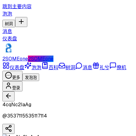
跳到主要内容
泡泡
树洞
消息
仪表盘
2SOMEone
2SOMEone
仪表盘
泡泡
百科
树洞
消息
礼兮
僚机
更多
发泡泡
登录
4cqNc2IaAg
@
3537115535117114