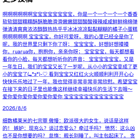
啊啊啊啊啊啊宝宝宝宝宝宝宝宝，你是一个一个一个一个香香
软软甜甜糯糯酥酥脆脆滑滑嫩嫩甜甜酸酸辣辣咸咸鲜鲜绵绵弹
弹清清爽爽浓浓醇醇热热乎乎冰冰凉凉黏黏糊糊的橘子小蛋糕
啊啊啊啊啊 宝宝宝宝，你好可爱呀，我的心里已经全是你了
呢，我的世界里只剩下你了呀； 宝宝宝宝，好想好想摸摸
你，ruarua你，抱抱你，亲亲你呀； 宝宝宝宝，每天都想看
看你的小脸，每天都想听听你的声音； 宝宝宝宝宝宝，又是
一年生日，我们的宝宝又长了一岁呢，从小小的宝宝变成了更
小的宝宝了(⑉°з°)-♡ 看到宝宝又红红火火顺顺利利开开心心
快快乐乐地过了一年，我也觉得非常非常非常欣慰。希望宝宝
在接下来的日子里也能像这样继续幸福快乐的生活下去哦～
爱你爱你爱你爱你爱你爱你 宝宝宝宝宝宝宝宝宝宝宝宝
2026/8/6
细数橘莱米的七宗罪 傲慢：欧派很大的女生，说话是这样
的！ 嫉妒：现充么？谈过恋爱么？牵过手吗？ 愤怒：这么凶
也不是你想要的吗？ 怠惰：舰长别睡了，叫主包起床了。 贪