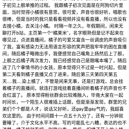
子初见上舰单推的过程。 我跟橘子初次见面是在阿狗切片里
面，当时觉得小橘很有意思，很可爱，声音也很好听，唱歌也
很棒，但是当时的我只是看看视频并没有看直播，所以也没有
去搜小橘，去关注小橘。 时隔一年之久，年假期间，闲来无
聊打开b站，主页第一个“橘莱米”，名字眼熟但是记不起来在
哪见过，点进直播间，橘子的可爱又富含一丝调皮的声音吸引
了我，富有感染力无法用语言形容的笑声把我牢牢的困在直播
间，随后橘子略微出手，我便感觉自己嘴角上扬然后上了舰，
上舰之后橘子再次发力，我已经感觉自己是翘嘴本嘴了，随后
送了几个拿情书的小女孩，原本觉得只不过是一时兴起，但是
第二天看到橘子直播又点了进来，随后第三天第四天第五
天……我……染上橘了，不管是闲来无事，还是打游戏，总会挂
着橘子的直播间，就连打游戏挂着直播间听着橘子的声音也不
会红温了。 原本觉得粉丝群会比较难融入，毕竟大家在一起
时间长，一个陌生人很难插上话题，但是渐渐发现，群里的兄
弟们个个都是人才，说话又好听，还gay里gay气的，我超喜
欢这里的。 由于时间问题十一点五十九分了，还有一分钟就
要睡了，介于文化水平不高，写的可能乱七八糟，表达的也不