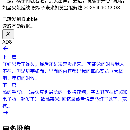
清楚，橘子将就看吧，别笑出声。 最后，祝橘子开心的心情
如星火般延续 祝橘子未来如黄金般辉煌 2026.4.30 12:03
已转发到 Bubble
读取互动数据…
ADS
上一篇
仔细思考了许久，最后还是决定发出来。 可能念的时候我人
不在，但是见字如面，里面的内容都是我的真心实意（大概
吧，年初的时候...
下一篇
橘的手写信（最认真也最长的一封棉花糖，字太丑就拍好照和
电子版一起发了） 致橘莱米: 回忆录或者说走马灯写过了，宽
慰...
更多投稿