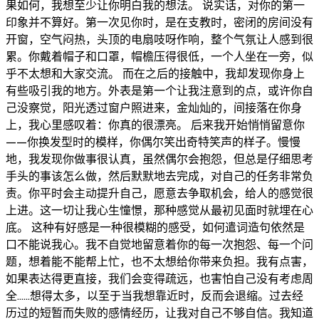
果如何，我想至少让你明白我的想法。 说实话，对你的第一
印象并不算好。第一次见你时，是在支教时，密闭的房间没有
开窗，空气闷热，头顶的电扇吱呀作响，整个气氛让人感到很
累。你戴着帽子和口罩，帽檐压得很低，一个人坐在一旁，似
乎不太想和大家交流。 而在之后的接触中，我却发现你身上
有些吸引我的地方。外表是第一个让我注意到的点，或许你自
己没察觉，阳光透过窗户照进来，金灿灿的，间接落在你身
上，我心里感叹着：你真的很漂亮。 后来我开始悄悄留意你
——你换发型时的模样，你偶尔笑出奇特笑声的样子。慢慢
地，我发现你做事很认真，虽然偶尔会抱怨，但总是仔细思考
手头的事该怎么做，然后默默地去完成，对自己的任务非常负
责。你平时会主动提升自己，愿意去争取机会，给人的感觉很
上进。这一切让我心生憧憬，那种感觉从最初见面时就埋在心
底。 这种有好感是一种很模糊的感受，如何遣词造句依然是
口不能说我心。我不自觉地留意着你的每一次抱怨、每一个问
题，想着能不能帮上忙，也不太想给你带来负担。我有点害，
如果表达得更直接，我们会变得疏远，也害怕自己没有考虑周
全……想得太多，以至于当我想靠近时，反而会退缩。过去经
历过的短暂而失败的感情经历，让我对自己不够自信。我知道