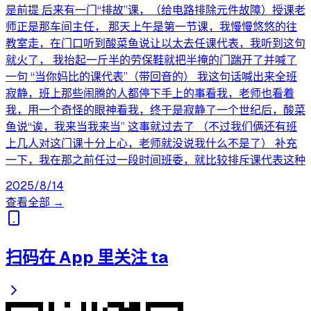
是前提 后来有一门“排故”课，（给电路排除元件故障）授课老
师正是那车间主任， 那天上午是第一节课，我慢慢悠悠的往
教室走，在门口听到酸菜鱼说让以太去任课代表，我听到这句
就火了， 我抬起一斤半的劳保鞋就把半掩的门踹开了并喊了
一句 “当你妈比的课代表”（带回音的） 我这句话喊出来全班
寂静，班上那些闹腾的人都停下手上的事看我，老师也看着
我，用一个奇怪的眼神看我，终于是寂静了一个世纪后，酸菜
鱼说“诶，我来当我来当” 这事就过去了 （不过我们俩还有班
上几人对这门课十分上心，老师就没说我什么不是了） 补充
一下，我在那之前任过一段时间班委，就比较排斥课代表这种
2025/8/14
查看全部 →
扫码在 App 里关注 ta