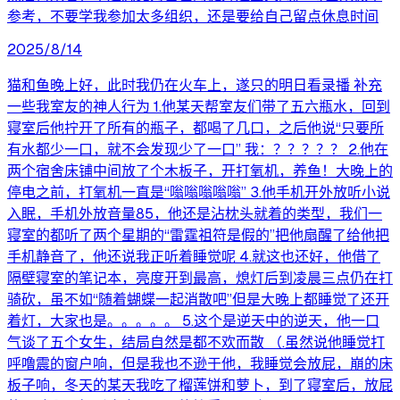
参考，不要学我参加太多组织，还是要给自己留点休息时间
2025/8/14
猫和鱼晚上好，此时我仍在火车上，遂只的明日看录播 补充
一些我室友的神人行为 1.他某天帮室友们带了五六瓶水，回到
寝室后他拧开了所有的瓶子，都喝了几口，之后他说“只要所
有水都少一口，就不会发现少了一口” 我：？？？？？ 2.他在
两个宿舍床铺中间放了个木板子，开打氧机，养鱼！大晚上的
停电之前，打氧机一直是“嗡嗡嗡嗡嗡” 3.他手机开外放听小说
入眠，手机外放音量85，他还是沾枕头就着的类型，我们一
寝室的都听了两个星期的“雷霆祖符是假的”把他扇醒了给他把
手机静音了，他还说我正听着睡觉呢 4.就这也还好，他借了
隔壁寝室的笔记本，亮度开到最高，熄灯后到凌晨三点仍在打
骑砍，虽不如“随着蝴蝶一起消散吧”但是大晚上都睡觉了还开
着灯，大家也是。。。。。 5.这个是逆天中的逆天，他一口
气谈了五个女生，结局自然是都不欢而散 （.虽然说他睡觉打
呼噜震的窗户响，但是我也不逊于他，我睡觉会放屁，崩的床
板子响，冬天的某天我吃了榴莲饼和萝卜，到了寝室后，放屁