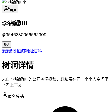
李
关注
李锦鲤lili
@
3546380966562309
B站
泡泡
树洞
画廊
地址
百科
树洞详情
来自 李锦鲤lili 的公开树洞投稿，继续留在同一个个人空间里
查看上下文。
匿名投稿