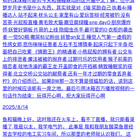
有的球球鲤可能对今天和锦鲤联动的这只猫不太了解，也不清
楚岁月史书是什么东西，其实就是对《喵·奖励自己·执着4i·睡
播达人·站不起来·枕头公主·家里有山·爱玩答辩·经常被钓·没有
苦茶·光屁股直播·黄毛败犬猫·磨豆腐绿瞳·snp day0·厨房爆炸
师·妖管好钢板·片哥的上线·隐翅虫杀手·最可爱的0·衣柜的袭击
者·一觉50舰·撒尿标记粉丝·妖管gn女王·睡觉人气第一·虚假的
性感女郎·悲伤咪咪征患者·左右手互博猜拳·起床只起下半身·吃
面把自己吃累·《情歌王》的精通者·小熊屁股的拥有者·公交车
上的排泄者·魔法被被的抛弃者·过期可乐的饮用者·猴子前辈的
暗恋者·就地洗澡的霸王龙·开盖即食的开裆裤·精致睡眠奖的获
得者·北立交桥公交站的献祭者·还有一年才过期的零食丢弃者·
柠》的介绍而已。如果BW那一次不算是很尴尬的话，读到这
里的时候应该能有一席之地。最后引用冰箱百万播放视频的一
句话作为结束：玩得开心啊，祝大家玩得开心啊
2025/8/14
鱼和猫晚上好，这时我还在火车上，看不了直播，就只能看录
播了 我是以太，我学电气的， 此事是 我和我朋友酸菜鱼曾经
常去学校的电工实习车间，所以那里的老师就认识我们， 这