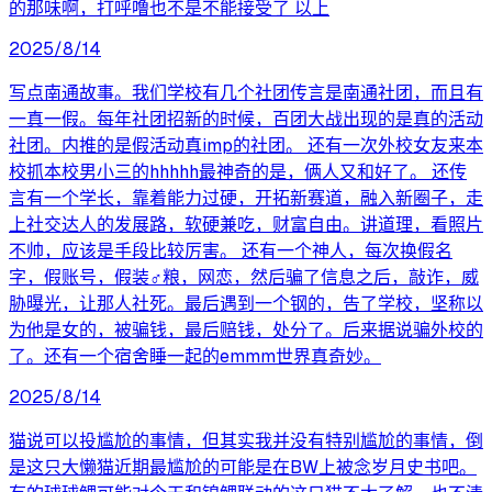
的那味啊，打呼噜也不是不能接受了 以上
2025/8/14
写点南通故事。我们学校有几个社团传言是南通社团，而且有
一真一假。每年社团招新的时候，百团大战出现的是真的活动
社团。内推的是假活动真imp的社团。 还有一次外校女友来本
校抓本校男小三的hhhhh最神奇的是，俩人又和好了。 还传
言有一个学长，靠着能力过硬，开拓新赛道，融入新圈子，走
上社交达人的发展路，软硬兼吃，财富自由。讲道理，看照片
不帅，应该是手段比较厉害。 还有一个神人，每次换假名
字，假账号，假装♂粮，网恋，然后骗了信息之后，敲诈，威
胁曝光，让那人社死。最后遇到一个钢的，告了学校，坚称以
为他是女的，被骗钱，最后赔钱，处分了。后来据说骗外校的
了。还有一个宿舍睡一起的emmm世界真奇妙。
2025/8/14
猫说可以投尴尬的事情，但其实我并没有特别尴尬的事情，倒
是这只大懒猫近期最尴尬的可能是在BW上被念岁月史书吧。