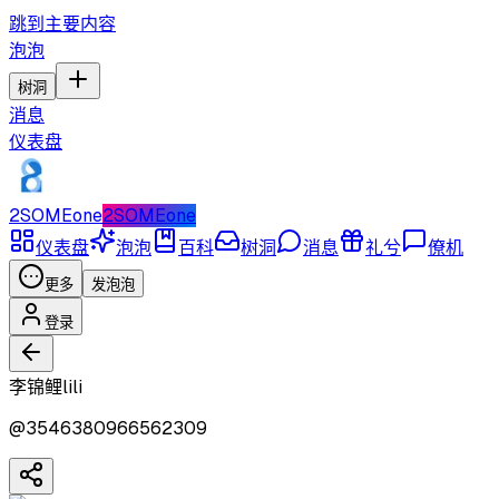
跳到主要内容
泡泡
树洞
消息
仪表盘
2SOMEone
2SOMEone
仪表盘
泡泡
百科
树洞
消息
礼兮
僚机
更多
发泡泡
登录
李锦鲤lili
@
3546380966562309