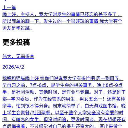
上一篇
晚上好，主持人，我大学时发生的事情已经忘的差不多了 ，
所以简单的聊一下，发生过的一个很好玩的事情 我大学有个
舍友是学过跳...
更多投稿
伟大，无需多言
2026/4/2
锦鲤和猫猫晚上好 给你们说说我大学有多忙吧 周一到周五，
早自习之前，7点-8点，是学生会的相关事务，晚上8点-9点
半，是社团活动，其他时间，是作业与党课。对了，还是班干
部--学习委员，作为在经管系的男生，男女五比一！还有各种
杂事，忙到恨不得分身。周末就简单了，白天游戏图书馆，晚
上学生会聚餐/社团聚餐，以至于整个大学完全没有恋爱的时
间，有暗恋的女生，但没时间追，更没时间谈，现在想想还有
点后悔来着，不过感觉对自己的提升还蛮大的。 写出来做个