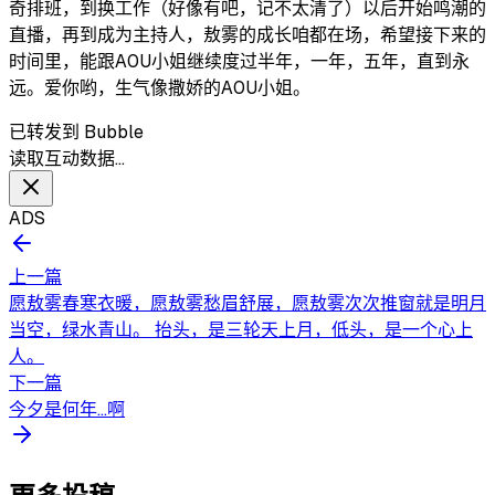
奇排班，到换工作（好像有吧，记不太清了）以后开始鸣潮的
直播，再到成为主持人，敖雾的成长咱都在场，希望接下来的
时间里，能跟A0U小姐继续度过半年，一年，五年，直到永
远。爱你哟，生气像撒娇的A0U小姐。
已转发到 Bubble
读取互动数据…
ADS
上一篇
愿敖雾春寒衣暖，愿敖雾愁眉舒展，愿敖雾次次推窗就是明月
当空，绿水青山。 抬头，是三轮天上月，低头，是一个心上
人。
下一篇
今夕是何年…啊