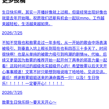
更多投稿
生日快乐啊，其实一开播好像就上过舰，但是经常出现好像也
就是去年开始哦。祝愿我们还能有机会一起玩mmo，工作越
来越轻松，生活越来越如意。
2026/7/25
不知不觉我也和敖雾走过一年多啦，从一开始的歌会中场表演
被吸引，到垂直入坑上舰长到现在也有四百三十多天了，时间
很快啊！也是从单纯的被歌力吸引到鸣潮的剧情re，代抽，后
续又更是因为敖雾的推荐开始一起开创了两季的邪恶力量一起
看！这段时间过的超级充实超级开心的！希望敖雾以后天天开
心事事顺遂！文笔不好只能想到啥说啥了哈哈哈，见谅见谅。
最后！感谢敖雾姐姐送来的满命露西一只！以及！生日快
乐！！！！！一定要开心！！！！！
2026/7/25
敖雾生日快乐呀～要天天开心～