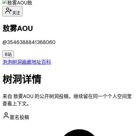
敖
关注
敖雾AOU
@
3546388841368060
B站
泡泡
树洞
画廊
地址
百科
树洞详情
来自 敖雾AOU 的公开树洞投稿，继续留在同一个个人空间里
查看上下文。
匿名投稿