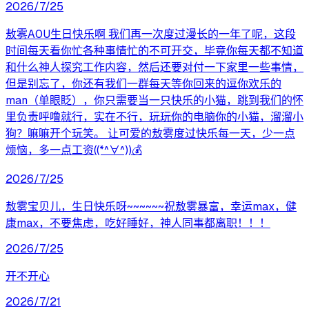
2026/7/25
敖雾A0U生日快乐啊 我们再一次度过漫长的一年了呢，这段
时间每天看你忙各种事情忙的不可开交，毕竟你每天都不知道
和什么神人探究工作内容，然后还要对付一下家里一些事情，
但是别忘了，你还有我们一群每天等你回来的逗你欢乐的
man（单眼眨），你只需要当一只快乐的小猫，跳到我们的怀
里负责呼噜就行，实在不行，玩玩你的电脑你的小猫，溜溜小
狗？嘛嘛开个玩笑。 让可爱的敖雾度过快乐每一天，少一点
烦恼，多一点工资((*^∀^))💰
2026/7/25
敖雾宝贝儿，生日快乐呀~~~~~~祝敖雾暴富，幸运max，健
康max，不要焦虑，吃好睡好，神人同事都离职！！！
2026/7/25
开不开心
2026/7/21