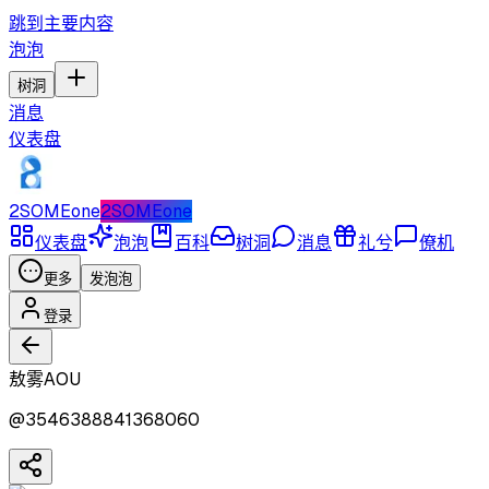
跳到主要内容
泡泡
树洞
消息
仪表盘
2SOMEone
2SOMEone
仪表盘
泡泡
百科
树洞
消息
礼兮
僚机
更多
发泡泡
登录
敖雾AOU
@
3546388841368060