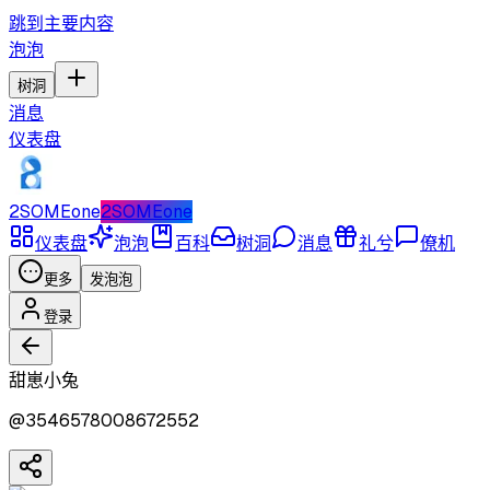
跳到主要内容
泡泡
树洞
消息
仪表盘
2SOMEone
2SOMEone
仪表盘
泡泡
百科
树洞
消息
礼兮
僚机
更多
发泡泡
登录
甜崽小兔
@
3546578008672552