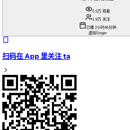
5.5万
观看
1.9万
关注
已播
2小时46分钟
虚拟Singer
扫码在 App 里关注 ta