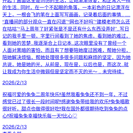
升起了直面这全是创伤的生活，让她渐渐恢复，和正常人一样
的生活... 同时，在一个不起眼的角落，一本彩色的日记漂浮在
天上，一根会飞的笔在上面写写画画，记录着后面的事情... ......
“直播间的部分观众一直在闪退”“网也不好吗”“建模老师怎么还
在咕咕”“马上周年了好紧张是不是还有什么东西没弄好”...写日
记的我手里一顿，字里行间看到了她的焦虑，看到她的难过，
看到她的苦楚...我逐渐合上日记本...这次眼里没有了曾经一个
人面对黑暗的害怕，而且有了想要陪她度过困难，帮她分担，
陪她解决烦恼，帮她处理很多很多问题和麻烦的坚定，因为她
总说，她是她的光，从前是，现在是，以后也是，而这次...就
让我成为你生活中微弱但是坚定而不灭的光～ ... 未完待续...
2026/2/13
祝福可爱的兔兔二周年快乐!!虽然我看兔兔还不到一年，不过
感觉已过了很长一段时间呢!!感谢兔兔带给我的欢乐!!兔兔唱歌
很好听，甜点也做得很好吃!!我在国外都很期待吃到兔兔的点
心!!祝福兔兔幸福快乐每一天!!比心♡
2026/2/13