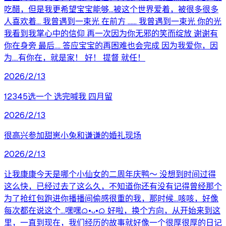
吃醋，但是我更希望宝宝能够...被这个世界爱着，被很多很多
人喜欢着... 我曾遇到一束光 在前方 ...... 我曾遇到一束光 你的光
我看到我掌心中的信仰 再一次因为你无邪的笑而绽放 谢谢有
你在身旁 最后.... 答应宝宝的再困难也会完成 因为我爱你，因
为....有你在，就是家！ 好！ 提督 就任！
2026/2/13
12345选一个 选完喊我 四月留
2026/2/13
很高兴参加甜崽小兔和谦谦的婚礼现场
2026/2/13
让我康康今天是哪个小仙女的二周年庆鸭～ 没想到时间过得
这么快，已经过去了这么久，不知道你还有没有记得曾经那个
为了抢红包跑进你播播间偷感很重的我，那时候...咳咳，好像
每次都在说这个...嘿嘿ᜊ•ᴗ•ᜊ 好啦，换个方向，从开始来到这
里，一直到现在，我们经历的故事就好像一个很厚很厚的日记