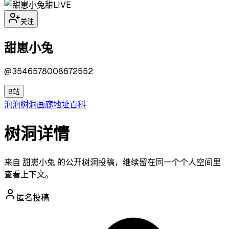
甜
LIVE
关注
甜崽小兔
@
3546578008672552
B站
泡泡
树洞
画廊
地址
百科
树洞详情
来自 甜崽小兔 的公开树洞投稿，继续留在同一个个人空间里
查看上下文。
匿名投稿