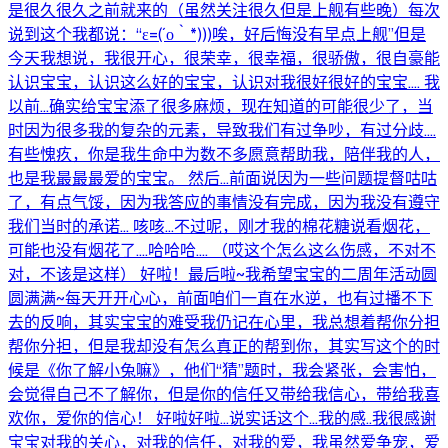
是很久很久之前就来的（虽然关注很久但是上舰有些晚）每次
说到这个我都说：“ε=(´ο｀*)))唉，好后悔没有早点上舰”但是
今天我想说，我很开心，很荣幸，很幸福，很骄傲，很自豪能
认识宝宝，认识这么好的宝宝，认识对我很好很好的宝宝.... 我
以前...确实给宝宝添了很多麻烦，现在知道的可能很少了，当
时因为很多我的复杂的元素，导致我们有过争吵，有过分歧....
有些愧疚，你是我生命中为数不多愿意帮助我，陪伴我的人，
也是我最最最爱的宝宝。 然后...前面说因为一些问题提督咕咕
了，有点气馁，因为我答应的事情没有完成，因为我没有遵守
我们当时的承诺... 咳咳...不过呢，刚才我的棉花糖说看烟花，
可能也没有烟花了....哈哈哈.... （哎这个怎么这么伤感，不对不
对，不该是这样） 好啦！最后啦~我希望宝宝的二周年活动圆
圆满满~每天开开心心，前面咱们一直在水逆，也有过播不下
去的反响，其实宝宝的难受我仍记在心里，我总想着帮你分担
帮你分担，但是我却没有怎么真正的帮到你，其实写这个的时
候是《你了解小兔嘛》，他们“猜”题时，我会紧张，会害怕，
会觉得自己不了解你，但是你的信任又带给我信心，带给我喜
欢你，爱你的信心！ 好啦好啦...说实话这个...我的感..我很感谢
宝宝对我的关心，对我的信任，对我的爱，我虽然爱争宠，爱