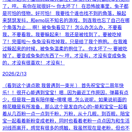
了，哼。 有你在就很好～ 你太坏了！ 在恐怖故事里，兔子都
是可怕的怪物，好可怕！ 我要找个谁也找不到的角落，躲起
来瑟瑟发抖，和emo玩不知名的游戏，到连我也忘了自己在哪
个角落为止…… 啊！被兔兔看见了！怎么办怎么办，不要看
我，不要看我，我要躲起来！ 我还是被找到了，要被吃掉
了！完蛋啦～ 兔兔没有吃掉我，只是给了我个抱抱。 在我难
过躲起来的时候，被兔兔温柔的抱住了。 你太坏了～ 要被吃
掉了，要变成兔兔的东西了～ 哼，才没有，才没有变成兔兔
的，才没有很喜欢！ 才没有！
2026/2/13
（看到这个请点歌 我曾遇到一束光 ） 首先祝宝宝二周年快
乐！！很开心能遇到宝宝！嗯....因为最近工作原因，弹幕有点
少，但是我一直有陪伴喔~嘿嘿 嗯...怎么说呢，如果说前面的
棉花糖是有所准备，那么这个是发自内心的~能和宝宝一起看
着从几百粉一点一点到千粉，万粉，从十几舰，到百舰，陪宝
宝一起看着新粉变成老粉，同时也看着老粉一点点因为和生活
对线而离开，感觉有很多的感触，我虽然现在是老粉，但也不