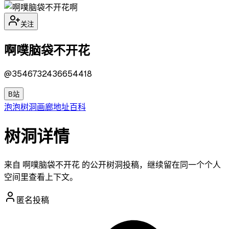
啊
关注
啊噗脑袋不开花
@
3546732436654418
B站
泡泡
树洞
画廊
地址
百科
树洞详情
来自 啊噗脑袋不开花 的公开树洞投稿，继续留在同一个个人
空间里查看上下文。
匿名投稿