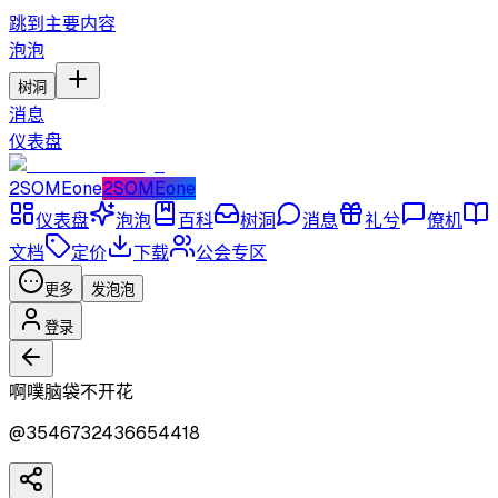
跳到主要内容
泡泡
树洞
消息
仪表盘
2SOMEone
2SOMEone
仪表盘
泡泡
百科
树洞
消息
礼兮
僚机
文档
定价
下载
公会专区
更多
发泡泡
登录
啊噗脑袋不开花
@
3546732436654418