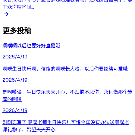
于众声喧哗间...
更多投稿
啊噗啊以后也要好好直播哦
2026/4/19
啊噗生日快乐啊，傻傻的啊噗长大喽，以后你要继续可爱哦
2026/4/19
是啊噗诶，生日快乐天天开心，不烦恼不悲伤，永远做那个笨
笨的啊噗
2026/4/19
刚刚忘写了 啊噗老师生日快乐！可惜今年没有办法送啊噗老
师礼物了。希望天天开心