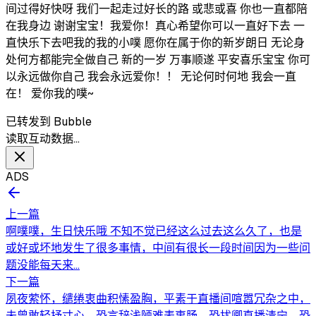
间过得好快呀 我们一起走过好长的路 或悲或喜 你也一直都陪
在我身边 谢谢宝宝！我爱你！真心希望你可以一直好下去 一
直快乐下去吧我的我的小噗 愿你在属于你的新岁朗日 无论身
处何方都能完全做自己 新的一岁 万事顺遂 平安喜乐宝宝 你可
以永远做你自己 我会永远爱你！！ 无论何时何地 我会一直
在！ 爱你我的噗~
已转发到 Bubble
读取互动数据…
ADS
上一篇
啊噗噗，生日快乐哦 不知不觉已经这么过去这么久了，也是
或好或坏地发生了很多事情，中间有很长一段时间因为一些问
题没能每天来...
下一篇
夙夜萦怀，缱绻衷曲积愫盈胸，平素于直播间喧嚣冗杂之中，
未曾敢轻抒寸心，恐言辞浅陋难表衷肠，恐扰卿直播清宁，恐