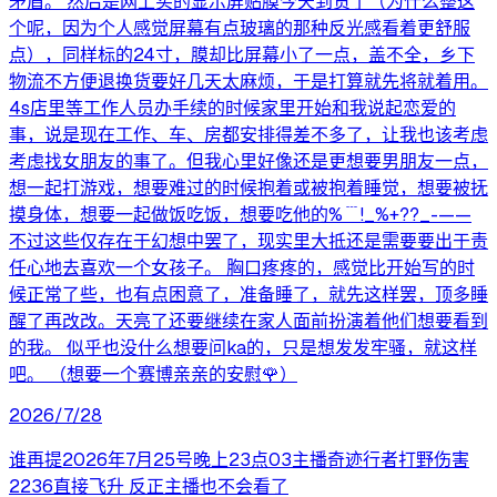
矛盾。 然后是网上买的显示屏贴膜今天到货了（为什么整这
个呢，因为个人感觉屏幕有点玻璃的那种反光感看着更舒服
点），同样标的24寸，膜却比屏幕小了一点，盖不全，乡下
物流不方便退换货要好几天太麻烦，于是打算就先将就着用。
4s店里等工作人员办手续的时候家里开始和我说起恋爱的
事，说是现在工作、车、房都安排得差不多了，让我也该考虑
考虑找女朋友的事了。但我心里好像还是更想要男朋友一点，
想一起打游戏，想要难过的时候抱着或被抱着睡觉，想要被抚
摸身体，想要一起做饭吃饭，想要吃他的%﹉!_%+??_-——
不过这些仅存在于幻想中罢了，现实里大抵还是需要要出于责
任心地去喜欢一个女孩子。 胸口疼疼的，感觉比开始写的时
候正常了些，也有点困意了，准备睡了，就先这样罢，顶多睡
醒了再改改。天亮了还要继续在家人面前扮演着他们想要看到
的我。 似乎也没什么想要问ka的，只是想发发牢骚，就这样
吧。 （想要一个赛博亲亲的安慰🌹）
2026/7/28
谁再提2026年7月25号晚上23点03主播奇迹行者打野伤害
2236直接飞升 反正主播也不会看了