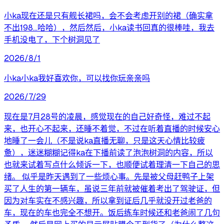
小ka现在还是只有舰长裙吗，会不会考虑开别的裙（确实拿
不出198…哈哈），然后然后，小ka读书回真的很棒哇，我去
手机没电了，下个树洞见了
2026/8/1
小ka小ka我好喜欢你，可以找你玩亲亲吗
2026/7/29
现在是7月28号的凌晨，感觉现在的自己好奇怪，难过不起
来，也开心不起来，还睡不着觉，不过在听着直播的时候安心
地睡了一会儿（不是说ka直播无聊，只是这天心情比较疲
惫），迷迷糊糊记得ka在下播前读了泡泡树洞的内容，所以
也就来试着写点什么倾诉一下，也顺便试着理清一下自己的思
绪。 似乎是昨天遇到了一些烦心事。先是被父母赶鸭子上架
买了人生的第一辆车，虽说三年前就被催着考出了驾驶证，但
因为对车实在不感兴趣，所以拿到证后几乎就没开过老爸的
车，现在的车也完全不想开。饭后练车时候还和老爸闹了几句