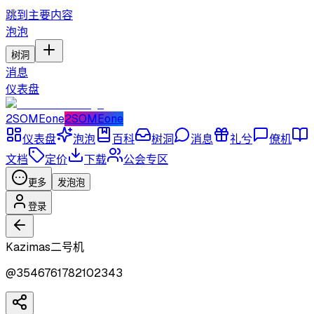
跳到主要内容
泡泡
树洞
消息
仪表盘
2SOMEone
2SOMEone
仪表盘
泡泡
百科
树洞
消息
礼兮
僚机
文档
定价
下载
公会专区
更多
发泡泡
登录
Kazimas二号机
@
3546761782102343