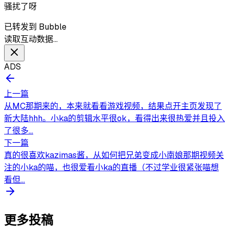
骚扰了呀
已转发到 Bubble
读取互动数据…
ADS
上一篇
从MC那期来的，本来就看看游戏视频，结果点开主页发现了
新大陆hhh。小ka的剪辑水平很ok，看得出来很热爱并且投入
了很多...
下一篇
真的很喜欢kazimas酱，从如何把兄弟变成小南娘那期视频关
注的小ka的喵，也很爱看小ka的直播（不过学业很紧张喵想
看但...
更多投稿