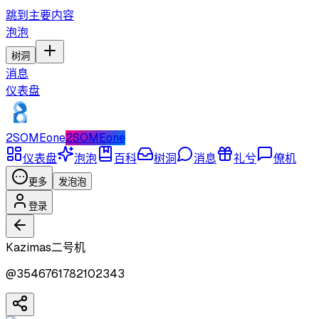
跳到主要内容
泡泡
树洞
消息
仪表盘
2SOMEone
2SOMEone
仪表盘
泡泡
百科
树洞
消息
礼兮
僚机
更多
发泡泡
登录
Kazimas二号机
@
3546761782102343