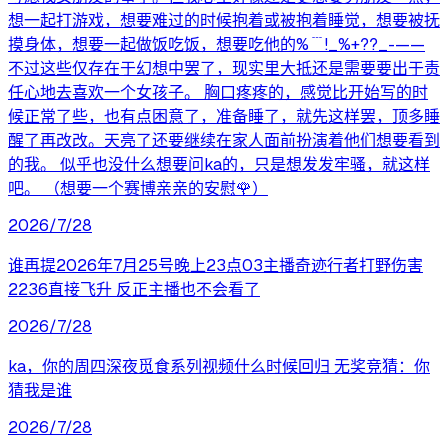
想一起打游戏，想要难过的时候抱着或被抱着睡觉，想要被抚
摸身体，想要一起做饭吃饭，想要吃他的%﹉!_%+??_-——
不过这些仅存在于幻想中罢了，现实里大抵还是需要要出于责
任心地去喜欢一个女孩子。 胸口疼疼的，感觉比开始写的时
候正常了些，也有点困意了，准备睡了，就先这样罢，顶多睡
醒了再改改。天亮了还要继续在家人面前扮演着他们想要看到
的我。 似乎也没什么想要问ka的，只是想发发牢骚，就这样
吧。 （想要一个赛博亲亲的安慰🌹）
2026/7/28
谁再提2026年7月25号晚上23点03主播奇迹行者打野伤害
2236直接飞升 反正主播也不会看了
2026/7/28
ka，你的周四深夜觅食系列视频什么时候回归 无奖竞猜：你
猜我是谁
2026/7/28