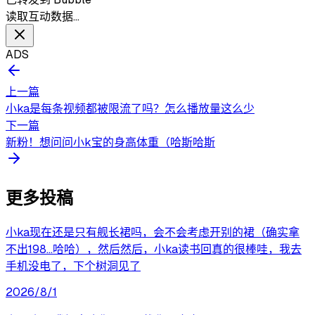
读取互动数据…
ADS
上一篇
小ka是每条视频都被限流了吗？怎么播放量这么少
下一篇
新粉！想问问小k宝的身高体重（哈斯哈斯
更多投稿
小ka现在还是只有舰长裙吗，会不会考虑开别的裙（确实拿
不出198…哈哈），然后然后，小ka读书回真的很棒哇，我去
手机没电了，下个树洞见了
2026/8/1