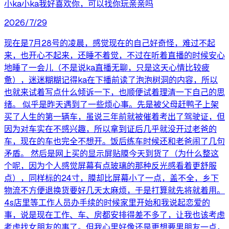
小ka小ka我好喜欢你，可以找你玩亲亲吗
2026/7/29
现在是7月28号的凌晨，感觉现在的自己好奇怪，难过不起
来，也开心不起来，还睡不着觉，不过在听着直播的时候安心
地睡了一会儿（不是说ka直播无聊，只是这天心情比较疲
惫），迷迷糊糊记得ka在下播前读了泡泡树洞的内容，所以
也就来试着写点什么倾诉一下，也顺便试着理清一下自己的思
绪。 似乎是昨天遇到了一些烦心事。先是被父母赶鸭子上架
买了人生的第一辆车，虽说三年前就被催着考出了驾驶证，但
因为对车实在不感兴趣，所以拿到证后几乎就没开过老爸的
车，现在的车也完全不想开。饭后练车时候还和老爸闹了几句
矛盾。 然后是网上买的显示屏贴膜今天到货了（为什么整这
个呢，因为个人感觉屏幕有点玻璃的那种反光感看着更舒服
点），同样标的24寸，膜却比屏幕小了一点，盖不全，乡下
物流不方便退换货要好几天太麻烦，于是打算就先将就着用。
4s店里等工作人员办手续的时候家里开始和我说起恋爱的
事，说是现在工作、车、房都安排得差不多了，让我也该考虑
考虑找女朋友的事了。但我心里好像还是更想要男朋友一点，