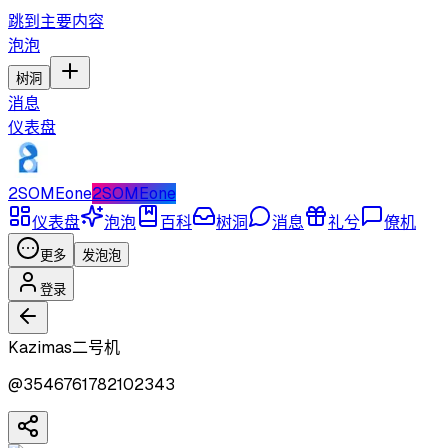
跳到主要内容
泡泡
树洞
消息
仪表盘
2SOMEone
2SOMEone
仪表盘
泡泡
百科
树洞
消息
礼兮
僚机
更多
发泡泡
登录
Kazimas二号机
@
3546761782102343