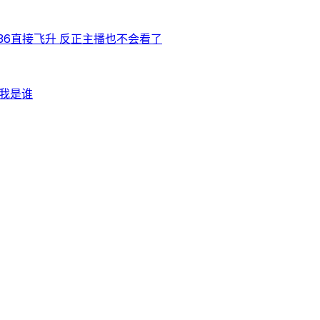
236直接飞升 反正主播也不会看了
猜我是谁