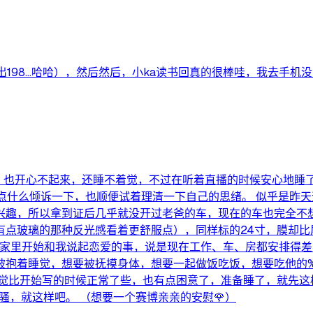
198…哈哈），然后然后，小ka读书回真的很棒哇，我去手机
，也开心不起来，还睡不着觉，不过在听着直播的时候安心地睡
点什么倾诉一下，也顺便试着理清一下自己的思绪。 似乎是昨
兴趣，所以拿到证后几乎就没开过老爸的车，现在的车也完全不想
有点玻璃的那种反光感看着更舒服点），同样标的24寸，膜却比
候家里开始和我说起恋爱的事，说是现在工作、车、房都安排得
抱着睡觉，想要被抚摸身体，想要一起做饭吃饭，想要吃他的%﹉!
感觉比开始写的时候正常了些，也有点困意了，准备睡了，就先这
骚，就这样吧。 （想要一个赛博亲亲的安慰🌹）