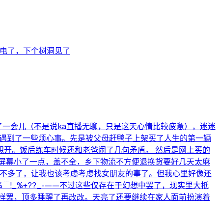
没电了，下个树洞见了
了一会儿（不是说ka直播无聊，只是这天心情比较疲惫），迷迷
天遇到了一些烦心事。先是被父母赶鸭子上架买了人生的第一辆
开。饭后练车时候还和老爸闹了几句矛盾。 然后是网上买的
屏幕小了一点，盖不全，乡下物流不方便退换货要好几天太麻
差不多了，让我也该考虑考虑找女朋友的事了。但我心里好像还
_%+??_-——不过这些仅存在于幻想中罢了，现实里大抵
样罢，顶多睡醒了再改改。天亮了还要继续在家人面前扮演着