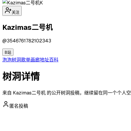
K
关注
Kazimas二号机
@
3546761782102343
B站
泡泡
树洞
歌单
画廊
地址
百科
树洞详情
来自 Kazimas二号机 的公开树洞投稿，继续留在同一个个
匿名投稿