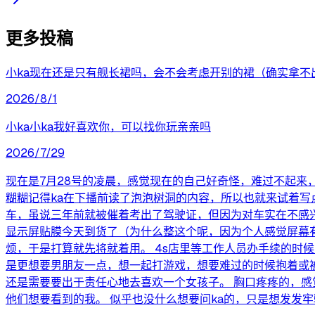
更多投稿
小ka现在还是只有舰长裙吗，会不会考虑开别的裙（确实拿不出
2026/8/1
小ka小ka我好喜欢你，可以找你玩亲亲吗
2026/7/29
现在是7月28号的凌晨，感觉现在的自己好奇怪，难过不起来
糊糊记得ka在下播前读了泡泡树洞的内容，所以也就来试着写
车，虽说三年前就被催着考出了驾驶证，但因为对车实在不感
显示屏贴膜今天到货了（为什么整这个呢，因为个人感觉屏幕
烦，于是打算就先将就着用。 4s店里等工作人员办手续的时
是更想要男朋友一点，想一起打游戏，想要难过的时候抱着或被
还是需要要出于责任心地去喜欢一个女孩子。 胸口疼疼的，
他们想要看到的我。 似乎也没什么想要问ka的，只是想发发牢