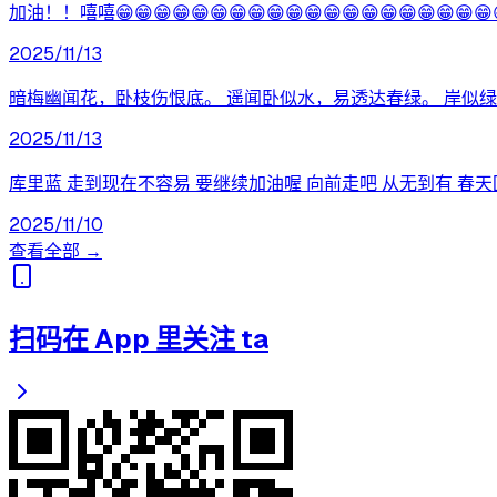
加油！！嘻嘻😁😁😁😁😁😁😁😁😁😁😁😁😁😁😁😁😁😁😁😁😁
2025/11/13
暗梅幽闻花，卧枝伤恨底。 遥闻卧似水，易透达春绿。 岸似
2025/11/13
库里蓝 走到现在不容易 要继续加油喔 向前走吧 从无到有 
2025/11/10
查看全部 →
扫码在 App 里关注 ta