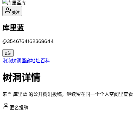
库
关注
库里蓝
@
3546764162369644
B站
泡泡
树洞
画廊
地址
百科
树洞详情
来自 库里蓝 的公开树洞投稿，继续留在同一个个人空间里查
匿名投稿