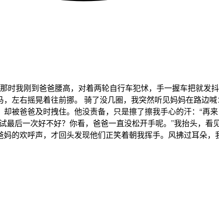
 那时我刚到爸爸腰高，对着两轮自行车犯怵，手一握车把就发抖
，左右摇晃着往前挪。 骑了没几圈，我突然听见妈妈在路边喊
却被爸爸及时拽住。他没责备，只是擦了擦我手心的汗：“再来
试最后一次好不好？你看，爸爸一直没松开手呢。”我抬头，看
爸妈的欢呼声，才回头发现他们正笑着朝我挥手。风拂过耳朵，我