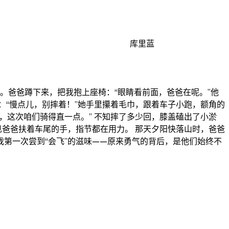
库里蓝
。爸爸蹲下来，把我抱上座椅：“眼睛看前面，爸爸在呢。”他
：“慢点儿，别摔着！”她手里攥着毛巾，跟着车子小跑，额角的
，这次咱们骑得直一点。” 不知摔了多少回，膝盖磕出了小淤
见爸爸扶着车尾的手，指节都在用力。 那天夕阳快落山时，爸爸
第一次尝到“会飞”的滋味——原来勇气的背后，是他们始终不