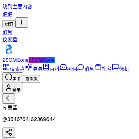
跳到主要内容
泡泡
树洞
消息
仪表盘
2SOMEone
2SOMEone
仪表盘
泡泡
百科
树洞
消息
礼兮
僚机
更多
发泡泡
登录
库里蓝
@
3546764162369644