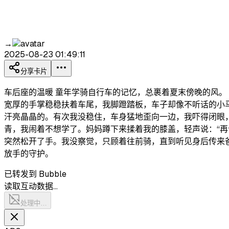
→
2025-08-23 01:49:11
分享卡片
车后座的温暖 童年学骑自行车的记忆，总裹着夏末傍晚的风。
宽厚的手掌稳稳扶着车尾，我脚蹬踏板，车子却像不听话的小马
汗亮晶晶的。有次我没稳住，车身猛地歪向一边，我吓得闭眼，
青，我闹着不想学了。妈妈蹲下来揉着我的膝盖，轻声说：“再
突然松开了手。我没察觉，只顾着往前骑，直到听见身后传来
放手的守护。
已转发到 Bubble
读取互动数据…
处理中…