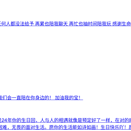
何人都没法给予 再累也陪我聊天 再忙也抽时间陪我玩 感谢生命..
我们会一直陪在你身边的！ 加油我的宝！
是24年你的生日回，人与人的相遇就像是预定好了一样，在对的时
难，无畏的面对生活。愿你的生活能如诗如画！生日快乐吖！愿你