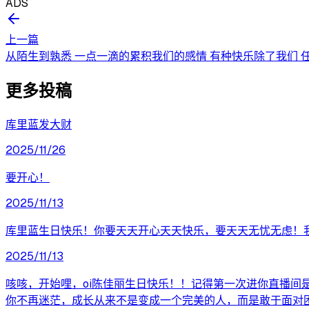
ADS
上一篇
从陌生到孰悉 一点一滴的累积我们的感情 有种快乐除了我们 任
更多投稿
库里蓝发大财
2025/11/26
要开心！
2025/11/13
库里蓝生日快乐！你要天天开心天天快乐，要天天无忧无虑！
2025/11/13
咳咳，开始哩，oi陈佳丽生日快乐！！记得第一次进你直播间
你不再迷茫，成长从来不是变成一个完美的人，而是敢于面对困