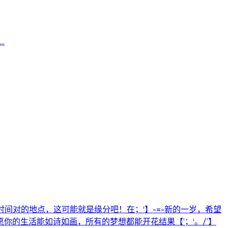
.
间对的地点，这可能就是缘分吧！在；‘】-=-新的一岁，希望
的生活能如诗如画，所有的梦想都能开花结果【’；‘。/’】