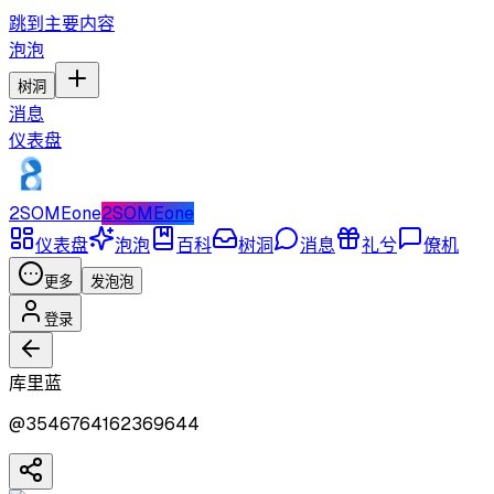
跳到主要内容
泡泡
树洞
消息
仪表盘
2SOMEone
2SOMEone
仪表盘
泡泡
百科
树洞
消息
礼兮
僚机
更多
发泡泡
登录
库里蓝
@
3546764162369644