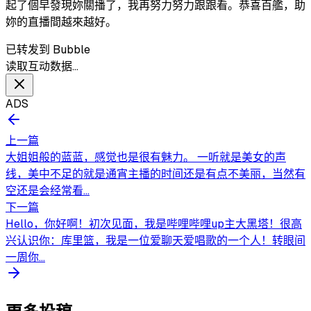
起了個早發現妳關播了，我再努力努力跟跟看。恭喜百艦，助
妳的直播間越來越好。
已转发到 Bubble
读取互动数据…
ADS
上一篇
大姐姐般的蓝蓝，感觉也是很有魅力。 一听就是美女的声
线，美中不足的就是通宵主播的时间还是有点不美丽，当然有
空还是会经常看...
下一篇
Hello，你好啊！初次见面，我是哔哩哔哩up主大黑塔！很高
兴认识你：库里篮，我是一位爱聊天爱唱歌的一个人！转眼间
一周你...