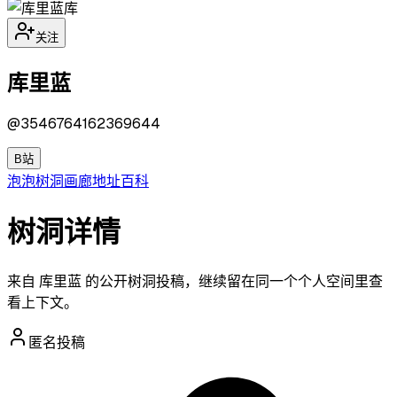
库
关注
库里蓝
@
3546764162369644
B站
泡泡
树洞
画廊
地址
百科
树洞详情
来自 库里蓝 的公开树洞投稿，继续留在同一个个人空间里查
看上下文。
匿名投稿