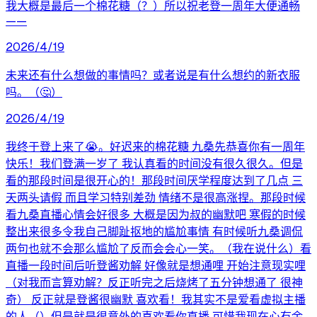
我大概是最后一个棉花糖（？）所以祝老登一周年大便通畅
——
2026/4/19
未来还有什么想做的事情吗？或者说是有什么想约的新衣服
吗。（🤔）
2026/4/19
我终于登上来了😭。好迟来的棉花糖 九桑先恭喜你有一周年
快乐！我们登满一岁了 我认真看的时间没有很久很久。但是
看的那段时间是很开心的！那段时间厌学程度达到了几点 三
天两头请假 而且学习特别差劲 情绪不是很高涨捏。那段时候
看九桑直播心情会好很多 大概是因为叔的幽默吧 寒假的时候
整出来很多令我自己脚趾抠地的尴尬事情 有时候听九桑调侃
两句也就不会那么尴尬了反而会会心一笑。（我在说什么）看
直播一段时间后听登酱劝解 好像就是想通哩 开始注意现实哩
（对我而言算劝解？反正听完之后烧烤了五分钟想通了 很神
奇） 反正就是登酱很幽默 喜欢看！我其实不是爱看虚拟主播
的人（）但是就是很意外的喜欢看你直播 可惜我现在心有余