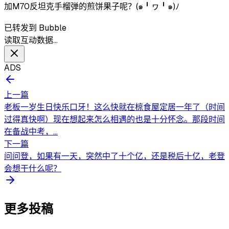
加M70反坦克手榴弹的煎饼果子呢？(๑╹ヮ╹๑)ﾉ
已转发到 Bubble
读取互动数据…
ADS
上一篇
老板一岁生日快乐口牙！这么快就在椋食屋定居一年了（时间
过得真快啊）现在想起来怎么相遇的也是十分怀念。那段时间
在备战中考，...
下一篇
问问登，如果有一天，突然中了十个亿，还是税后十亿，老登
会想干什么呢？
更多投稿