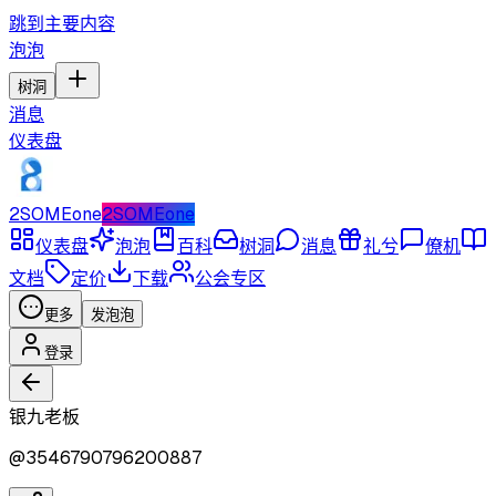
跳到主要内容
泡泡
树洞
消息
仪表盘
2SOMEone
2SOMEone
仪表盘
泡泡
百科
树洞
消息
礼兮
僚机
文档
定价
下载
公会专区
更多
发泡泡
登录
银九老板
@
3546790796200887