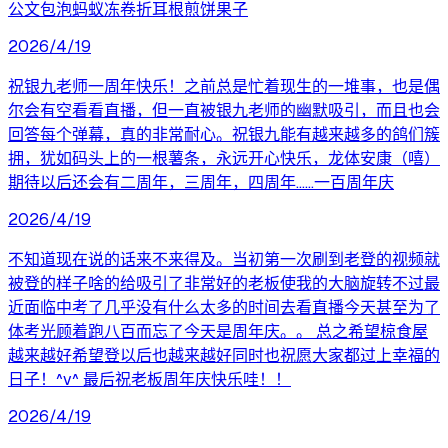
公文包泡蚂蚁冻卷折耳根煎饼果子
2026/4/19
祝银九老师一周年快乐！之前总是忙着现生的一堆事，也是偶
尔会有空看看直播，但一直被银九老师的幽默吸引，而且也会
回答每个弹幕，真的非常耐心。祝银九能有越来越多的鸽们簇
拥，犹如码头上的一根薯条，永远开心快乐，龙体安康（嘻）
期待以后还会有二周年，三周年，四周年……一百周年庆
2026/4/19
不知道现在说的话来不来得及。当初第一次刷到老登的视频就
被登的样子啥的给吸引了非常好的老板使我的大脑旋转不过最
近面临中考了几乎没有什么太多的时间去看直播今天甚至为了
体考光顾着跑八百而忘了今天是周年庆。。 总之希望椋食屋
越来越好希望登以后也越来越好同时也祝愿大家都过上幸福的
日子！^v^ 最后祝老板周年庆快乐哇！！
2026/4/19