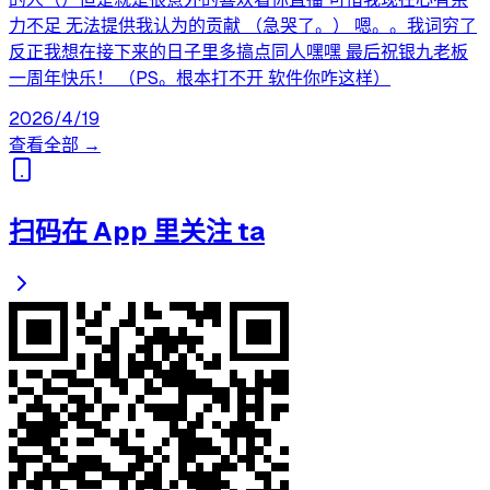
力不足 无法提供我认为的贡献 （急哭了。） 嗯。。我词穷了
反正我想在接下来的日子里多搞点同人嘿嘿 最后祝银九老板
一周年快乐！ （PS。根本打不开 软件你咋这样）
2026/4/19
查看全部 →
扫码在 App 里关注 ta