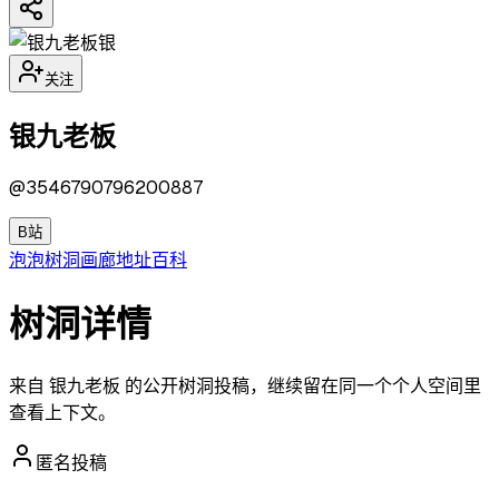
银
关注
银九老板
@
3546790796200887
B站
泡泡
树洞
画廊
地址
百科
树洞详情
来自 银九老板 的公开树洞投稿，继续留在同一个个人空间里
查看上下文。
匿名投稿