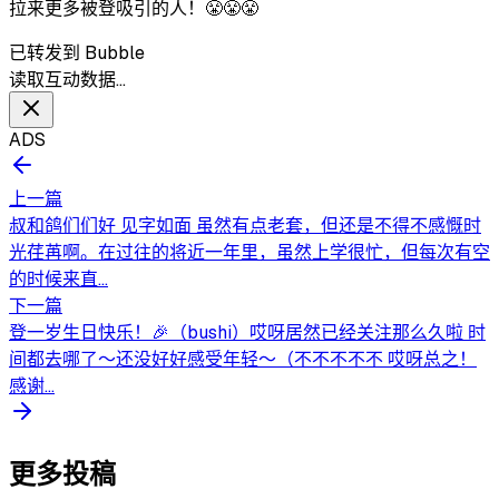
拉来更多被登吸引的人！😤😤😤
已转发到 Bubble
读取互动数据…
ADS
上一篇
叔和鸽们们好 见字如面 虽然有点老套，但还是不得不感慨时
光荏苒啊。在过往的将近一年里，虽然上学很忙，但每次有空
的时候来直...
下一篇
登一岁生日快乐！🎉（bushi）哎呀居然已经关注那么久啦 时
间都去哪了～还没好好感受年轻～（不不不不不 哎呀总之！
感谢...
更多投稿