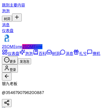
跳到主要内容
泡泡
树洞
消息
仪表盘
2SOMEone
2SOMEone
仪表盘
泡泡
百科
树洞
消息
礼兮
僚机
更多
发泡泡
登录
银九老板
@
3546790796200887