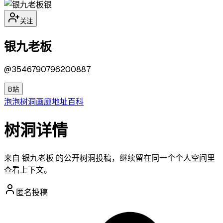
银
关注
银九老板
@
3546790796200887
B站
泡泡
树洞
画廊
地址
百科
树洞详情
来自 银九老板 的公开树洞投稿，继续留在同一个个人空间里
查看上下文。
匿名投稿