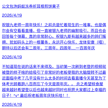
公文包泡蚂蚁冻卷折耳根煎饼果子
2026/4/19
祝银九老师一周年快乐！之前总是忙着现生的一堆事，也是偶
尔会有空看看直播，但一直被银九老师的幽默吸引，而且也会
回答每个弹幕，真的非常耐心。祝银九能有越来越多的鸽们簇
拥，犹如码头上的一根薯条，永远开心快乐，龙体安康（嘻）
期待以后还会有二周年，三周年，四周年……一百周年庆
2026/4/19
不知道现在说的话来不来得及。当初第一次刷到老登的视频就
被登的样子啥的给吸引了非常好的老板使我的大脑旋转不过最
近面临中考了几乎没有什么太多的时间去看直播今天甚至为了
体考光顾着跑八百而忘了今天是周年庆。。 总之希望椋食屋
越来越好希望登以后也越来越好同时也祝愿大家都过上幸福的
日子！^v^ 最后祝老板周年庆快乐哇！！
2026/4/19