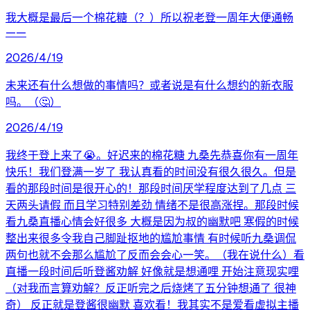
我大概是最后一个棉花糖（？）所以祝老登一周年大便通畅
——
2026/4/19
未来还有什么想做的事情吗？或者说是有什么想约的新衣服
吗。（🤔）
2026/4/19
我终于登上来了😭。好迟来的棉花糖 九桑先恭喜你有一周年
快乐！我们登满一岁了 我认真看的时间没有很久很久。但是
看的那段时间是很开心的！那段时间厌学程度达到了几点 三
天两头请假 而且学习特别差劲 情绪不是很高涨捏。那段时候
看九桑直播心情会好很多 大概是因为叔的幽默吧 寒假的时候
整出来很多令我自己脚趾抠地的尴尬事情 有时候听九桑调侃
两句也就不会那么尴尬了反而会会心一笑。（我在说什么）看
直播一段时间后听登酱劝解 好像就是想通哩 开始注意现实哩
（对我而言算劝解？反正听完之后烧烤了五分钟想通了 很神
奇） 反正就是登酱很幽默 喜欢看！我其实不是爱看虚拟主播