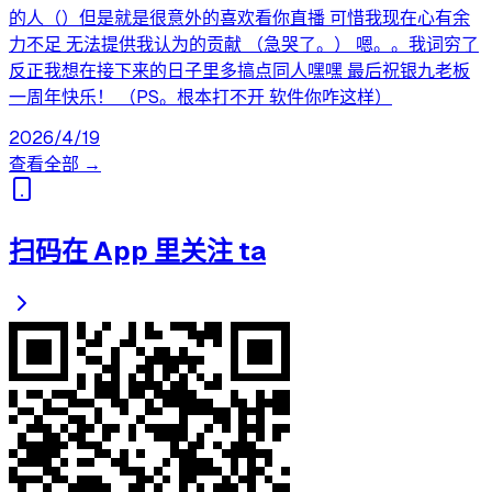
的人（）但是就是很意外的喜欢看你直播 可惜我现在心有余
力不足 无法提供我认为的贡献 （急哭了。） 嗯。。我词穷了
反正我想在接下来的日子里多搞点同人嘿嘿 最后祝银九老板
一周年快乐！ （PS。根本打不开 软件你咋这样）
2026/4/19
查看全部 →
扫码在 App 里关注 ta