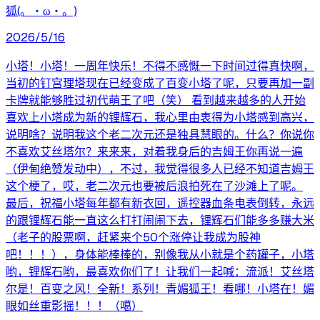
狐(。・ω・。)
2026/5/16
小塔！小塔！一周年快乐！不得不感慨一下时间过得真快啊，
当初的钉宫理塔现在已经变成了百变小塔了呢，只要再加一副
卡牌就能够胜过初代萌王了吧（笑） 看到越来越多的人开始
喜欢上小塔成为新的锂辉石，我心里由衷得为小塔感到高兴，
说明啥？说明我这个老二次元还是独具慧眼的。什么？你说你
不喜欢艾丝塔尔？来来来，对着我身后的吉姆王你再说一遍
（伊甸绝赞发动中），不过，我觉得很多人已经不知道吉姆王
这个梗了，哎，老二次元也要被后浪拍死在了沙滩上了呢。
最后，祝福小塔每年都有新衣回，遥控器血条电表倒转，永远
的跟锂辉石能一直这么打打闹闹下去，锂辉石们能多多赚大米
（老子的股票啊，赶紧来个50个涨停让我成为股神
吧！！！），身体能棒棒的，别像我从小就是个药罐子，小塔
哟，锂辉石哟，最喜欢你们了！让我们一起喊：流派！艾丝塔
尔是！百变之风！全新！系列！青媚狐王！看哪！小塔在！媚
眼如丝重影摇！！！（噶）