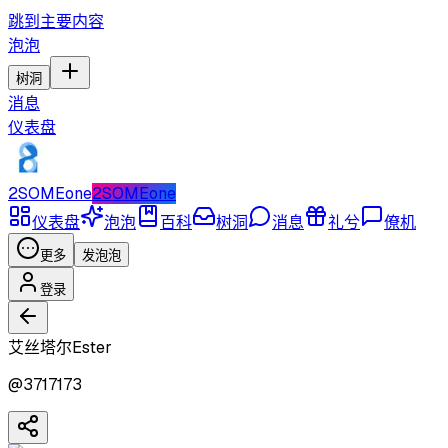
跳到主要内容
泡泡
树洞
消息
仪表盘
2SOMEone
2SOMEone
仪表盘
泡泡
百科
树洞
消息
礼兮
僚机
更多
发泡泡
登录
艾丝塔尔Ester
@
3717173