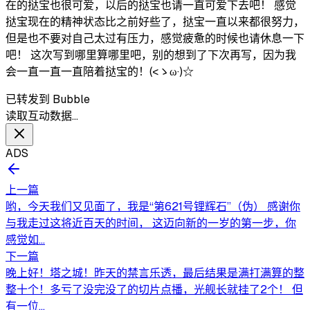
在的挞宝也很可爱，以后的挞宝也请一直可爱下去吧！ 感觉
挞宝现在的精神状态比之前好些了，挞宝一直以来都很努力，
但是也不要对自己太过有压力，感觉疲惫的时候也请休息一下
吧！ 这次写到哪里算哪里吧，别的想到了下次再写，因为我
会一直一直一直陪着挞宝的！(<ゝω·)☆
已转发到 Bubble
读取互动数据…
ADS
上一篇
哟，今天我们又见面了，我是“第621号锂辉石”（伪） 感谢你
与我走过这将近百天的时间， 这迈向新的一岁的第一步，你
感觉如...
下一篇
晚上好！塔之城！昨天的禁言乐透，最后结果是满打满算的整
整十个！多亏了没完没了的切片点播，光舰长就挂了2个！ 但
有一位...