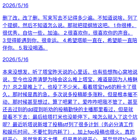
2026/5/16
删了改，改了删，写来写去不记得多少遍。不知道说啥，列了
个提纲，然后不知道怎么说。那就把提纲放这吧。 1.你很棒，
很优秀，自信一些，加油。 2.很喜欢你，很喜欢你的声音。
3.觉得能遇到你，很幸运。 4.希望塔能一直在，希望能一直陪
伴你。 5.我没喝酒。
2026/5/16
本来没想发，听了塔宝昨天说的心里话，也有些想掏心窝地说
说，至今也没弄清楚为啥会这么推上塔宝，难道是因为人格魅
力？总之是推上了，也投了不少米，看着塔宝1w6的粉卡了很
久，那时候是真的急，多次说多投稿能多涨粉，但是根本催不
动，那时候甚至想过，算了吧累了，爱咋咋吧我不管了，甚至
还去过别的dd提到听劝的投稿勤快的主播那里看过，但是就
是看不下去；最后给塔打米也没能停下，唉怎么就入了这个坑
呢？最近听塔说新增了投稿stf列了很多计划（务必分清工作
和娱乐时间，不要忙到内耗了），加上fgo投稿也很火，真的
挺开心，虽然我看不太懂，但是真的很开心，甚至觉得10w粉