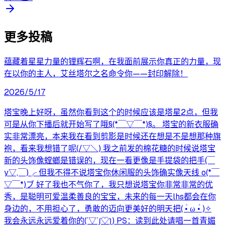
更多投稿
蕴藏着星星力量的锂辉石啊，在我面前展示你真正的力量，现
在以你的主人，艾丝塔尔之名命令你——封印解除！
2026/5/17
塔宝晚上好呀，虽然你看到这个的时候应该是塔星2点，但我
可是从你下播后就开始写了哦§(*￣▽￣*)§。 塔宝的新衣服确
实非常漂亮，本来我在看到剪影是时候还在想是不是想那种旗
袍，看来我想错了呢(/▽＼) 我之前发的棉花糖的时候说塔宝
新的头饰像螳螂是错误的，现在一看更像是手提袋的把手(￣
y▽,￣)╭ 但我不得不说塔宝你休闲服的头饰确实像天线 o(*￣
▽￣*)ブ 好了我也不气你了，我只想说塔宝你非常非常的优
秀，是聪明可爱温柔善良的宝宝，未来的每一天lhs都会在你
身边的，不用担心了，勇敢的迈向更美好的明天把( •̀ ω •́ )✧
我会永远永远爱着你的(´▽`ʃ♡ƪ) PS：读到此处请唱一首青媚