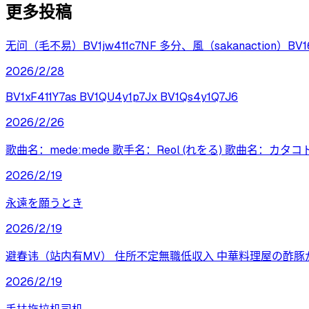
更多投稿
无问（毛不易）BV1jw411c7NF 多分、風（sakanaction）BV16o4
2026/2/28
BV1xF411Y7as BV1QU4y1p7Jx BV1Qs4y1Q7J6
2026/2/26
歌曲名：mede:mede 歌手名：Reol (れをる) 歌曲名：カタ
2026/2/19
永遠を願うとき
2026/2/19
避春讳（站内有MV） 住所不定無職低収入 中華料理屋の酢豚
2026/2/19