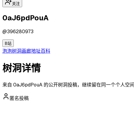
关注
0aJ6pdPouA
@
396280973
B站
泡泡
树洞
画廊
地址
百科
树洞详情
来自 0aJ6pdPouA 的公开树洞投稿，继续留在同一个个人
匿名投稿