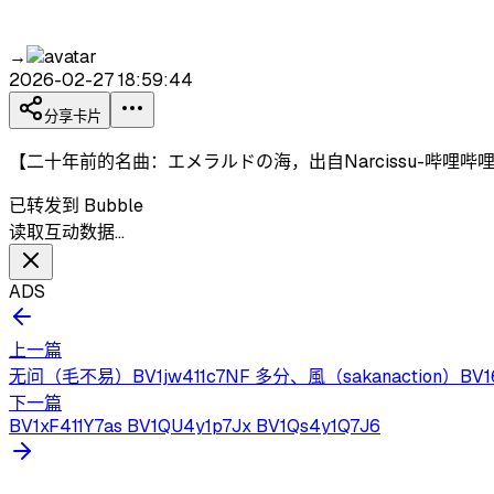
→
2026-02-27 18:59:44
分享卡片
【二十年前的名曲：エメラルドの海，出自Narcissu-哔哩哔哩】 http
已转发到 Bubble
读取互动数据…
ADS
上一篇
无问（毛不易）BV1jw411c7NF 多分、風（sakanaction）BV16o4y
下一篇
BV1xF411Y7as BV1QU4y1p7Jx BV1Qs4y1Q7J6