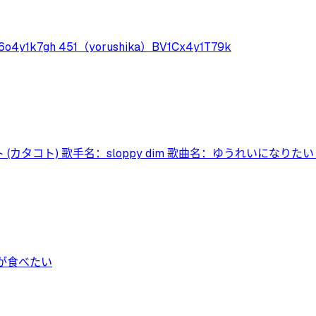
y1k7gh 451（yorushika）BV1Cx4y1T79k
コト (カタコト) 歌手名：sloppy dim 歌曲名：ゆうれいになり
が食べたい