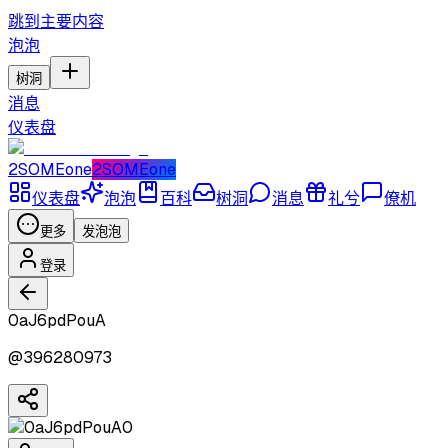
跳到主要内容
泡泡
树洞
消息
仪表盘
2SOMEone
2SOMEone
仪表盘
泡泡
百科
树洞
消息
礼兮
僚机
更多
发泡泡
登录
0aJ6pdPouA
@
396280973
0