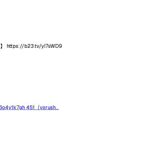
s://b23.tv/yI7sWD9
1k7gh 451（yorush...