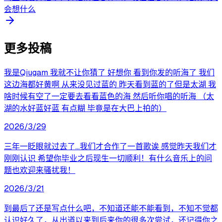
会想什么
更多投稿
我是Qiugam 我就不让你猜了 好想你 看到你发的听海了 我们
这边海都好黄啊 从来没见过蓝的 昨天看到蓝的了但是太湖 我
啥时候有空了一定要去看看蓝色的海 然后听你唱的听海 （太
湖的水好蓝好蓝 有点糊 毕竟是在大巴上拍的）
2026/3/29
三年一眨眼就过去了…我们才合作了一首歌诶 感觉昨天我们才
刚刚认识 希望你毕业之后现生一切顺利！有什么音乐上的问
题也欢迎来骚扰我！
2026/3/21
到最后了还是写点什么吧，不知道还能不能看到，不知不觉都
认识好久了，从出道以来到后来你的很多次尝试，还记得你之