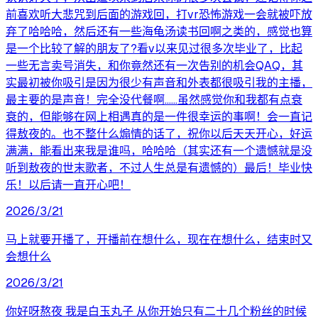
前喜欢听大悲咒到后面的游戏回，打vr恐怖游戏一会就被吓放
弃了哈哈哈，然后还有一些海龟汤读书回啊之类的，感觉也算
是一个比较了解的朋友了?看v以来见过很多次毕业了，比起
一些无言卖号消失，和你竟然还有一次告别的机会QAQ，其
实最初被你吸引是因为很少有声音和外表都很吸引我的主播，
最主要的是声音！完全没代餐啊……虽然感觉你和我都有点衰
衰的，但能够在网上相遇真的是一件很幸运的事啊！会一直记
得敖夜的。也不整什么煽情的话了，祝你以后天天开心，好运
满满，能看出来我是谁吗，哈哈哈（其实还有一个遗憾就是没
听到敖夜的世末歌者，不过人生总是有遗憾的）最后！毕业快
乐！以后请一直开心吧！
2026/3/21
马上就要开播了，开播前在想什么，现在在想什么，结束时又
会想什么
2026/3/21
你好呀熬夜 我是白玉丸子 从你开始只有二十几个粉丝的时候