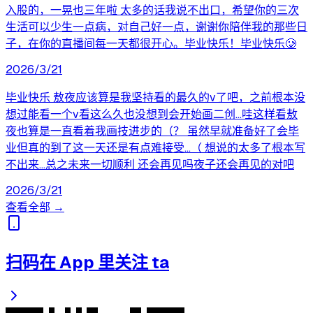
入股的，一晃也三年啦 太多的话我说不出口，希望你的三次
生活可以少生一点病，对自己好一点，谢谢你陪伴我的那些日
子，在你的直播间每一天都很开心。毕业快乐！毕业快乐🥲
2026/3/21
毕业快乐 敖夜应该算是我坚持看的最久的v了吧，之前根本没
想过能看一个v看这么久也没想到会开始画二创…哇这样看敖
夜也算是一直看着我画技进步的（？ 虽然早就准备好了会毕
业但真的到了这一天还是有点难接受…（ 想说的太多了根本写
不出来…总之未来一切顺利 还会再见吗夜子还会再见的对吧
2026/3/21
查看全部 →
扫码在 App 里关注 ta