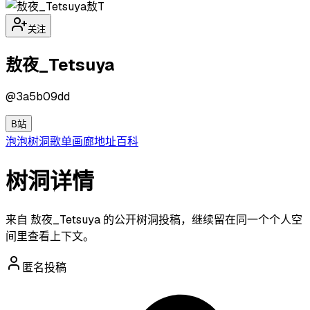
敖T
关注
敖夜_Tetsuya
@
3a5b09dd
B站
泡泡
树洞
歌单
画廊
地址
百科
树洞详情
来自 敖夜_Tetsuya 的公开树洞投稿，继续留在同一个个人空
间里查看上下文。
匿名投稿