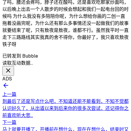
了吗，腰还会疼吗，脖子还在酸吗，还是喜欢吃那家炒面吗，
以后晚上出去一个人散步的时候会想起和我们一起电台回的时
候吗 为什么我没有多陪陪你呢，为什么想给你画的二创一直
拖着没画完呢，为什么还有那么多事情还没一起做我们的故事
就要结束了呢，只有敖夜是敖夜，谁都不行。虽然我平时一直
走下三路路线其实我真的舍不得你，你最好了，我只喜欢敖夜
铁子呀
已转发到 Bubble
读取互动数据…
ADS
上一篇
到最后了还是写点什么吧，不知道还能不能看到，不知不觉都
认识好久了，从出道以来到后来你的很多次尝试，还记得你之
前喜欢听大悲...
下一篇
马上就要开播了，开播前在想什么，现在在想什么，结束时又