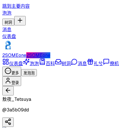
跳到主要内容
泡泡
树洞
消息
仪表盘
2SOMEone
2SOMEone
仪表盘
泡泡
百科
树洞
消息
礼兮
僚机
更多
发泡泡
登录
敖夜_Tetsuya
@
3a5b09dd