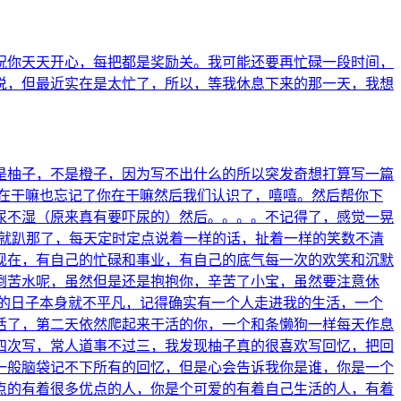
祝你天天开心，每把都是奖励关。我可能还要再忙碌一段时间，
说，但最近实在是太忙了，所以，等我休息下来的那一天，我想
是柚子，不是橙子，因为写不出什么的所以突发奇想打算写一篇
在干嘛也忘记了你在干嘛然后我们认识了，嘻嘻。然后帮你下
尿不湿（原来真有要吓尿的）然后。。。。不记得了，感觉一晃
样就趴那了，每天定时定点说着一样的话，扯着一样的笑数不清
现在，有自己的忙碌和事业，有自己的底气每一次的欢笑和沉默
倒苦水呢，虽然但是还是抱抱你，辛苦了小宝，虽然要注意休
的日子本身就不平凡，记得确实有一个人走进我的生活，一个
活了，第二天依然爬起来干活的你，一个和条懒狗一样每天作息
四次写，常人道事不过三，我发现柚子真的很喜欢写回忆，把回
一般脑袋记不下所有的回忆，但是心会告诉我你是谁，你是一个
点的有着很多优点的人，你是个可爱的有着自己生活的人，有着