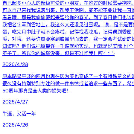
自己超多小心思的超级可爱的小朋友，在难过的时候需要抱抱
可以自己来找我说滚出来，帮我干活啊。能不能不要让我一直
看看哦，那是我偷偷藏起来留给你的春光，到了春日他们也该
我把名字写到雪地上，我这么大还没见过雪呢。 诶，是不是
蛋，吃完月中肚子就不会疼啦，记得找我吃瓜，记得遇到委屈
哦，对哦，还要许愿要塞到胶囊里面去的，我一定会考试研的
知道吗？他们说把愿望许一千遍就能实现，也就是说实际上1
茧子了，所以你的城堡没来，但是不准怪我！哼╯^╰
2026/4/28
原本略显平淡的四月份现在因为芙也变成了一个有特殊意义的
很久没有特别特别专注的做一件事情或者追求一些东西了，希
50周年那真是全人类的损失吧！
2026/4/27
牛逼，又活一年
2026/4/26