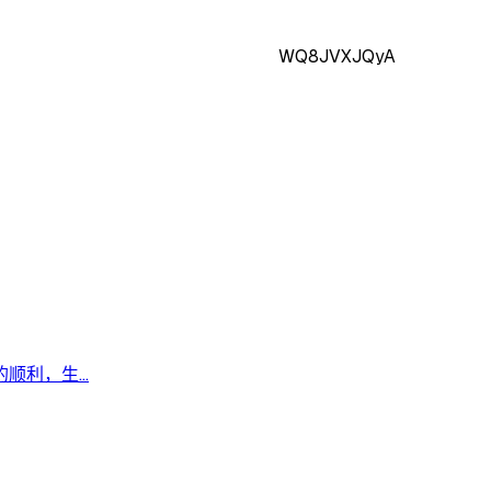
WQ8JVXJQyA
利，生...