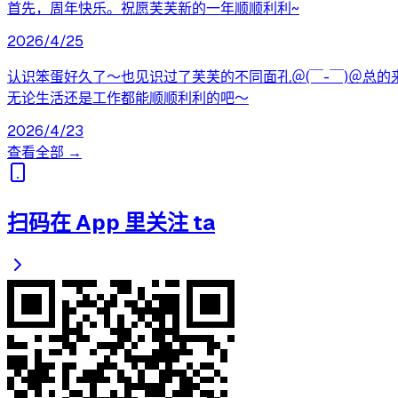
首先，周年快乐。祝愿芙芙新的一年顺顺利利~
2026/4/25
认识笨蛋好久了～也见识过了芙芙的不同面孔＠(￣-￣)＠总
无论生活还是工作都能顺顺利利的吧～
2026/4/23
查看全部 →
扫码在 App 里关注 ta