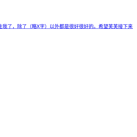
住我了，除了（略X字）以外都是很好很好的。希望芙芙接下来