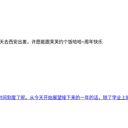
外夏天去西安出差，许愿能跟芙芙约个饭哈哈~周年快乐
间刻度了呢。从今天开始展望接下来的一年的话，除了学业上的顺