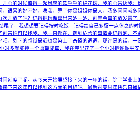
，开心的时候值得一起风享的软乎乎的棉花球，我的心告诉我：你
问，很累的好不好，噗嗤，算了你是姐姐你最大，我多问问就多
再次开放了吧？记得把玩偶拿出来晒一晒，别等会真的放发霉了
要结尾了，我想想要记得按时吃饭，记得给自己多留一点休息的时
了别害怕可以找我，我一直都在，遇到危险的事情要记得泡，不
好吧，剩下的感觉最近也是染上了奇怪的调调，那许愿的话，一
个小时多就能换一个愿望成真，我在寺里花了一个小时把许你平
时间刻度了呢。从今天开始展望接下来的一年的话，除了学业上
望接下来这年可以找到这方面的目标吧。最后祝芙周年快乐直播