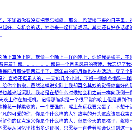
了，不知道你有没有把我忘掉嘞。那么，希望接下来的日子里，
来越好，有机会的话，抽空来一起打游戏呀。其实还有好多话想
。
这晚上真晚上啊，就像一个晚上一样的晚上，你好我是橘子，不
往昔来着？那。。。。。。那是一个月黑风高的夜晚，我忘记了我
等等四月那快要两年半了，两年前的四月你也在办活动，穿了个
？ 直播还挺累人的，一天10几个小时，下班一躺像条懒狗一
，给你个抱抱，虽然这样说实际上我却莫名其妙的觉得你蛮好的
然也越来越沉默，我老是在想什么时候她会和之前一样向我倒一
那天晚上你在加班机，记得那确实是一个很平常的晚上但是遇到你
像棉花一样柔软的，一个要强的，嘴上永远我要完蛋了，不想干
平凡的可爱的你，你是个什么样的人？故事的开头这应该是我第
拆解你的优点定义你是个什么样的人，但是今天的是橘子，浆糊
不需要从回忆里找出多少证据，只需要一直看着就会认识到这一