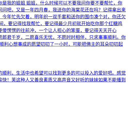
是我的姐姐 姐姐，什么时候可以不要我问你要不要帮忙，你
问问吧，又是一年四月春，我送你的海棠花还在吗？记得拿出来
。今年忙先欠着，明年织一双手套和送你的围巾凑个对，你还欠
间，要记得找我帮忙，要记得最少月初就开始吃你那个红糖鸡
要傻愣愣的往前冲，一个让人担心的笨蛋，要记得天天开心
愿郎君千岁，二愿喜乐无忧，不愿时时相伴，只求事事顺利。你
安顺利心想事成的愿望叨叨了一小时，可能把佛主的耳朵叨叨起
的顺利，生活中也希望可以找到更多的可以投入的爱好吧。感觉
愉快！芙这种人又善良素质又高声音又好听的妹妹如果不能播到