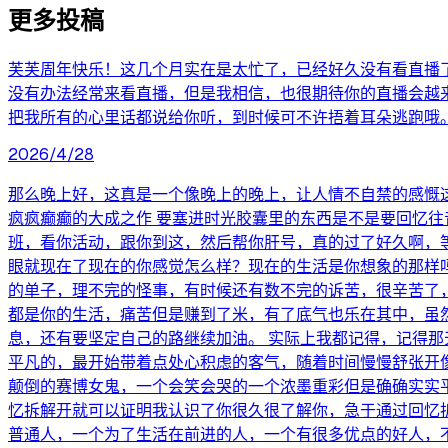
更多投稿
芙芙周年快乐！这几个月实在是太忙了，已经好久没有看直播
没有办法经常来看直播，但是我相信，也很期待你的直播会越
把我所有的心里话都说给你听，到时候可不许捂着耳朵逃跑哦
2026/4/28
那么晚上好，这真是一个像晚上的晚上，让人情不自禁的感慨
疯疯癫癫的大成之作 要塞进时光胶囊里的东西是不是要回忆
班，看你活动，跟你到这，然后帮你肝号，真的过了好久啊，
眼就现在了现在的你感觉怎么样？现在的生活是你想象的那样吗
的单子，理不完的怪事，有时候还有数不完的诉苦，很辛苦了
都是你的生活，痛苦但是赚到了米，有了底气也乐在其中，虽
息，还有要坚定自己的路继续加油。 实际上我都记得，记得
平凡的，最开始带着点处心积虑的客气，随着时间慢慢舒张开
颠倒的赛博女鬼，一个会笑会哭的一个浓墨重彩但是确确实实
忆拆解开就可以证明我认识了你很久很了解你，急于通过回忆
普通人，一个为了生活在前进的人，一个有很多优点的好人，