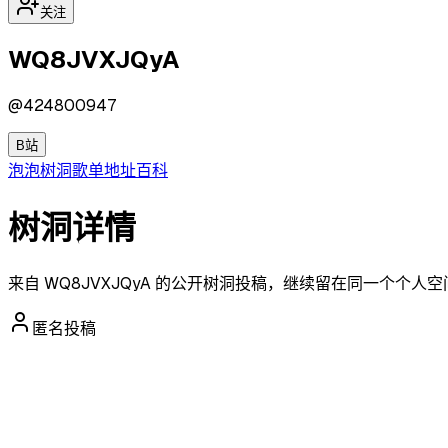
关注
WQ8JVXJQyA
@
424800947
B站
泡泡
树洞
歌单
地址
百科
树洞详情
来自 WQ8JVXJQyA 的公开树洞投稿，继续留在同一个个人
匿名投稿