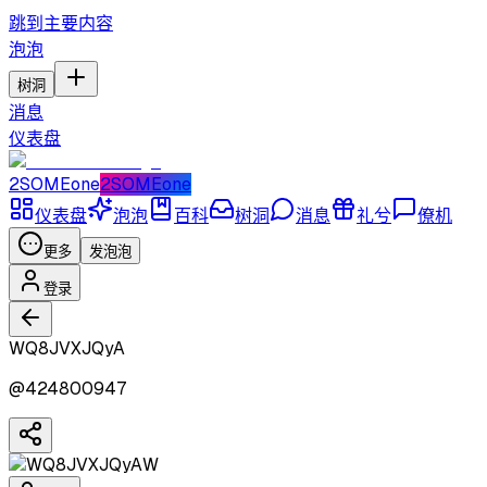
跳到主要内容
泡泡
树洞
消息
仪表盘
2SOMEone
2SOMEone
仪表盘
泡泡
百科
树洞
消息
礼兮
僚机
更多
发泡泡
登录
WQ8JVXJQyA
@
424800947
W