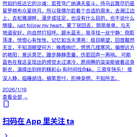
然如约抵达它的沙滩；若苍穹广纳满天星斗，待乌云散尽仍是
星罗棋布众星拱月。所以我偶尔趁着个合适的周末，去湘江边
上，去松雅湖畔，漫步或驻足，也没有什么目的，也不说什么
情操，just follow my heart，累了就回去，简简单单，与天
地道安好，向自然打招呼。碧水蓝天，我寻找一丝宁静：倒影
荡漾，恍惚心有怅怅，记忆如当天漂亮；极目眺望，回首黯然
无言，不知泪眼望何方；晚霞绚烂，悠悠几缕寒风，偏想远方
的艳阳；景远意茫，踱步静静思量，仿若回声一再响。 可能
蓝色在我这呈现出的感觉太过清冷，愿闹腾的柒柒能披着这身
新衣，演绎出别样的精彩👍 有时间找你🎱，三周年快乐！ 夜
深人静，临睡胡诌，搁笔思忖，形神渐惘，不知所言。
2026/1/19
查看全部 →
扫码在 App 里关注 ta