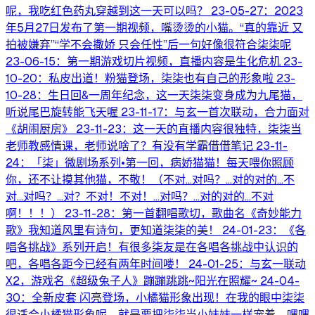
呢，我吃红色药丸穿越到这一天可以吗？ 23-05-27：2023
年5月27日发布了第一期视频，嘴烫烫的小猫。“真的靠近 又
拍被嫌弃”“学不会撒娇 只会任性”后一句好像很符合柒柒呢
23-06-15：第一期游戏切片视频，直播内容是生化危机 23-
10-20：私皮出道！粉猫登场，柒柒也有自己的形象啦 23-
10-28：生日回&一周年纪念，这一天柒柒变身成为九尾猫，
听说尾巴旋转能飞天喔 23-11-17：与玄一首次联动，合力面对
《胡闹厨房》 23-11-23：这一天的直播内容很独特，柒柒当
老师教感情课，老师说啥了？有没有学霸借借笔记 23-11-
24：「柒」微剧场系列•第一回，病娇猫猫！每天喂你照顾
你，还不让摸其他猫，不敬！（不对...对吗？...对的对的...不
对...对吗？...对？不对！不对！...对吗？...对的对的...不对
啊！！！） 23-11-28：第一首翻唱歌切，歌曲名《奇妙能力
歌》我知道风里有诗句，更知道柒柒的美！ 24-01-23：《各
唱各挑战》系列开启！有很多柒友是在各唱各挑战中认识的
吧，各唱各距今已经有两年时间喽！ 24-01-25：与玄一联动
X2，游戏名《超级兔子人》蹦蹦跳跳~阳光在照耀~ 24-04-
30：全新皮套 闪亮登场，小橘猫形象出现！在我的眼中柒柒
很适合小橘猫形象呢，就是要把柒柒当小妹妹一样宠着，嘿嘿