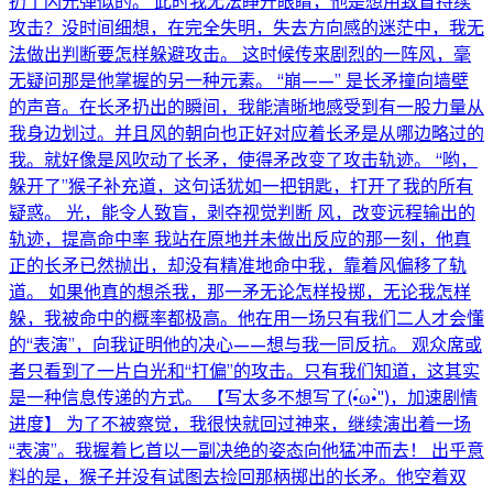
扔了闪光弹似的。 此时我无法睁开眼睛，他是想用致盲持续
攻击？没时间细想，在完全失明，失去方向感的迷茫中，我无
法做出判断要怎样躲避攻击。 这时候传来剧烈的一阵风，毫
无疑问那是他掌握的另一种元素。 “崩——” 是长矛撞向墙壁
的声音。在长矛扔出的瞬间，我能清晰地感受到有一股力量从
我身边划过。并且风的朝向也正好对应着长矛是从哪边略过的
我。就好像是风吹动了长矛，使得矛改变了攻击轨迹。 “哟，
躲开了”猴子补充道，这句话犹如一把钥匙，打开了我的所有
疑惑。 光，能令人致盲，剥夺视觉判断 风，改变远程输出的
轨迹，提高命中率 我站在原地并未做出反应的那一刻，他真
正的长矛已然抛出，却没有精准地命中我，靠着风偏移了轨
道。 如果他真的想杀我，那一矛无论怎样投掷，无论我怎样
躲，我被命中的概率都极高。他在用一场只有我们二人才会懂
的“表演”，向我证明他的决心——想与我一同反抗。 观众席或
者只看到了一片白光和“打偏”的攻击。只有我们知道，这其实
是一种信息传递的方式。 【写太多不想写了(•́ω•̀'')，加速剧情
进度】 为了不被察觉，我很快就回过神来，继续演出着一场
“表演”。我握着匕首以一副决绝的姿态向他猛冲而去！ 出乎意
料的是，猴子并没有试图去捡回那柄掷出的长矛。他空着双