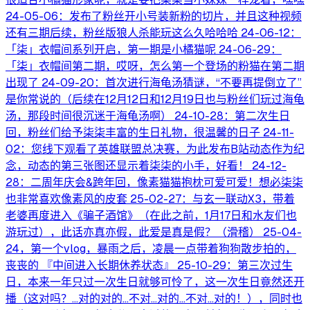
24-05-06：发布了粉丝开小号装新粉的切片，并且这种视频
还有三期后续，粉丝版狼人杀能玩这么久哈哈哈 24-06-12：
「柒」衣帽间系列开启，第一期是小橘猫呢 24-06-29：
「柒」衣帽间第二期，哎呀，怎么第一个登场的粉猫在第二期
出现了 24-09-20：首次进行海龟汤猜谜，“不要再提倒立了”
是你常说的（后续在12月12日和12月19日也与粉丝们玩过海龟
汤，那段时间很沉迷于海龟汤啊） 24-10-28：第二次生日
回，粉丝们给予柒柒丰富的生日礼物，很温馨的日子 24-11-
02：您线下观看了英雄联盟总决赛，为此发布B站动态作为纪
念，动态的第三张图还显示着柒柒的小手，好看！ 24-12-
28：二周年庆会&跨年回，像素猫猫抱枕可爱可爱！想必柒柒
也非常喜欢像素风的皮套 25-02-27：与玄一联动X3，带着
老婆再度进入《骗子酒馆》（在此之前，1月17日和水友们也
游玩过），此话亦真亦假，此爱是真是假？（滑稽） 25-04-
24，第一个vlog，暴雨之后，凌晨一点带着狗狗散步拍的，
丧丧的 『中间进入长期休养状态』 25-10-29：第三次过生
日，本来一年只过一次生日就够可怜了，这一次生日竟然还开
播（这对吗？...对的对的...不对...对的...不对...对的！），同时也