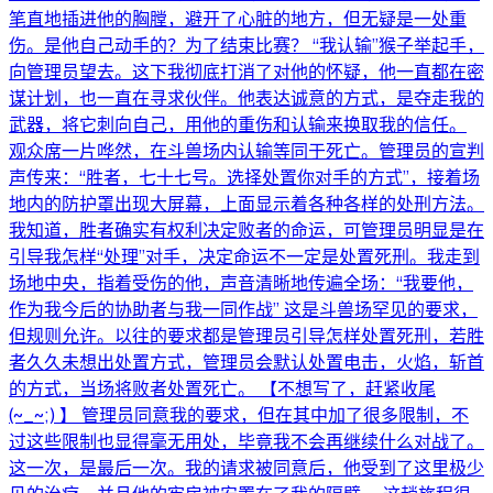
笔直地插进他的胸膛，避开了心脏的地方，但无疑是一处重
伤。是他自己动手的？为了结束比赛？ “我认输”猴子举起手，
向管理员望去。这下我彻底打消了对他的怀疑，他一直都在密
谋计划，也一直在寻求伙伴。他表达诚意的方式，是夺走我的
武器，将它刺向自己，用他的重伤和认输来换取我的信任。
观众席一片哗然，在斗兽场内认输等同于死亡。管理员的宣判
声传来：“胜者，七十七号。选择处置你对手的方式”，接着场
地内的防护罩出现大屏幕，上面显示着各种各样的处刑方法。
我知道，胜者确实有权利决定败者的命运，可管理员明显是在
引导我怎样“处理”对手，决定命运不一定是处置死刑。我走到
场地中央，指着受伤的他，声音清晰地传遍全场：“我要他，
作为我今后的协助者与我一同作战” 这是斗兽场罕见的要求，
但规则允许。以往的要求都是管理员引导怎样处置死刑，若胜
者久久未想出处置方式，管理员会默认处置电击，火焰，斩首
的方式，当场将败者处置死亡。 【不想写了，赶紧收尾
(~_~;) 】 管理员同意我的要求，但在其中加了很多限制，不
过这些限制也显得毫无用处，毕竟我不会再继续什么对战了。
这一次，是最后一次。我的请求被同意后，他受到了这里极少