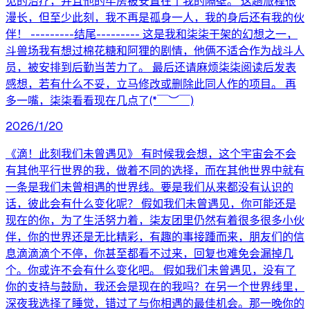
见的治疗，并且他的牢房被安置在了我的隔壁。 这趟旅程很
漫长，但至少此刻，我不再是孤身一人，我的身后还有我的伙
伴！ ---------结尾--------- 这是我和柒柒干架的幻想之一，
斗兽场我有想过棉花糖和阿狸的剧情，他俩不适合作为战斗人
员，被安排到后勤当苦力了。 最后还请麻烦柒柒阅读后发表
感想，若有什么不妥，立马修改或删除此同人作的项目。 再
多一嘴，柒柒看看现在几点了(*￣︶￣)
2026/1/20
《滴！此刻我们未曾遇见》 有时候我会想，这个宇宙会不会
有其他平行世界的我，做着不同的选择，而在其他世界中就有
一条是我们未曾相遇的世界线。要是我们从来都没有认识的
话，彼此会有什么变化呢？ 假如我们未曾遇见，你可能还是
现在的你，为了生活努力着，柒友团里仍然有着很多很多小伙
伴，你的世界还是无比精彩，有趣的事接踵而来，朋友们的信
息滴滴滴个不停，你甚至都看不过来，回复也难免会漏掉几
个。你或许不会有什么变化吧。 假如我们未曾遇见，没有了
你的支持与鼓励，我还会是现在的我吗？在另一个世界线里，
深夜我选择了睡觉，错过了与你相遇的最佳机会。那一晚你的