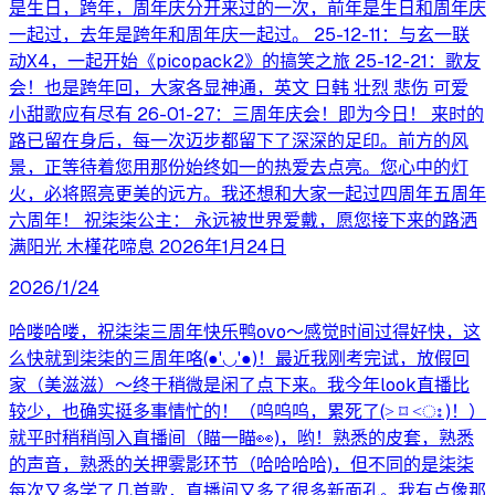
是生日，跨年，周年庆分开来过的一次，前年是生日和周年庆
一起过，去年是跨年和周年庆一起过。 25-12-11：与玄一联
动X4，一起开始《picopack2》的搞笑之旅 25-12-21：歌友
会！也是跨年回，大家各显神通，英文 日韩 壮烈 悲伤 可爱
小甜歌应有尽有 26-01-27：三周年庆会！即为今日！ 来时的
路已留在身后，每一次迈步都留下了深深的足印。前方的风
景，正等待着您用那份始终如一的热爱去点亮。您心中的灯
火，必将照亮更美的远方。我还想和大家一起过四周年五周年
六周年！ 祝柒柒公主： 永远被世界爱戴，愿您接下来的路洒
满阳光 木槿花啼息 2026年1月24日
2026/1/24
哈喽哈喽，祝柒柒三周年快乐鸭ovo～感觉时间过得好快，这
么快就到柒柒的三周年咯(●'◡'●)！最近我刚考完试，放假回
家（美滋滋）～终于稍微是闲了点下来。我今年look直播比
较少，也确实挺多事情忙的！（呜呜呜，累死了(˃ ⌑ ˂ഃ )！）
就平时稍稍闯入直播间（瞄一瞄👀)，哟！熟悉的皮套，熟悉
的声音，熟悉的关押雾影环节（哈哈哈哈)，但不同的是柒柒
每次又多学了几首歌，直播间又多了很多新面孔。我有点像那