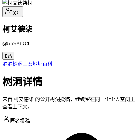
柯
关注
柯艾德柒
@
5598604
B站
泡泡
树洞
画廊
地址
百科
树洞详情
来自 柯艾德柒 的公开树洞投稿，继续留在同一个个人空间里
查看上下文。
匿名投稿