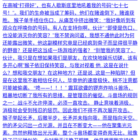
在高喊“打得好”，也有人歇斯底里地吼着我的号码“七十七
号！”。我们的生命被当成了筹码，他们在赌谁倒下，赌谁获
胜。 猴子单手捂住伤口，从痛苦中挤出微笑：“我好像听到有
观众在呼唤你的号码，有人在支持你啊，伙计” “即使是伤口，
也没能消灭你的笑容？”我不禁询问道，我想不通他此时为何
还能露出微笑，他这副模样究竟是已经疯到骨子而显得很平静
的野兽？还是把这当成一场游戏的强者？ “别管我的笑容了，
伙计，我只是在想如果我们是朋友，在欢快地娱乐切磋，该有
多开心啊”猴子依旧保持笑容，与我对视着 他...这是在说什
么？想和我交朋友？在这种地方？还是说...这是一种陷阱？但
是在这里我不敢相信任何人，毕竟他的速度极快，稍不注意都
可能被偷袭。 “咚——！！！” 震耳欲聋的锣声炸响斗兽场，
粗暴地切断了我所有的思绪，是管理员的催促。斗兽场的规则
之一：战斗不允许停滞，必须一直攻击。 静止意味着消极，
消极就会受到残忍的惩罚。因此我们不得不再次展开攻击。
猴子举起长矛，后撤半步，长矛并未指向我，而是指向天空。
他的矛尖闪出一点光源，并且在不断变大——他在聚集光元
素。忽然他释放出光元素，整个斗兽场都变得奇亮无比，就像