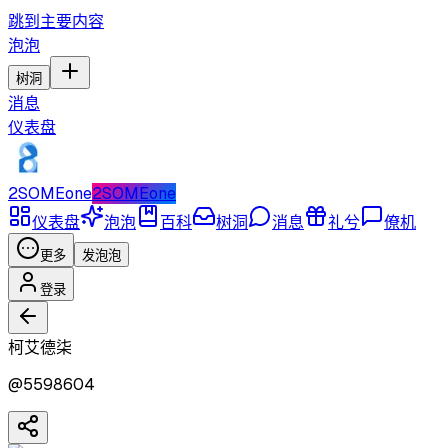
跳到主要内容
泡泡
树洞
消息
仪表盘
2SOMEone
2SOMEone
仪表盘
泡泡
百科
树洞
消息
礼兮
僚机
更多
发泡泡
登录
柯艾德柒
@
5598604