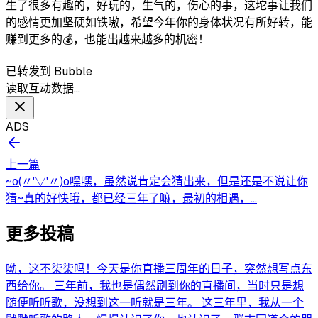
生了很多有趣的，好玩的，生气的，伤心的事，这坨事让我们
的感情更加坚硬如铁嗷，希望今年你的身体状况有所好转，能
赚到更多的💰，也能出越来越多的机密！
已转发到 Bubble
读取互动数据…
ADS
上一篇
~o(〃'▽'〃)o嘿嘿，虽然说肯定会猜出来，但是还是不说让你
猜~真的好快哦，都已经三年了嘛，最初的相遇，...
更多投稿
呦，这不柒柒吗！今天是你直播三周年的日子，突然想写点东
西给你。 三年前，我也是偶然刷到你的直播间，当时只是想
随便听听歌，没想到这一听就是三年。 这三年里，我从一个