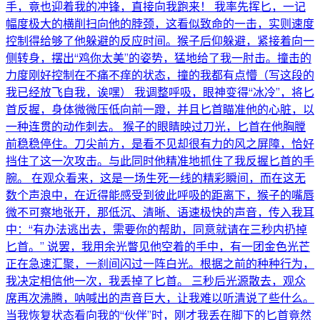
手，竟也迎着我的冲锋，直接向我跑来！ 我率先挥匕，一记
幅度极大的横削扫向他的脖颈，这看似致命的一击，实则速度
控制得给够了他躲避的反应时间。猴子后仰躲避，紧接着向一
侧转身，摆出“鸡你太美”的姿势，猛地给了我一肘击。撞击的
力度刚好控制在不痛不痒的状态，撞的我都有点懵（写这段的
我已经放飞自我，诶嘿） 我调整呼吸，眼神变得“冰冷”，将匕
首反握，身体微微压低向前一蹬，并且匕首瞄准他的心脏，以
一种连贯的动作刺去。 猴子的眼睛映过刀光，匕首在他胸膛
前稳稳停住。刀尖前方，是看不见却很有力的风之屏障，恰好
挡住了这一次攻击。与此同时他精准地抓住了我反握匕首的手
腕。 在观众看来，这是一场生死一线的精彩瞬间，而在这无
数个声浪中，在近得能感受到彼此呼吸的距离下，猴子的嘴唇
微不可察地张开，那低沉、清晰、语速极快的声音，传入我耳
中：“有办法逃出去，需要你的帮助，同意就请在三秒内扔掉
匕首。” 说罢，我用余光瞥见他空着的手中，有一团金色光芒
正在急速汇聚，一刹间闪过一阵白光。根据之前的种种行为，
我决定相信他一次，我丢掉了匕首。 三秒后光源散去，观众
席再次沸腾，呐喊出的声音巨大，让我难以听清说了些什么。
当我恢复状态看向我的“伙伴”时，刚才我丢在脚下的匕首竟然