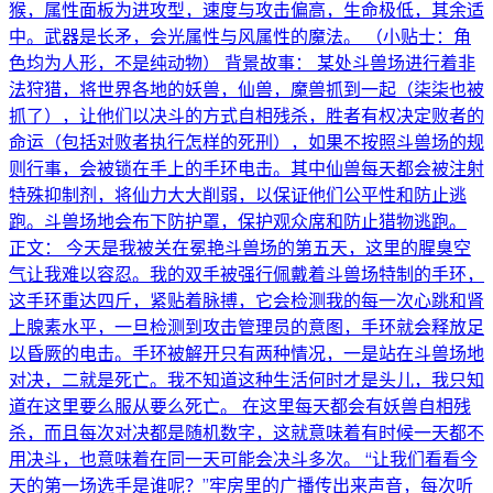
猴，属性面板为进攻型，速度与攻击偏高，生命极低，其余适
中。武器是长矛，会光属性与风属性的魔法。 （小贴士：角
色均为人形，不是纯动物） 背景故事： 某处斗兽场进行着非
法狩猎，将世界各地的妖兽，仙兽，魔兽抓到一起（柒柒也被
抓了），让他们以决斗的方式自相残杀，胜者有权决定败者的
命运（包括对败者执行怎样的死刑），如果不按照斗兽场的规
则行事，会被锁在手上的手环电击。其中仙兽每天都会被注射
特殊抑制剂，将仙力大大削弱，以保证他们公平性和防止逃
跑。斗兽场地会布下防护罩，保护观众席和防止猎物逃跑。
正文： 今天是我被关在冕艳斗兽场的第五天，这里的腥臭空
气让我难以容忍。我的双手被强行佩戴着斗兽场特制的手环，
这手环重达四斤，紧贴着脉搏，它会检测我的每一次心跳和肾
上腺素水平，一旦检测到攻击管理员的意图，手环就会释放足
以昏厥的电击。手环被解开只有两种情况，一是站在斗兽场地
对决，二就是死亡。我不知道这种生活何时才是头儿，我只知
道在这里要么服从要么死亡。 在这里每天都会有妖兽自相残
杀，而且每次对决都是随机数字，这就意味着有时候一天都不
用决斗，也意味着在同一天可能会决斗多次。 “让我们看看今
天的第一场选手是谁呢？”牢房里的广播传出来声音，每次听