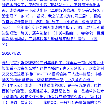
种潜水潜久了，突然冒个泡（咕咕咕～）。不过每次浮出水
面，柒柒都是一下就认出我（真的超级感动，毕竟确实好久了
没出现了｜д•´)!!）。 话说，我之前还以为13号三周年，超级
兴奋地点开直播间，然后...啊...改了！（小尴尬，没看见置顶
˃ʍ˂）。今年我有空还会闯入柒柒的直播间，然后...然后...观看
柒柒唱歌，聊天，还有迷路！（卡关➕路痴！，哈哈哈） 最后
再次祝福柒柒，三周年快乐！粉丝越来越多！爱你！ （匿
名）
2026/1/20
诶！(◦˙▽˙◦)听说柒柒的三周年延迟了，我再写一篇小故事，让
柒柒看不过来怎么样？这样直播时间也大大延长了，这次绝对
又又又是凌晨下播(￣y▽￣)~*捂嘴偷笑 同人故事标题：斗兽
场内的结缘 副标题：柒柒和我干一架(｀へ´) 角色介绍：
①【主人公】柒柒——柯艾德柒的OC，是一只九尾猫，属性
面板为均衡型，全属性适中。武器是匕首，会一些简单的幻术
（柒柒的小说正文还没出，所以我只知道这么多）。 ②【对
手】溟恣（暂定名）——我的OC，一只拥有恶魔翅膀的金丝