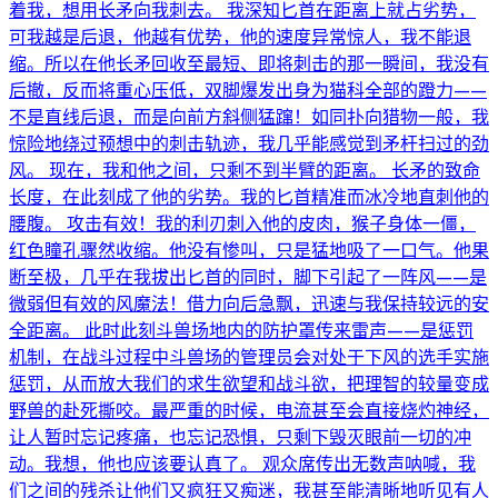
着我，想用长矛向我刺去。 我深知匕首在距离上就占劣势，
可我越是后退，他越有优势，他的速度异常惊人，我不能退
缩。所以在他长矛回收至最短、即将刺击的那一瞬间，我没有
后撤，反而将重心压低，双脚爆发出身为猫科全部的蹬力——
不是直线后退，而是向前方斜侧猛蹿！如同扑向猎物一般，我
惊险地绕过预想中的刺击轨迹，我几乎能感觉到矛杆扫过的劲
风。 现在，我和他之间，只剩不到半臂的距离。 长矛的致命
长度，在此刻成了他的劣势。我的匕首精准而冰冷地直刺他的
腰腹。 攻击有效！我的利刃刺入他的皮肉，猴子身体一僵，
红色瞳孔骤然收缩。他没有惨叫，只是猛地吸了一口气。他果
断至极，几乎在我拔出匕首的同时，脚下引起了一阵风——是
微弱但有效的风魔法！借力向后急飘，迅速与我保持较远的安
全距离。 此时此刻斗兽场地内的防护罩传来雷声——是惩罚
机制，在战斗过程中斗兽场的管理员会对处于下风的选手实施
惩罚，从而放大我们的求生欲望和战斗欲，把理智的较量变成
野兽的赴死撕咬。最严重的时候，电流甚至会直接烧灼神经，
让人暂时忘记疼痛，也忘记恐惧，只剩下毁灭眼前一切的冲
动。我想，他也应该要认真了。 观众席传出无数声呐喊，我
们之间的残杀让他们又疯狂又痴迷，我甚至能清晰地听见有人