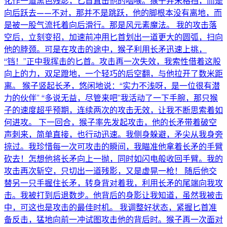
化作一道黑色残影，匕首直击他的咽喉。猴子并未格挡，而是
向后跃去——不对，那并不是跳跃，他的脚根本没有离地，而
是被一股气流托着向后滑行。那是风元素魔法。 我的攻击落
空后，立刻变招，加速前冲用匕首划出一道更大的圆弧，扫向
他的脖颈。可是在攻击的途中，猴子利用长矛迅速上挑，
“铛！”正中我挥击的匕首。攻击再一次失效，我索性借着这股
向上的力，双足蹬地，一个轻巧的后空翻，与他拉开了数米距
离。 猴子竖起长矛，悠闲地说：“实力不浅呀，是一位很有潜
力的伙伴” “多说无益，尽管来吧”我活动了一下手腕，那只猴
子的速度超乎预期，连续两次的攻击无效，让我不断思索着如
何进攻。 下一回合，猴子率先发起攻击，他的长矛带着破空
声刺来，简单直接，也行动迅速。我侧身躲避，矛尖从我身旁
掠过。我珍惜每一次可攻击的瞬间，我瞄准他拿着长矛的手臂
砍去！怎想他将长矛向上一抛，同时如闪电般收回手臂。我的
攻击再次斩空，只切出一道残影，又是虚晃一枪！ 随后他交
替另一只手握住长矛，转身背对着我，利用长矛的尾端向我攻
击。我被打到后退数步。他背后的身影让我知道，虽然我被击
中，可这也是攻击的最佳时机。 我调整好状态，紧握匕首准
备反击，猛地向前一冲试图攻击他的背后时。猴子再一次面对