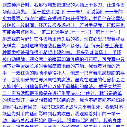
到这种声音时，我疼恨地想把这里的人捅上十多刀，让这斗兽
场彻底消失。 “第一位选手是...四十一号！”听说第四十一号的
实力很强，每次他都能在短时间内获得胜利，并且他在这里待
过较长一段时间，经历过很多场战斗，若对手是我，打起来也
可能会有点困难。 “第二位选手是...七十七号！”第七十七号！
那是我的号码！在斗兽场里待久后的我，现在心里只想着我要
怎样赢，面对这样的强敌我虽然不紧张，但...每天都要上演这
种同类相杀是我很不希望出现的事。 我来到斗兽场上，手环
被自动解除，观众席上的喧嚣如海浪般拍打石壁，可我耳中只
剩下对手紧握长矛时金属摩擦地面的声响。我看着对面的选
手，一双红色的眼睛平静得吓人，他是一只有着恶魔翅膀的猴
子，会使用光属性与风属性的魔法。虽说在这里的仙兽都会注
入抑制剂，可仙兽仍然可以使用最基础的魔法。 猴子突然开
口，声音活跃得不像是在进行生死决斗：“伙计，就当是简单
的切磋就好，要是想着如何逃跑的话，我也不确定能不能照顾
到你” 我没有回答，我只知道这场战斗关乎着生死，我绝对不
能因为对手的话而影响到我的攻击，我观察着对手的一举一
动，等待着战斗开始的那一刻。 锣声响起的刹那，我的身体