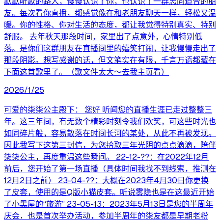
默默听歌的路人，慢慢认识了你，也认识了一群志同道合的朋
友。每次看你直播，都感觉像在和老朋友聊天一样，轻松又温
暖。你的性格、你对生活的态度，都让我觉得特别真实、特别
舒服。 去年秋天那段时间，家里出了点意外，心情特别低
落。是你们这群朋友在直播间里的嬉笑打闹，让我慢慢走出了
那段阴影。想写感谢的话，但文笔实在有限，千言万语都藏在
下面这首歌里了。（歌文件太大～去我主页看）
2026/1/25
可爱的柒柒公主殿下： 您好 听闻您的直播生涯已走过整整三
年。这三年间，有无数个精彩时刻令我们欢笑，可这些时光也
如同碎片般，容易散落在时间长河的某处，从此不再被发现。
因此我写下这第三封信，为您拾取三年光阴的点点滴滴，陪伴
柒柒公主，再度重温这些瞬间。 22-12-??：在2022年12月
前后，您开始了第一场直播（具体时间我找不到线索，推测在
12月2日之前） 23-04-??：大概在2023年4月30日你更换
了皮套，使用的是Q版小猫皮套。听说雾隐也是在这最近开始
了小黑屋的“旅游” 23-05-13：2023年5月13日是您的半周年
庆会，也是首次举办活动，参加半周年的柒友都是早期老粉