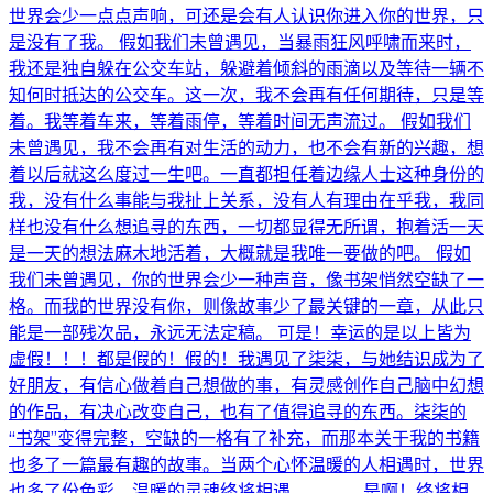
世界会少一点点声响，可还是会有人认识你进入你的世界，只
是没有了我。 假如我们未曾遇见，当暴雨狂风呼啸而来时，
我还是独自躲在公交车站，躲避着倾斜的雨滴以及等待一辆不
知何时抵达的公交车。这一次，我不会再有任何期待，只是等
着。我等着车来，等着雨停，等着时间无声流过。 假如我们
未曾遇见，我不会再有对生活的动力，也不会有新的兴趣，想
着以后就这么度过一生吧。一直都担任着边缘人士这种身份的
我，没有什么事能与我扯上关系，没有人有理由在乎我，我同
样也没有什么想追寻的东西，一切都显得无所谓，抱着活一天
是一天的想法麻木地活着，大概就是我唯一要做的吧。 假如
我们未曾遇见，你的世界会少一种声音，像书架悄然空缺了一
格。而我的世界没有你，则像故事少了最关键的一章，从此只
能是一部残次品，永远无法定稿。 可是！幸运的是以上皆为
虚假！！！都是假的！假的！我遇见了柒柒，与她结识成为了
好朋友，有信心做着自己想做的事，有灵感创作自己脑中幻想
的作品，有决心改变自己，也有了值得追寻的东西。柒柒的
“书架”变得完整，空缺的一格有了补充，而那本关于我的书籍
也多了一篇最有趣的故事。当两个心怀温暖的人相遇时，世界
也多了份色彩，温暖的灵魂终将相遇...... ...... ...... 是啊！终将相