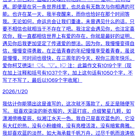
遇。即便是在另一条世界线里，也总会有无数次与你相遇的可
能。也许在某一天，我半夜醒来，而你也恰好在那个时间等
我。无论如何，命运总会让我们重逢，未曾遇见什么的话，只
要不相信也就相当于不存在了吧。我注定会遇见你，也注定喜
欢你，我一直都相信世界上有爱的存在，你就是最好的证明，
遇见你后我更加坚定了传递爱的想法。因为你，我慢慢变得自
信，慢慢变得勇敢，在正值青春的年纪慢慢享受着青春，虽说
是慢慢，可时间也很快，在三周年的今天，祝你三周年快乐，
爱你柯艾德柒！♡(。´▽`。)♡ 注：此篇作文有1019个字（现
在加上注释和括号有1037个字，加上这句话有1050个字，不
写了不写了，最后以1069个字收尾）
2026/1/20
我估计你能猜出这是谁写的，这次就不落款了，反正是随便写
写。 挺喜欢柒柒的新衣服的，天蓝打底，点缀繁星几颗，如
潇湘傍晚星辰，似湘江水天一色。我自己是喜欢蓝色的，它没
有大红炽热，没有小粉缠绵，没有亮橙活泼，没有暗紫典雅。
我却喜欢蓝的淡然，如大海承载千帆万舟，过尽千帆而浪涛依