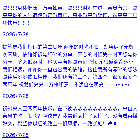
愿只只身体健康，万事如意，愿只只财源广进，富贵有余，愿
只只你的人生道路越走越宽广，事业越来越辉煌，祝只只二周
年快乐！！！
2026/7/28
提笔是我们相识的第二周年 两年的时光不长，却容纳了无数
次闲聊、情绪倾诉与细碎的分享。开心的时候第一时间想与你
分享，陷入低落时，也庆幸有你愿意耐心倾听 很感谢命运让
我们相遇，谢谢你一直包容我的情绪，接住我所有零碎的想法
愿往后岁岁依旧相伴，我们还有第三个、第四个，很多很多个
两周年 祝我们只只，万事顺意，永远自在明亮 ——υ´• ﻌ •`υ
2026/7/28
祝㊗️只大王两周年快乐，在下诶咳咳咳咳咳咳咳咳咳，来自大
台风的唯一舰长？应该是？我最近太忙了太忙了，没有看直播
好久，希望你以后的路上一帆风顺，一路长虹！🐣🐥
2026/7/25