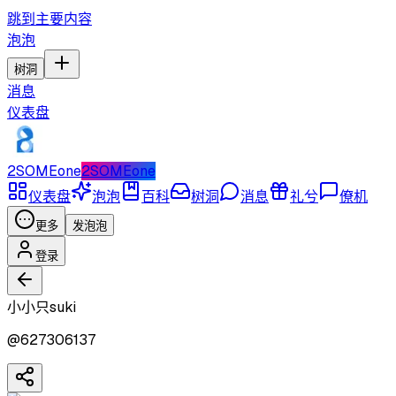
跳到主要内容
泡泡
树洞
消息
仪表盘
2SOMEone
2SOMEone
仪表盘
泡泡
百科
树洞
消息
礼兮
僚机
更多
发泡泡
登录
小小只suki
@
627306137