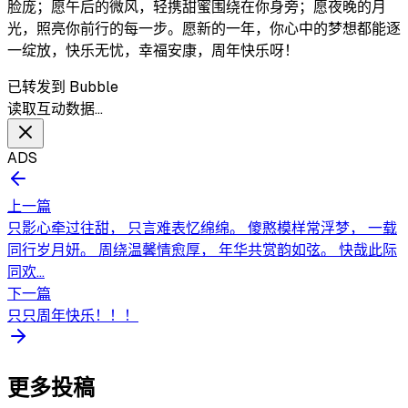
脸庞；愿午后的微风，轻携甜蜜围绕在你身旁；愿夜晚的月
光，照亮你前行的每一步。愿新的一年，你心中的梦想都能逐
一绽放，快乐无忧，幸福安康，周年快乐呀！
已转发到 Bubble
读取互动数据…
ADS
上一篇
只影心牵过往甜， 只言难表忆绵绵。 傻憨模样常浮梦， 一载
同行岁月妍。 周绕温馨情愈厚， 年华共赏韵如弦。 快哉此际
同欢...
下一篇
只只周年快乐！！！
更多投稿