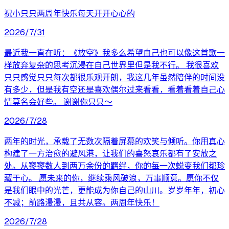
祝小只只两周年快乐每天开开心心的
2026/7/31
最近我一直在听：《放空》我多么希望自己也可以像这首歌一
样放弃复杂的思考沉浸在自己世界里但是我不行。 我很喜欢
只只感觉只只每次都很乐观开朗，我这几年虽然陪伴的时间没
有多少，但是我有空还是喜欢偶尔过来看看，看着看着自己心
情莫名会好些。 谢谢你只只～
2026/7/28
两年的时光，承载了无数次隔着屏幕的欢笑与倾听。你用真心
构建了一方治愈的避风港，让我们的喜怒哀乐都有了安放之
处。从寥寥数人到两万余份的羁绊，你的每一次蜕变我们都珍
藏于心。 愿未来的你，继续乘风破浪，万事顺意。愿你不仅
是我们眼中的光芒，更能成为你自己的山川。岁岁年年，初心
不减；前路漫漫，且共从容。两周年快乐！
2026/7/28