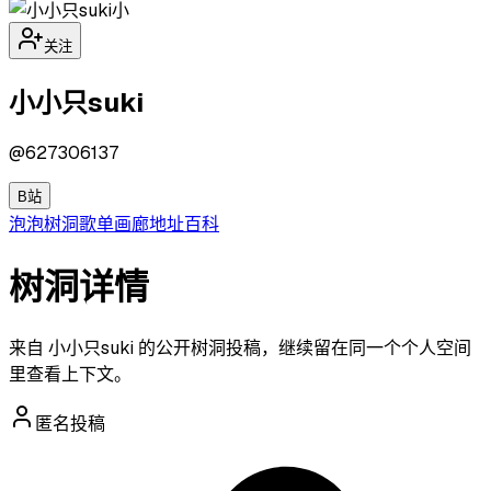
小
关注
小小只suki
@
627306137
B站
泡泡
树洞
歌单
画廊
地址
百科
树洞详情
来自 小小只suki 的公开树洞投稿，继续留在同一个个人空间
里查看上下文。
匿名投稿