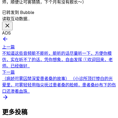
师，顺便让可雾猜猜，下个月有没有舰长～）
已转发到 Bubble
读取互动数据…
ADS
上一篇
不知道这些音频能不能听，能听的话尽量听一下，方便你模
仿，实在听不了的话，凭你想象，自由发挥 ①欢迎回来，老
师。已经做好...
下一篇
（病娇可雾囚禁深爱患者桑的故事） （小诊所顶灯惨白的光
晕里，可雾轻轻用指尖抚过患者桑的脸颊，患者桑纱布下的伤
口还渗着血珠...
更多投稿