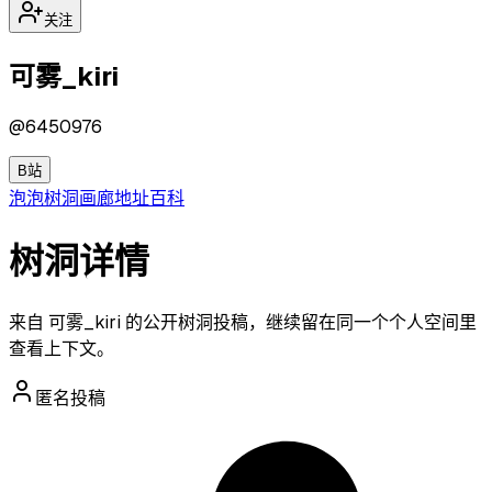
关注
可雾_kiri
@
6450976
B站
泡泡
树洞
画廊
地址
百科
树洞详情
来自 可雾_kiri 的公开树洞投稿，继续留在同一个个人空间里
查看上下文。
匿名投稿