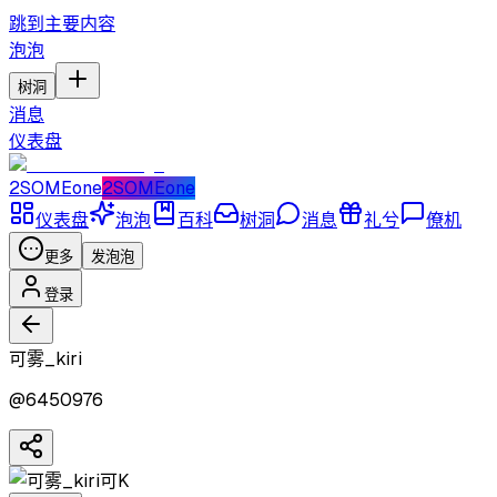
跳到主要内容
泡泡
树洞
消息
仪表盘
2SOMEone
2SOMEone
仪表盘
泡泡
百科
树洞
消息
礼兮
僚机
更多
发泡泡
登录
可雾_kiri
@
6450976
可K