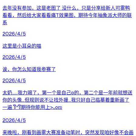
去年没有参加，这是老图了 没什么，只是分享给新人可雾鸭
看看，然后给大家看看痛T效果图，期待今年抽象派大师的联
系
2026/4/5
这里是小耳朵的喵
2026/4/5
诶，你怎么知道我参赛了
2026/4/5
太奶……我力竭了，第一个是自己p的，第二个是一年前就想送
你的头像…但规则说不让找外援…我只好自己临摹着重新画了
一遍 ꒦ິ^꒦ິ期待你能用上>ᴗoಣ
2026/4/5
来晚啦，刚看到画雾大赛准备动笔时，突然发现咱好像不会画