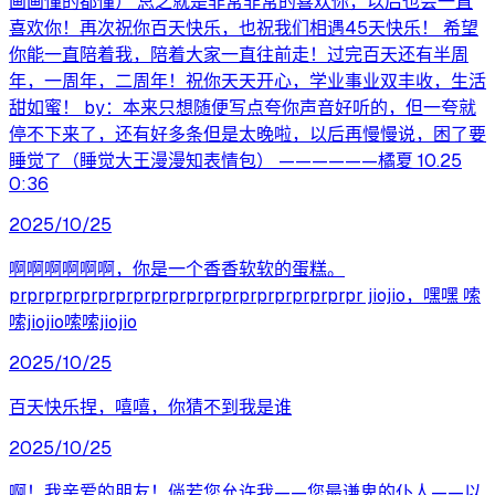
画画懂的都懂） 总之就是非常非常的喜欢你，以后也会一直
喜欢你！再次祝你百天快乐，也祝我们相遇45天快乐！ 希望
你能一直陪着我，陪着大家一直往前走！过完百天还有半周
年，一周年，二周年！祝你天天开心，学业事业双丰收，生活
甜如蜜！ by：本来只想随便写点夸你声音好听的，但一夸就
停不下来了，还有好多条但是太晚啦，以后再慢慢说，困了要
睡觉了（睡觉大王漫漫知表情包） ——————橘夏 10.25
0:36
2025/10/25
啊啊啊啊啊啊，你是一个香香软软的蛋糕。
prprprprprprprprprprprprprprprprprprprpr jiojio，嘿嘿 嗦
嗦jiojio嗦嗦jiojio
2025/10/25
百天快乐捏，嘻嘻，你猜不到我是谁
2025/10/25
啊！我亲爱的朋友！倘若您允许我——您最谦卑的仆人——以