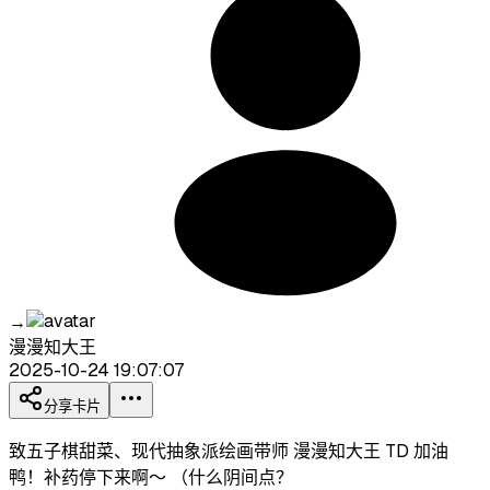
→
漫漫知大王
2025-10-24 19:07:07
分享卡片
致五子棋甜菜、现代抽象派绘画带师 漫漫知大王 TD 加油
鸭！补药停下来啊～ （什么阴间点？