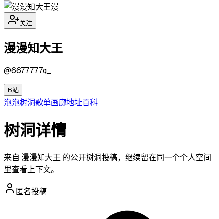
漫
关注
漫漫知大王
@
6677777q_
B站
泡泡
树洞
歌单
画廊
地址
百科
树洞详情
来自 漫漫知大王 的公开树洞投稿，继续留在同一个个人空间
里查看上下文。
匿名投稿