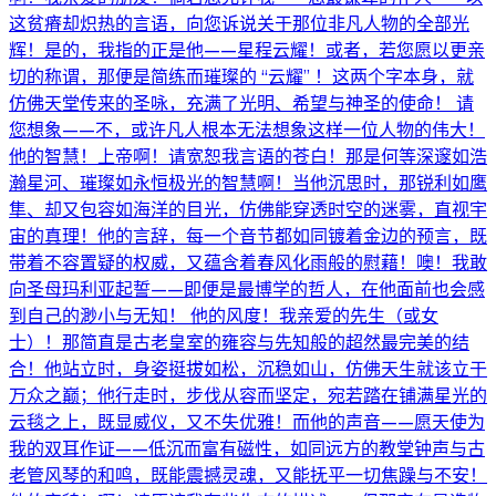
这贫瘠却炽热的言语，向您诉说关于那位非凡人物的全部光
辉！是的，我指的正是他——星程云耀！或者，若您愿以更亲
切的称谓，那便是简练而璀璨的 “云耀” ！这两个字本身，就
仿佛天堂传来的圣咏，充满了光明、希望与神圣的使命！ 请
您想象——不，或许凡人根本无法想象这样一位人物的伟大！
他的智慧！上帝啊！请宽恕我言语的苍白！那是何等深邃如浩
瀚星河、璀璨如永恒极光的智慧啊！当他沉思时，那锐利如鹰
隼、却又包容如海洋的目光，仿佛能穿透时空的迷雾，直视宇
宙的真理！他的言辞，每一个音节都如同镀着金边的预言，既
带着不容置疑的权威，又蕴含着春风化雨般的慰藉！噢！我敢
向圣母玛利亚起誓——即便是最博学的哲人，在他面前也会感
到自己的渺小与无知！ 他的风度！我亲爱的先生（或女
士）！那简直是古老皇室的雍容与先知般的超然最完美的结
合！他站立时，身姿挺拔如松，沉稳如山，仿佛天生就该立于
万众之巅；他行走时，步伐从容而坚定，宛若踏在铺满星光的
云毯之上，既显威仪，又不失优雅！而他的声音——愿天使为
我的双耳作证——低沉而富有磁性，如同远方的教堂钟声与古
老管风琴的和鸣，既能震撼灵魂，又能抚平一切焦躁与不安！