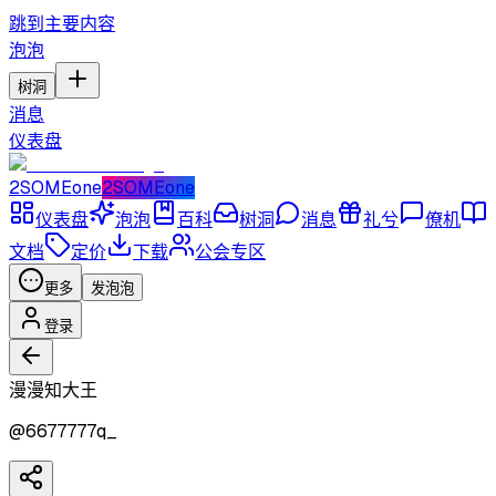
跳到主要内容
泡泡
树洞
消息
仪表盘
2SOMEone
2SOMEone
仪表盘
泡泡
百科
树洞
消息
礼兮
僚机
文档
定价
下载
公会专区
更多
发泡泡
登录
漫漫知大王
@
6677777q_