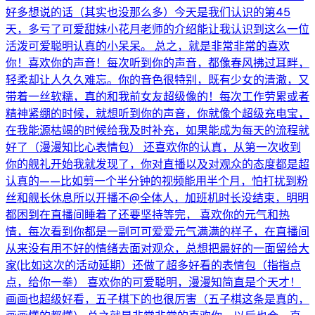
好多想说的话（其实也没那么多）今天是我们认识的第45
天，多亏了可爱甜妹小花月老师的介绍能让我认识到这么一位
活泼可爱聪明认真的小呆呆。 总之，就是非常非常的喜欢
你！喜欢你的声音！每次听到你的声音，都像春风拂过耳畔，
轻柔却让人久久难忘。你的音色很特别，既有少女的清澈，又
带着一丝软糯，真的和我前女友超级像的！每次工作劳累或者
精神紧绷的时候，就想听到你的声音，你就像个超级充电宝，
在我能源枯竭的时候给我及时补充，如果能成为每天的流程就
好了（漫漫知比心表情包） 还喜欢你的认真，从第一次收到
你的舰礼开始我就发现了，你对直播以及对观众的态度都是超
认真的——比如剪一个半分钟的视频能用半个月，怕打扰到粉
丝和舰长休息所以开播不@全体人，加班机时长没结束，明明
都困到在直播间睡着了还要坚持等完， 喜欢你的元气和热
情，每次看到你都是一副可可爱爱元气满满的样子，在直播间
从来没有用不好的情绪去面对观众，总想把最好的一面留给大
家(比如这次的活动延期）还做了超多好看的表情包（指指点
点，给你一拳） 喜欢你的可爱聪明，漫漫知简直是个天才！
画画也超级好看，五子棋下的也很厉害（五子棋这条是真的，