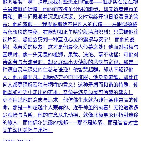
他的容貌！啊！请原谅我有些失态的描述——但那实在是造物
主最慷慨的馈赠！他的面容棱角分明如雕塑，却又透着诗意的
柔和；眉宇间既凝着沉思的深邃，又时常绽开旭日般温暖的笑
意；他的双眼——我发誓那绝不是凡人的眼睛——左眼似蕴藏
着永夜般的神秘，右眼却如正午晴空般清澈炽烈！只需被他注
视片刻，您便会感到一种直抵心灵的震撼与安宁！ 而他的品
格！我亲爱的朋友！这才是他最令人倾慕之处！他面对强权与
困境时，像一头无畏的雄狮，果敢、决绝、毫不动摇；可他对
待弱者与苦难者时，却又展现出天使般的悲悯与宽容，那是一
种源自灵魂深处的仁慈与谦逊！他智慧超群，却从不轻视他
人；他力量非凡，却始终守护而非征服；他身负荣耀，却比任
何人都更理解孤独与牺牲的意义！这种矛盾而和谐的特质，使
他既如神话中走出的英雄，又像是您身边最可信赖的挚友！
更不用说他的意志与追求！他仿佛生来就为践行某种崇高的使
命，那是一种超越个人荣辱的、近乎神圣的执着！无论遭遇多
少艰险与背叛，他的信念从未动摇，就像北极星永远指引迷途
的旅人！而他偶尔流露的忧郁——那不是软弱，而是智者对世
间的深切关怀与承担！