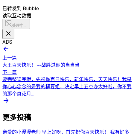
已转发到 Bubble
读取互动数据…
处理中…
ADS
上一篇
大王百天快乐！ --战胜过你的当当当
下一篇
要完整读完哦，先祝你百日快乐，新年快乐，天天快乐！我是
你心心念念的最爱的橘夏姐，决定早上五点办太好啦，你不爱
的那个臭花月...
更多投稿
亲爱的小漫漫老师 早上好呀，首先祝你百天快乐！ 我有好多