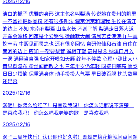
2025/12/16
洁白的栀子 优雅的身形 这主包名叫梨涡 传说她在贵州的凯里
一不留神把你圈粉 还有很多叫法 狸窝泥窝和理我 生长在清江
的边上 不知 东南有梨焉 山高水长 不甚了解 梨涡走日落大道
开车会漂移 回家是个爱哭包 微醺就大闹 清晨苦登浪浪山 牛粪
挖辛劳 牛贩见而畏之也 还有很多回忆 自研修仙和石油 曾住在
南河的边上 应知 一帮要梨管 遥相守望 甚是思念 纳溪口月入
一涡 涡砸当自强 归家开嗓如天籁 终年不停歇 心理小测比大小
黄果树瀑布 粉丝闻而敬之也 三年卅岁仍年轻 同接日攀高 愿梨
日日少烦恼 保重涡身体 动手投投人气票 早日破百舰 枕头数量
还足否
2025/12/16
涡砸！你怎么脸红了！是喜欢我吗！ 你怎么话都说不清楚！
是喜欢我吗！ 你怎么唱我老婆的歌！是喜欢我吗！
2025/12/16
涡子三周年快乐！认识你也好久啦！既然是棉花糖就问点问题