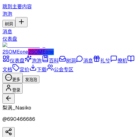
跳到主要内容
泡泡
树洞
消息
仪表盘
2SOMEone
2SOMEone
仪表盘
泡泡
百科
树洞
消息
礼兮
僚机
文档
定价
下载
公会专区
更多
发泡泡
登录
梨涡_Nasiko
@
690466686