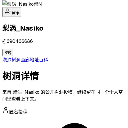
梨N
关注
梨涡_Nasiko
@
690466686
B站
泡泡
树洞
画廊
地址
百科
树洞详情
来自 梨涡_Nasiko 的公开树洞投稿，继续留在同一个个人空
间里查看上下文。
匿名投稿