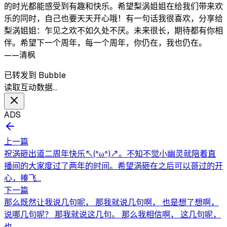
的时光都能感受到有趣和快乐。希望梨涡姐姐在给我们带来欢
乐的同时，自己也要天天开心哦！有一句话我很喜欢，分享给
梨涡姐姐：乍见之欢不如久处不厌。未来很长，期待都有你相
伴。希望下一个周年，每一个周年，你仍在，我也仍在。
——清枫
已转发到 Bubble
读取互动数据…
ADS
上一篇
祝涡砸出道二周年快乐↖(^ω^)↗。不知不觉小幽灵就陪着直
播间的大家度过了两年的时间。希望涡砸在之后可以哥过的开
心，揍飞...
下一篇
那么既然让我说几句呢， 那我就说几句啊， 也是想了想啊，
说哪几句呢？ 那我就说这几句。 那么我相信啊， 这几句呢，
也...