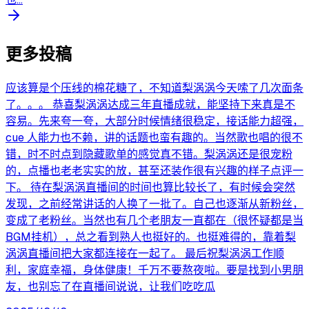
更多投稿
应该算是个压线的棉花糖了，不知道梨涡涡今天嗦了几次面条
了。。。 恭喜梨涡涡达成三年直播成就，能坚持下来真是不
容易。先来夸一夸，大部分时候情绪很稳定，接话能力超强，
cue 人能力也不赖，讲的话题也蛮有趣的。当然歌也唱的很不
错，时不时点到隐藏歌单的感觉真不错。梨涡涡还是很宠粉
的，点播也老老实实的放，甚至还装作很有兴趣的样子点评一
下。 待在梨涡涡直播间的时间也算比较长了，有时候会突然
发现，之前经常讲话的人换了一批了。自己也逐渐从新粉丝，
变成了老粉丝。当然也有几个老朋友一直都在（很怀疑都是当
BGM挂机），总之看到熟人也挺好的。也挺难得的，靠着梨
涡涡直播间把大家都连接在一起了。 最后祝梨涡涡工作顺
利，家庭幸福，身体健康！千万不要熬夜啦。要是找到小男朋
友，也别忘了在直播间说说，让我们吃吃瓜