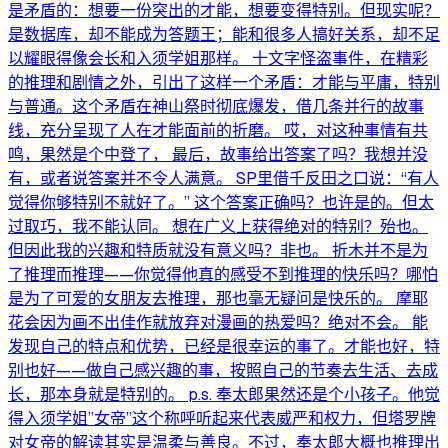
是矛盾的：想要一份突出的才能，想要变得特别。但现实呢？
是数据库，却不能成为答题王；能和很多人搞好关系，却不足
以耀眼得像会长和入须学姐那样。 十文字怪盗事件，在精彩
的推理和剧情之外，引出了这样一个矛盾：才能与平庸，特别
与普通。这个矛盾在神山祭时彻底爆发，借几条并行的故事
线，充分呈现了人在才能面前的折磨。 哎，对这种事情有共
鸣，果然是个中登了， 最后，故事给出答案了吗？我想并没
有，或者说答案并不令人满意。 SP里借千反田之口说：“有人
觉得你够特别不就好了。” 这个答案正确吗？也许是的。但太
过取巧，我不能认同。 想在广义上获得绝对的特别？殆也。
但因此我的兴趣和特质就没有意义吗？非也。 折木并不是为
了推理而推理——你觉得他真的感受不到推理的快乐吗？哪怕
是为了可爱的女朋友去推理，那也毫无疑问是快乐的。 摩耶
花会因为画不出佳作就放弃对漫画的热爱吗？绝对不会。 能
发现自己的特点和优势，已经是很幸运的事了。才能也好，特
别也好——做自己感兴趣的事，按照自己的节奏去生活、去成
长，那本身就是特别的。 p.s. 奉太郎果然还是个小孩子。他觉
得入须学姐”女帝”这个称呼听起来代表威严和权力，但塔罗牌
对女帝的解读其实是温柔与善良。不过，奉太郎大概也推理出