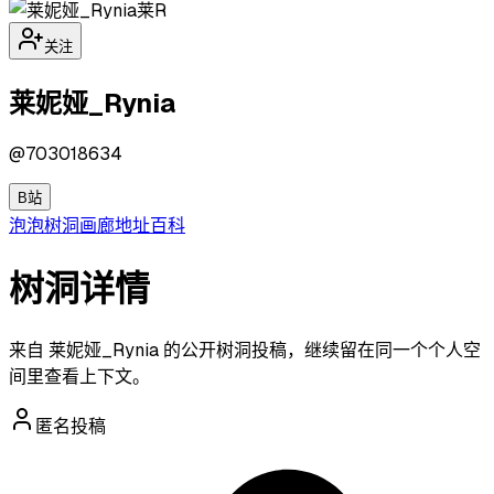
莱R
关注
莱妮娅_Rynia
@
703018634
B站
泡泡
树洞
画廊
地址
百科
树洞详情
来自 莱妮娅_Rynia 的公开树洞投稿，继续留在同一个个人空
间里查看上下文。
匿名投稿