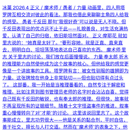
冰菓 2026.4 正义 / 魔术师 / 愚者 / 力量 动画里，四人用塔
罗牌互相交流对彼此的看法。那我也借此来聊聊主角四人给我
的感受。 愚者·千反田 那句”我很好奇”可以说是无人不晓。但
千反田表现出的优点远不止于此——礼貌善良，对生活充满热
爱，认清了自己的归宿，依旧能坦然面对。 正义·摩耶花 就如
里志说的：“她真是太好了。“要形容她，就是正直、直来直
去，明明白白、坦坦荡荡地表达自己喜欢的东西。 魔术师·里
志 关于里志的讨论，我们放在后面慢慢说。 力量·奉太郎 折木
的推理能力自然使他成为这个故事的核心。但他给我的感觉更
像是一个讲故事的工具。塔罗牌有言：被女性驯服的雄狮即为
力量。这张牌放在他身上非常贴切——但也贴切得有点过头
了。 这部番，我一开始是当推理番看的，自然专注于解密和
推理。比如注意到图书管理员老师的名字时会沾沾自喜，觉得
自己既有千反田的敏锐，也有奉太郎的推理。但很快，故事就
不再呈现所有的证据细节。随着十文字怪盗事件的推进，叙事
重心慢慢转向了对”才能”的讨论。 这里该说回里志了。这个故
事能成立，里志功劳很大——他是关系的黏合剂，平时自信，
善于社交，擅长与人打交道。然而在”魔术师”的表象之下，他