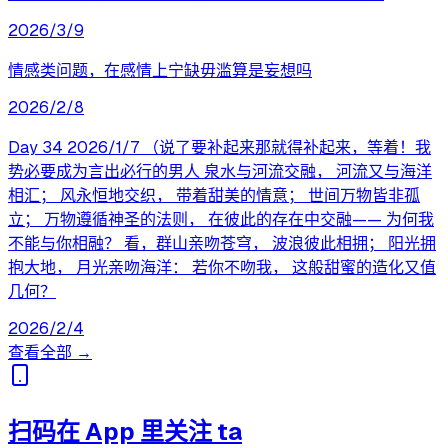
2026/3/9
情感类问题，在感情上宁缺毋滥算是妄想吗
2026/2/8
Day 34 2026/1/7 （说了要补起来那就得补起来，等着！我
势必要成为言出必行的男人 泉水与河流交融， 河流又与海洋
相汇； 风永恒地交织， 带着甜美的情意； 世间万物皆非孤
立； 万物遵循神圣的法则， 在彼此的存在中交融—— 为何我
不能与你相融？ 看，群山亲吻苍穹， 波浪彼此相拥； 阳光拥
抱大地， 月光亲吻海洋： 若你不吻我， 这般甜蜜的造化又值
几何？
2026/2/4
查看全部 →
扫码在 App 里关注 ta