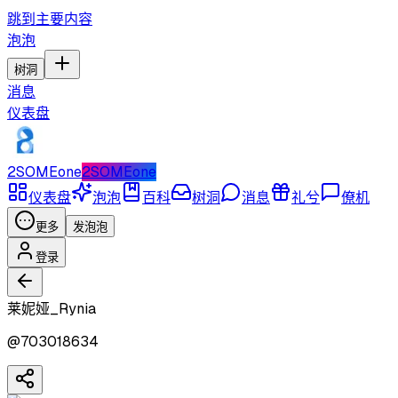
跳到主要内容
泡泡
树洞
消息
仪表盘
2SOMEone
2SOMEone
仪表盘
泡泡
百科
树洞
消息
礼兮
僚机
更多
发泡泡
登录
莱妮娅_Rynia
@
703018634