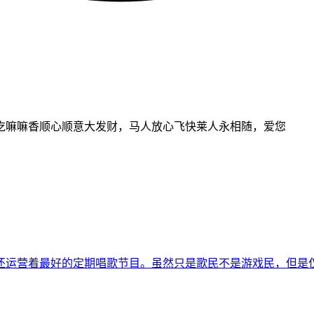
吃嘛嘛香顺心顺意大发财，马人放心飞快莱人永相随，爱您
运营着最好的定期唱歌节目。虽然只是歌民不是游戏民，但是仅凭唱