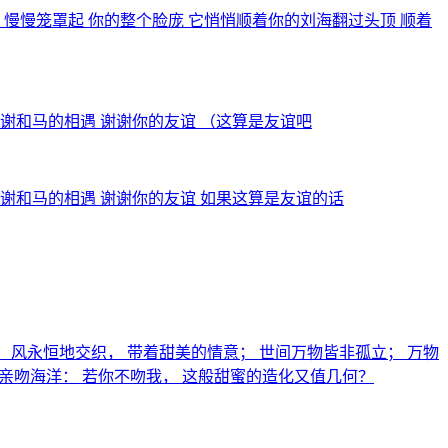
 慢慢笼罩起 你的整个脸庞 它悄悄顺着你的刘海翻过头顶 顺着
感谢和马的相遇 谢谢你的友谊 （这算是友谊吧
感谢和马的相遇 谢谢你的友谊 如果这算是友谊的话
汇； 风永恒地交织， 带着甜美的情意； 世间万物皆非孤立； 万物
光亲吻海洋： 若你不吻我， 这般甜蜜的造化又值几何？