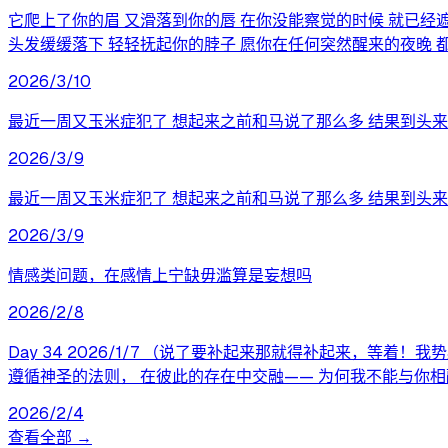
它爬上了你的眉 又滑落到你的唇 在你没能察觉的时候 就已经遮
头发缓缓落下 轻轻抚起你的脖子 愿你在任何突然醒来的夜晚 
2026/3/10
最近一周又玉米症犯了 想起来之前和马说了那么多 结果到头来
2026/3/9
最近一周又玉米症犯了 想起来之前和马说了那么多 结果到头来
2026/3/9
情感类问题，在感情上宁缺毋滥算是妄想吗
2026/2/8
Day 34 2026/1/7 （说了要补起来那就得补起来，等
遵循神圣的法则， 在彼此的存在中交融—— 为何我不能与你相
2026/2/4
查看全部 →