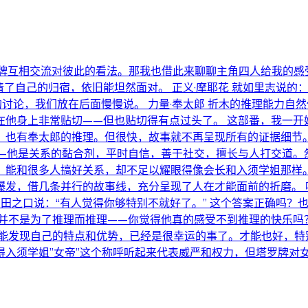
，四人用塔罗牌互相交流对彼此的看法。那我也借此来聊聊主角四人给我的
了自己的归宿，依旧能坦然面对。 正义·摩耶花 就如里志说的：
的讨论，我们放在后面慢慢说。 力量·奉太郎 折木的推理能力
在他身上非常贴切——但也贴切得有点过头了。 这部番，我一开
，也有奉太郎的推理。但很快，故事就不再呈现所有的证据细节。
—他是关系的黏合剂，平时自信，善于社交，擅长与人打交道。
；能和很多人搞好关系，却不足以耀眼得像会长和入须学姐那样。
发，借几条并行的故事线，充分呈现了人在才能面前的折磨。 
反田之口说：“有人觉得你够特别不就好了。” 这个答案正确吗？
木并不是为了推理而推理——你觉得他真的感受不到推理的快乐吗
 能发现自己的特点和优势，已经是很幸运的事了。才能也好，特
他觉得入须学姐”女帝”这个称呼听起来代表威严和权力，但塔罗牌