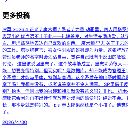
更多投稿
冰菓 2026.4 正义 / 魔术师 / 愚者 / 力量 动画里
表现出的优点远不止于此——礼貌善良，对生活充满热爱，认清
白、坦坦荡荡地表达自己喜欢的东西。 魔术师·里志 关于里志
的工具。塔罗牌有言：被女性驯服的雄狮即为力量。这张牌放
管理员老师的名字时会沾沾自喜，觉得自己既有千反田的敏锐
讨论。 这里该说回里志了。这个故事能成立，里志功劳很大—
能，想要变得特别。但现实呢？是数据库，却不能成为答题王
个矛盾：才能与平庸，特别与普通。这个矛盾在神山祭时彻底爆
案了吗？我想并没有，或者说答案并不令人满意。 SP里借千
别？殆也。但因此我的兴趣和特质就没有意义吗？非也。 折
摩耶花会因为画不出佳作就放弃对漫画的热爱吗？绝对不会。
长，那本身就是特别的。 p.s. 奉太郎果然还是个小孩子。
了。
2026/4/30