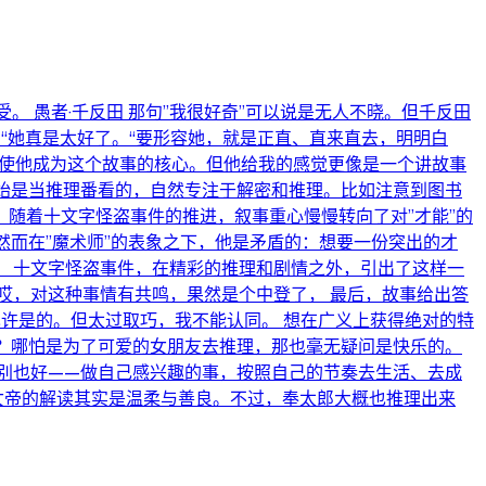
感受。 愚者·千反田 那句”我很好奇”可以说是无人不晓。但千反田
“她真是太好了。“要形容她，就是正直、直来直去，明明白
自然使他成为这个故事的核心。但他给我的感觉更像是一个讲故事
始是当推理番看的，自然专注于解密和推理。比如注意到图书
随着十文字怪盗事件的推进，叙事重心慢慢转向了对”才能”的
然而在”魔术师”的表象之下，他是矛盾的：想要一份突出的才
 十文字怪盗事件，在精彩的推理和剧情之外，引出了这样一
哎，对这种事情有共鸣，果然是个中登了， 最后，故事给出答
也许是的。但太过取巧，我不能认同。 想在广义上获得绝对的特
？哪怕是为了可爱的女朋友去推理，那也毫无疑问是快乐的。
别也好——做自己感兴趣的事，按照自己的节奏去生活、去成
对女帝的解读其实是温柔与善良。不过，奉太郎大概也推理出来