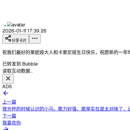
→
2026-01-11 17:39:26
分享卡片
祝我们最好的莱妮娅大人和卡索尼娅生日快乐，祝愿新的一年
已转发到 Bubble
读取互动数据…
ADS
上一篇
夜光杯的时候认识的小马。歌力好强，歌单实在是太对味了，还
下一篇
我喜欢你