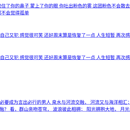
住了你的鼻子 蒙上了你的眼 你吐出粉色的雾 这团粉色不会散去
都不会觉得孤单
自己又犯 感觉很可笑 还好周末算是恢复了一点 人生短暂 再次
自己又犯 感觉很可笑 还好周末算是恢复了一点 人生短暂 再次
着！我势必要成为言出必行的男人 泉水与河流交融， 河流又与海洋相
融？ 看，群山亲吻苍穹， 波浪彼此相拥； 阳光拥抱大地， 月