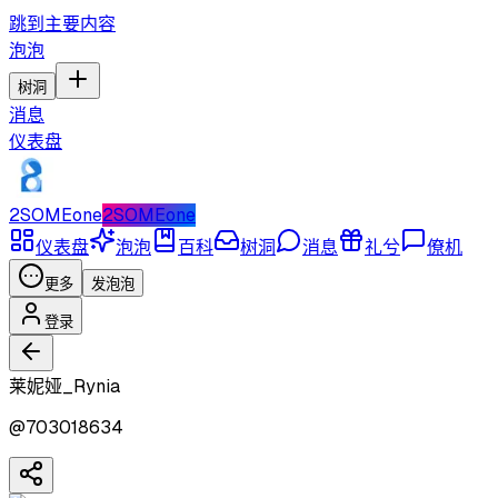
跳到主要内容
泡泡
树洞
消息
仪表盘
2SOMEone
2SOMEone
仪表盘
泡泡
百科
树洞
消息
礼兮
僚机
更多
发泡泡
登录
莱妮娅_Rynia
@
703018634