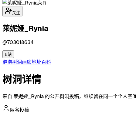
莱R
关注
莱妮娅_Rynia
@
703018634
B站
泡泡
树洞
画廊
地址
百科
树洞详情
来自 莱妮娅_Rynia 的公开树洞投稿，继续留在同一个个人
匿名投稿