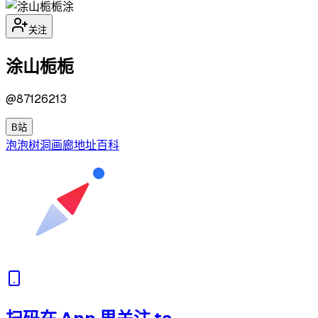
涂
关注
涂山栀栀
@
87126213
B站
泡泡
树洞
画廊
地址
百科