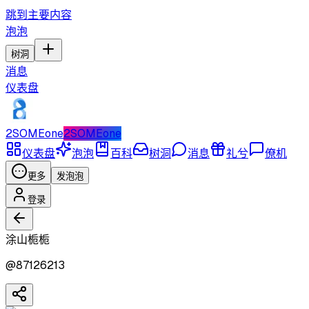
跳到主要内容
泡泡
树洞
消息
仪表盘
2SOMEone
2SOMEone
仪表盘
泡泡
百科
树洞
消息
礼兮
僚机
更多
发泡泡
登录
涂山栀栀
@
87126213